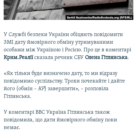
ВІДЕОУРОКИ «ELIFBE»
Русский
СВІДЧЕННЯ ОКУПАЦІЇ
Qırımtatar
УКРАЇНСЬКА ПРОБЛЕМА КРИМУ
У Службі безпеки України обіцяють повідомити
ДОЛУЧАЙСЯ!
ІНФОГРАФІКА
ЗМІ дату ймовірного обміну утримуваними
особами між Україною і Росією. Про це в коментарі
Крим.Реалії
сказала речник СБУ
Олена
Гітлянська
.
Усі сайти RFE/RL
«Як тільки буде визначено дату, то ми відразу
повідомимо суспільству. Трохи почекайте і дайте
його (обмін –
КР
) завершити», – розповіла
Гітлянська.
У коментарі BBC Україна Гітлянська також
повідомила, що дати ймовірного обміну поки
немає.