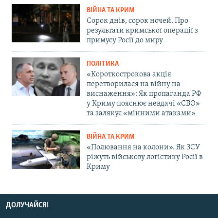
ВІЙНА ТА КРИМ
Сорок днів, сорок ночей. Про
результати кримської операції з
примусу Росії до миру
ПОЛІТИКА
«Короткострокова акція
перетворилася на війну на
виснаження»: Як пропаганда РФ
у Криму пояснює невдачі «СВО»
та залякує «мінними атаками»
ВІЙНА ТА КРИМ
«Полювання на колони». Як ЗСУ
ріжуть військову логістику Росії в
Криму
ДОЛУЧАЙСЯ!