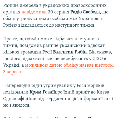
Раніше джерела в українських правоохоронних
органах
повідомили
30 серпня
Радіо
Свобода,
що
обмін утримуваними особами між Україною і
Росією відкладається до наступного тижня.
Про те, що обмін може відбутися наступного
тижня, повідомив раніше український адвокат
кількох громадян Росії
Валентин
Рибін
. Він сказав,
що його підзахисні все ще перебувають у СІЗО в
Україні, а
можливою датою обміну назвав вівторок,
3 вересня
.
Напередодні рідні утримуваних у Росії моряків
повідомили
Крим.Реалії
про їхній приліт до Києва.
Однак офіційне підтвердження цієї інформації так і
не з'явилося.