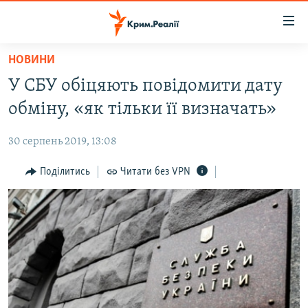
Доступність
посилання
Перейти
НОВИНИ
до
НОВИНИ
У СБУ обіцяють повідомити дату
основного
ВОДА.КРИМ
матеріалу
обміну, «як тільки її визначать»
ВІДЕО ТА ФОТО
Перейти
до
30 серпень 2019, 13:08
ПОЛІТИКА
основної
БЛОГИ
Поділитись
Читати без VPN
навігації
Перейти
ПОГЛЯД
до
ІНТЕРВ'Ю
пошуку
ВСЕ ЗА ДЕНЬ
СПЕЦПРОЕКТИ
ЯК ОБІЙТИ БЛОКУВАННЯ
ДЕПОРТАЦІЯ