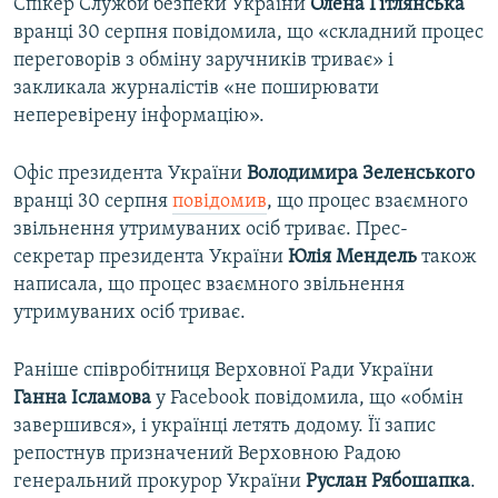
Спікер Служби безпеки України
Олена
Гітлянська
вранці 30 серпня повідомила, що «складний процес
переговорів з обміну заручників триває» і
закликала журналістів «не поширювати
неперевірену інформацію».
Офіс президента України
Володимира
Зеленського
вранці 30 серпня
повідомив
, що процес взаємного
звільнення утримуваних осіб триває. Прес-
секретар президента України
Юлія Мендель
також
написала, що процес взаємного звільнення
утримуваних осіб триває.
Раніше співробітниця Верховної Ради України
Ганна Ісламова
у Facebook повідомила, що «обмін
завершився», і українці летять додому. Її запис
репостнув призначений Верховною Радою
генеральний прокурор України
Руслан Рябошапка
.