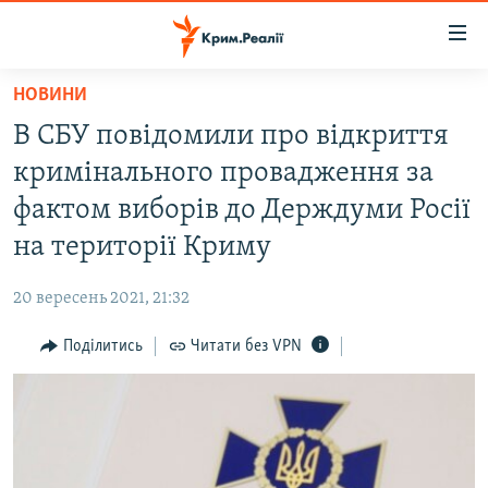
Доступність
посилання
Перейти
НОВИНИ
до
НОВИНИ
В СБУ повідомили про відкриття
основного
ВОДА.КРИМ
матеріалу
кримінального провадження за
ВІДЕО ТА ФОТО
Перейти
фактом виборів до Держдуми Росії
до
ПОЛІТИКА
на території Криму
основної
БЛОГИ
навігації
20 вересень 2021, 21:32
Перейти
ПОГЛЯД
до
Поділитись
Читати без VPN
ІНТЕРВ'Ю
пошуку
ВСЕ ЗА ДЕНЬ
СПЕЦПРОЕКТИ
ЯК ОБІЙТИ БЛОКУВАННЯ
ДЕПОРТАЦІЯ