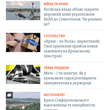
ВІЙНА ТА КРИМ
Російська влада обіцяє закрити
морський шлях українським
БпЛА до Севастополя. Чи реально
це?
СУСПІЛЬСТВО
«Крим – не Росія»: маркетплейс
Ozon припинив прийом нових
замовлень на Кримському
півострові
ПРАВА ЛЮДИНИ
Мить – і ти шпигун. Як у
кримських судах розглядають
звинувачення в держзраді
ФОТОГАЛЕРЕЇ
Краса Сімферопольського
водосховища та занедбаність