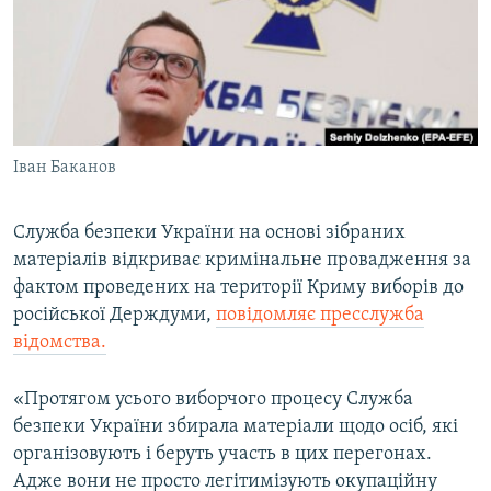
ВІДЕОУРОКИ «ELIFBE»
Русский
СВІДЧЕННЯ ОКУПАЦІЇ
Qırımtatar
УКРАЇНСЬКА ПРОБЛЕМА КРИМУ
ДОЛУЧАЙСЯ!
ІНФОГРАФІКА
Іван Баканов
Служба безпеки України на основі зібраних
Усі сайти RFE/RL
матеріалів відкриває кримінальне провадження за
фактом проведених на території Криму виборів до
російської Держдуми,
повідомляє пресслужба
відомства.
«Протягом усього виборчого процесу Служба
безпеки України збирала матеріали щодо осіб, які
організовують і беруть участь в цих перегонах.
Адже вони не просто легітимізують окупаційну