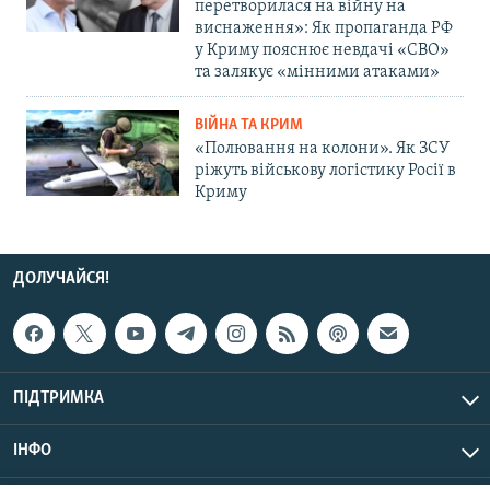
перетворилася на війну на
виснаження»: Як пропаганда РФ
у Криму пояснює невдачі «СВО»
та залякує «мінними атаками»
ВІЙНА ТА КРИМ
«Полювання на колони». Як ЗСУ
ріжуть військову логістику Росії в
Криму
ДОЛУЧАЙСЯ!
ПІДТРИМКА
ІНФО