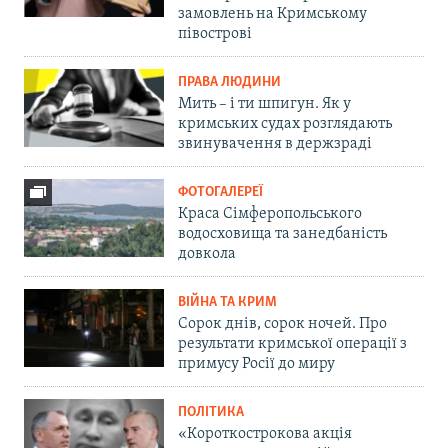
замовлень на Кримському
півострові
ПРАВА ЛЮДИНИ
Мить – і ти шпигун. Як у
кримських судах розглядають
звинувачення в держзраді
ФОТОГАЛЕРЕЇ
Краса Сімферопольського
водосховища та занедбаність
довкола
ВІЙНА ТА КРИМ
Сорок днів, сорок ночей. Про
результати кримської операції з
примусу Росії до миру
ПОЛІТИКА
«Короткострокова акція