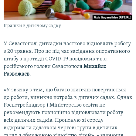
ВІДЕОУРОКИ «ELIFBE»
Русский
СВІДЧЕННЯ ОКУПАЦІЇ
Qırımtatar
Іграшки в дитячому садку
УКРАЇНСЬКА ПРОБЛЕМА КРИМУ
ДОЛУЧАЙСЯ!
ІНФОГРАФІКА
У Севастополі дитсадки частково відновлять роботу
з 20 травня. Про це під час засідання оперативного
штабу з протидії COVID-19 повідомив т.в.о.
Усі сайти RFE/RL
російського голови Севастополя
Михайло
Развожаєв
.
«У зв'язку з тим, що багато жителів повертаються
до роботи, виникне потреба в дитячих садах. Однак
Роспотребнадзор і Міністерство освіти не
рекомендують повноцінно відновлювати роботу
всіх дитячих садків. Пропоную зі середу
відкривати додаткові чергові групи в дитячих
садах з обмеженою кількістю дітей», – зазначив