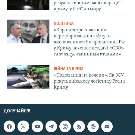
результати кримської операції з
примусу Росії до миру
ПОЛІТИКА
«Короткострокова акція
перетворилася на війну на
виснаження»: Як пропаганда РФ
у Криму пояснює невдачі «СВО»
та залякує «мінними атаками»
ВІЙНА ТА КРИМ
«Полювання на колони». Як ЗСУ
ріжуть військову логістику Росії в
Криму
ДОЛУЧАЙСЯ!