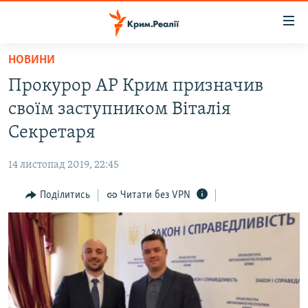
Доступність
посилання
Перейти
НОВИНИ
до
НОВИНИ
Прокурор АР Крим призначив
основного
ВОДА.КРИМ
матеріалу
своїм заступником Віталія
ВІДЕО ТА ФОТО
Перейти
Секретаря
до
ПОЛІТИКА
основної
14 листопад 2019, 22:45
БЛОГИ
навігації
Перейти
Поділитись
Читати без VPN
ПОГЛЯД
до
ІНТЕРВ'Ю
пошуку
ВСЕ ЗА ДЕНЬ
СПЕЦПРОЕКТИ
ЯК ОБІЙТИ БЛОКУВАННЯ
ДЕПОРТАЦІЯ