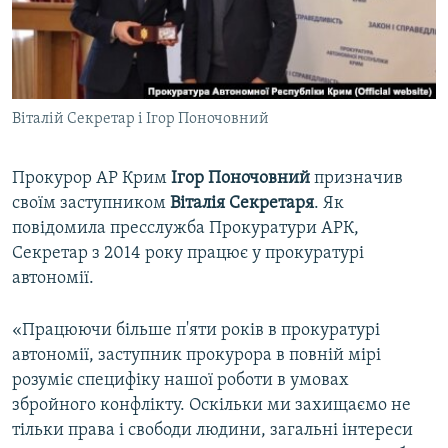
ВІДЕОУРОКИ «ELIFBE»
Русский
СВІДЧЕННЯ ОКУПАЦІЇ
Qırımtatar
УКРАЇНСЬКА ПРОБЛЕМА КРИМУ
Віталій Секретар і Ігор Поночовний
ДОЛУЧАЙСЯ!
ІНФОГРАФІКА
Прокурор АР Крим
Ігор Поночовний
призначив
своїм заступником
Віталія Секретаря
. Як
Усі сайти RFE/RL
повідомила пресслужба Прокуратури АРК,
Секретар з 2014 року працює у прокуратурі
автономії.
«Працюючи більше п'яти років в прокуратурі
автономії, заступник прокурора в повній мірі
розуміє специфіку нашої роботи в умовах
збройного конфлікту. Оскільки ми захищаємо не
тільки права і свободи людини, загальні інтереси