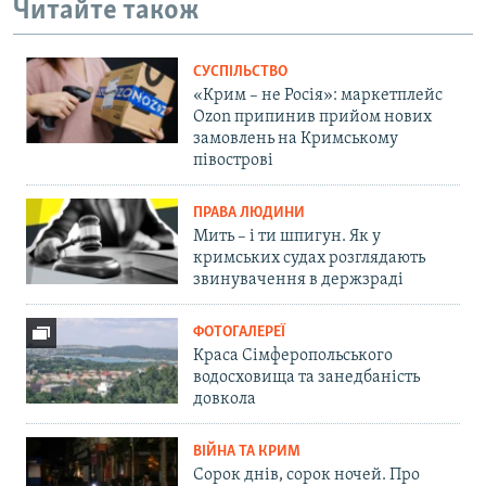
Читайте також
СУСПІЛЬСТВО
«Крим – не Росія»: маркетплейс
Ozon припинив прийом нових
замовлень на Кримському
півострові
ПРАВА ЛЮДИНИ
Мить – і ти шпигун. Як у
кримських судах розглядають
звинувачення в держзраді
ФОТОГАЛЕРЕЇ
Краса Сімферопольського
водосховища та занедбаність
довкола
ВІЙНА ТА КРИМ
Сорок днів, сорок ночей. Про