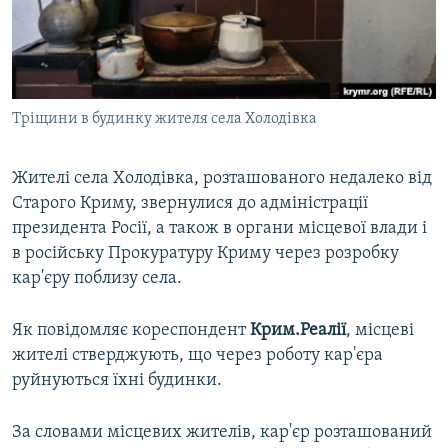
ВІДЕОУРОКИ «ELIFBE»
Русский
СВІДЧЕННЯ ОКУПАЦІЇ
Qırımtatar
УКРАЇНСЬКА ПРОБЛЕМА КРИМУ
Тріщини в будинку жителя села Холодівка
ДОЛУЧАЙСЯ!
ІНФОГРАФІКА
Жителі села Холодівка, розташованого недалеко від
Старого Криму, звернулися до адміністрації
Усі сайти RFE/RL
президента Росії, а також в органи місцевої влади і
в російську Прокуратуру Криму через розробку
кар'єру поблизу села.
Як повідомляє кореспондент
Крим.Реалії
, місцеві
жителі стверджують, що через роботу кар'єра
руйнуються їхні будинки.
За словами місцевих жителів, кар'єр розташований