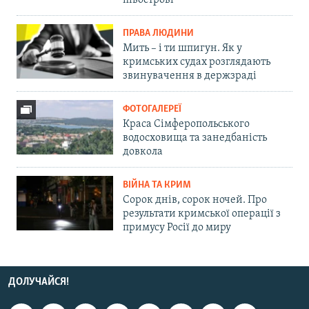
півострові
ПРАВА ЛЮДИНИ
Мить – і ти шпигун. Як у
кримських судах розглядають
звинувачення в держзраді
ФОТОГАЛЕРЕЇ
Краса Сімферопольського
водосховища та занедбаність
довкола
ВІЙНА ТА КРИМ
Сорок днів, сорок ночей. Про
результати кримської операції з
примусу Росії до миру
ДОЛУЧАЙСЯ!