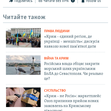
Поділитись
Читати без VPN
Follow us
Читайте також
ПРАВА ЛЮДИНИ
«Крим – єдиний регіон, де
українці – меншість»: дискусія
навколо нової пам'ятної дати
ВІЙНА ТА КРИМ
Російська влада обіцяє закрити
морський шлях українським
БпЛА до Севастополя. Чи реально
це?
СУСПІЛЬСТВО
«Крим – не Росія»: маркетплейс
Ozon припинив прийом нових
замовлень на Кримському