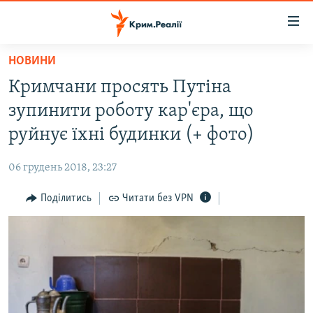
Доступність
посилання
Перейти
НОВИНИ
до
НОВИНИ
Кримчани просять Путіна
основного
ВОДА.КРИМ
матеріалу
зупинити роботу кар'єра, що
ВІДЕО ТА ФОТО
Перейти
руйнує їхні будинки (+ фото)
до
ПОЛІТИКА
основної
06 грудень 2018, 23:27
БЛОГИ
навігації
Перейти
Поділитись
Читати без VPN
ПОГЛЯД
до
ІНТЕРВ'Ю
пошуку
ВСЕ ЗА ДЕНЬ
СПЕЦПРОЕКТИ
ЯК ОБІЙТИ БЛОКУВАННЯ
ДЕПОРТАЦІЯ