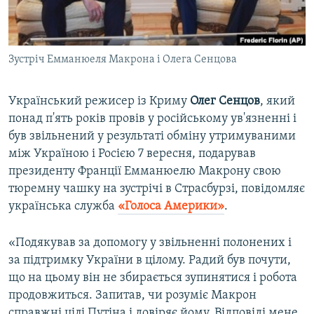
ВІДЕОУРОКИ «ELIFBE»
Русский
СВІДЧЕННЯ ОКУПАЦІЇ
Qırımtatar
Зустріч Емманюеля Макрона і Олега Сенцова
УКРАЇНСЬКА ПРОБЛЕМА КРИМУ
ДОЛУЧАЙСЯ!
ІНФОГРАФІКА
Український режисер із Криму
Олег Сенцов
, який
понад п'ять років провів у російському ув'язненні і
був звільнений у результаті обміну утримуваними
Усі сайти RFE/RL
між Україною і Росією 7 вересня, подарував
президенту Франції Емманюелю Макрону свою
тюремну чашку на зустрічі в Страсбурзі, повідомляє
українська служба
«Голоса Америки»
.
«Подякував за допомогу у звільненні полонених і
за підтримку України в цілому. Радий був почути,
що на цьому він не збирається зупинятися і робота
продовжиться. Запитав, чи розуміє Макрон
справжні цілі Путіна і довіряє йому. Відповіді мене