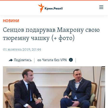
Доступність
посилання
Перейти
НОВИНИ
до
НОВИНИ
Сенцов подарував Макрону свою
основного
ВОДА.КРИМ
матеріалу
тюремну чашку (+ фото)
ВІДЕО ТА ФОТО
Перейти
до
01 жовтень 2019, 20:44
ПОЛІТИКА
основної
БЛОГИ
Поділитись
Читати без VPN
навігації
Перейти
ПОГЛЯД
до
ІНТЕРВ'Ю
пошуку
ВСЕ ЗА ДЕНЬ
СПЕЦПРОЕКТИ
ЯК ОБІЙТИ БЛОКУВАННЯ
ДЕПОРТАЦІЯ