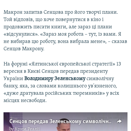
Макрон запитав Сенцова про його творчі плани.
Той відповів, що хоче повернутися в кіно і
продовжить писати книги, але зараз ці плани
«відсунулися». «Зараз моя робота – тут, із вами. Я
не вибирав цю роботу, вона вибрала мене», – сказав
Сенцов Макрону.
На форумі «Ялтинської європейської стратегії» 13
вересня в Києві Сенцов передав президенту
України
Володимиру Зеленському
символічну
банку, яка, за словами колишнього ув'язненого,
«дуже дратувала російських тюремників» у всіх
місцях несвободи.
Сенцов передав Зеленському символічну банку. Виступ на YES (відео)
by
Крим.Реалії