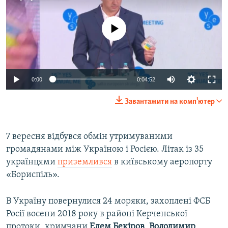
No media source currently available
0:00
0:04:52
Завантажити на комп'ютер
7 вересня відбувся обмін утримуваними
громадянами між Україною і Росією. Літак із 35
українцями
приземлився
в київському аеропорту
«Бориспіль».
В Україну повернулися 24 моряки, захоплені ФСБ
Росії восени 2018 року в районі Керченської
протоки, кримчани
Едем Бекіров
,
Володимир