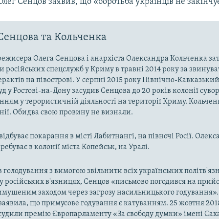
Олег Сенцов заявив, що «боротьба українців не закінчу
Сенцова та Кольченка
ежисера Олега Сенцова і анархіста Олександра Кольченка з
 російських спецслужб у Криму в травні 2014 року за звинув
терактів на півострові. У серпні 2015 року Північно-Кавказьк
уд у Ростові-на-Дону засудив Сенцова до 20 років колонії сув
нням у терористичній діяльності на території Криму. Кольче
онії. Обидва свою провину не визнали.
відбуває покарання в місті Лабитнангі, на півночі Росії. Олек
ебуває в колонії міста Копейськ, на Уралі.
в голодування з вимогою звільнити всіх українських політв'язн
у російських в'язницях, Сенцов «письмово погодився на прийо
имушеним заходом через загрозу насильницького годування».
l заявила, що примусове годування є катуванням. 25 жовтня 201
удили премію Європарламенту «За свободу думки» імені Сах