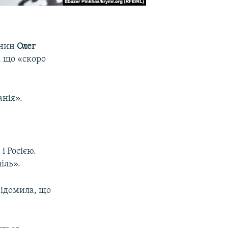
анин
Олег
, що «скоро
анія».
і Росією.
іль».
ідомила, що