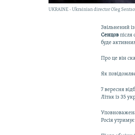
UKRAINE - Ukrainian director Oleg Sents
Звільнений і
Сенцов
після 
буде активним
Про це він с
Як повідомляє
7 вересня ві
Літак із 35 у
Уповноважена
Росія утримує