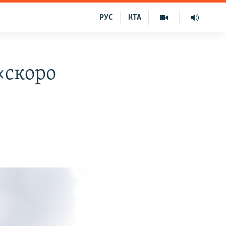
РУС
КТА
«скоро