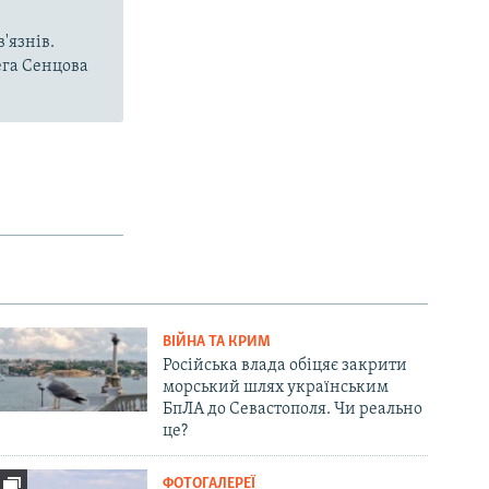
'язнів.
ега Сенцова
ВІЙНА ТА КРИМ
Російська влада обіцяє закрити
морський шлях українським
БпЛА до Севастополя. Чи реально
це?
ФОТОГАЛЕРЕЇ