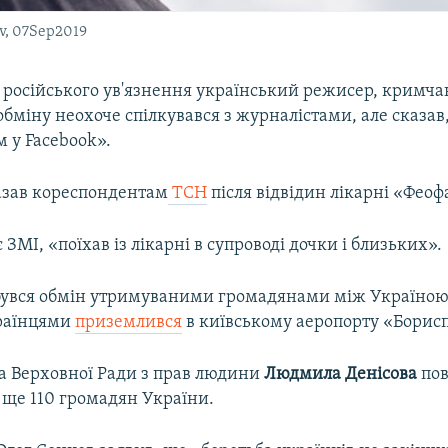
ov, 07Sep2019
з російського ув'язнення український режисер, кримч
обміну неохоче спілкувався з журналістами, але сказав
 у Facebook».
казав кореспондентам
ТСН
після відвідин лікарні «Феоф
 ЗМІ, «поїхав із лікарні в супроводі дочки і близьких».
дбувся обмін утримуваними громадянами між Україною 
країнцями
приземлився
в київському аеропорту «Борисп
 Верховної Ради з прав людини
Людмила
Денісова
пов
 ще 110 громадян України.