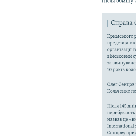
Після обміну 
Справа 
Кримського р
представники
організації 
військовий с
за звинуваче
10 років кол
Олег Сенцов 
Кольченко пер
Після 145 дні
перебувають 
назвав це «в
Internationa
Сенцову прис