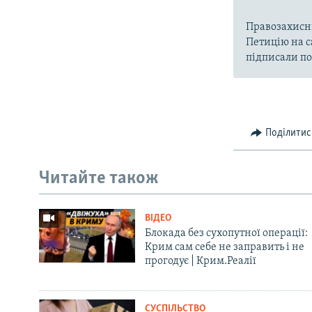
Правозахисни
Петицію на с
підписали по
Поділитис
Читайте також
ВІДЕО
Блокада без сухопутної операції:
Крим сам себе не заправить і не
прогодує | Крим.Реалії
СУСПІЛЬСТВО