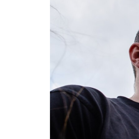
ВІДЕОУРОКИ «ELIFBE»
СВІДЧЕННЯ ОКУПАЦІЇ
УКРАЇНСЬКА ПРОБЛЕМА КРИМУ
ІНФОГРАФІКА