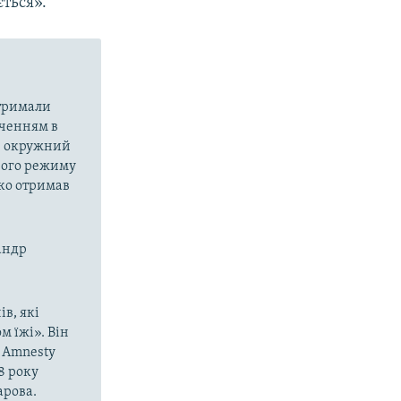
ється».
атримали
аченням в
ий окружний
орого режиму
нко отримав
сандр
ів, які
м їжі». Він
 Amnesty
8 року
арова.