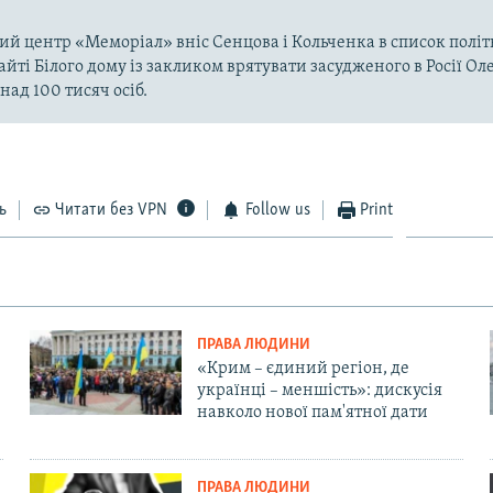
й центр «Меморіал» вніс Сенцова і Кольченка в список політв
айті Білого дому із закликом врятувати засудженого в Росії Ол
над 100 тисяч осіб.
ь
Читати без VPN
Follow us
Print
ПРАВА ЛЮДИНИ
«Крим – єдиний регіон, де
українці – меншість»: дискусія
навколо нової пам'ятної дати
ПРАВА ЛЮДИНИ