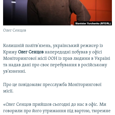
ВІДЕОУРОКИ «ELIFBE»
Русский
СВІДЧЕННЯ ОКУПАЦІЇ
Qırımtatar
УКРАЇНСЬКА ПРОБЛЕМА КРИМУ
Олег Сенцов
ДОЛУЧАЙСЯ!
ІНФОГРАФІКА
Колишній політв'язень, український режисер із
Криму
Олег Сенцов
напередодні побував у офісі
Усі сайти RFE/RL
Моніторингової місії ООН із прав людини в Україні
та надав дані про своє перебування в російському
ув'язненні.
Про це повідомляє пресслужба Моніторингової
місії.
«Олег Сенцов прийшов сьогодні до нас в офіс. Ми
говорили про його утримання під вартою, тюремне