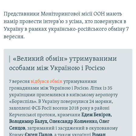
Представники Моніторингової місії ООН мають
намір провести інтерв'ю з усіма, хто повернувся в
Україну в рамках українсько-російського обміну 7
вересня.
«Великий обмін» утримуваними
особами між Україною і Росією
7 вересня
відбувся обмін
утримуваними
громадянами між Україною і Росією. Літак із 35
українцями приземлився в київському аеропорту
«Бориспіль». В Україну повернулися 24 моряки,
захоплені ФСБ Росії восени 2018 року в районі
Керченської протоки, кримчани
Едем Бекіров,
Володимир Балух, Олександр Кольченко, Олег
Сенцов
, затриманий і засуджений в окупованому
Криму
Євген Панов
, а також українці
Роман