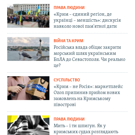
ПРАВА ЛЮДИНИ
«Крим – єдиний регіон, де
українці – меншість»: дискусія
навколо нової пам'ятної дати
ВІЙНА ТА КРИМ
Російська влада обіцяє закрити
морський шлях українським
БпЛА до Севастополя. Чи реально
це?
СУСПІЛЬСТВО
«Крим – не Росія»: маркетплейс
Ozon припинив прийом нових
замовлень на Кримському
півострові
ПРАВА ЛЮДИНИ
Мить – і ти шпигун. Як у
кримських судах розглядають