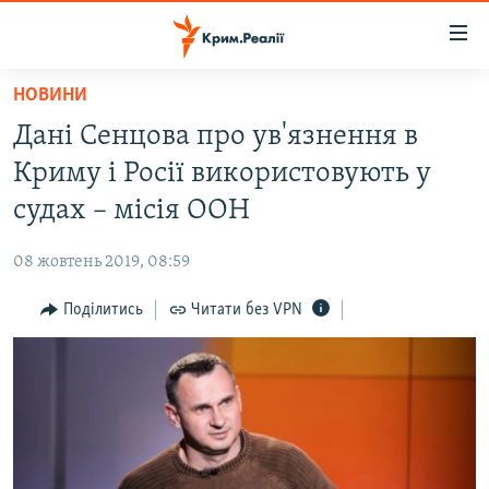
Доступність
посилання
Перейти
НОВИНИ
до
НОВИНИ
Дані Сенцова про ув'язнення в
основного
ВОДА.КРИМ
матеріалу
Криму і Росії використовують у
ВІДЕО ТА ФОТО
Перейти
судах – місія ООН
до
ПОЛІТИКА
основної
08 жовтень 2019, 08:59
БЛОГИ
навігації
Перейти
Поділитись
Читати без VPN
ПОГЛЯД
до
ІНТЕРВ'Ю
пошуку
ВСЕ ЗА ДЕНЬ
СПЕЦПРОЕКТИ
ЯК ОБІЙТИ БЛОКУВАННЯ
ДЕПОРТАЦІЯ