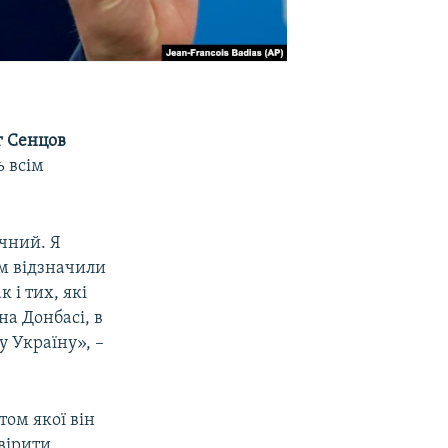
г Сенцов
ь всім
ячний. Я
им відзначили
к і тих, які
на Донбасі, в
у Україну», –
том якої він
вірити