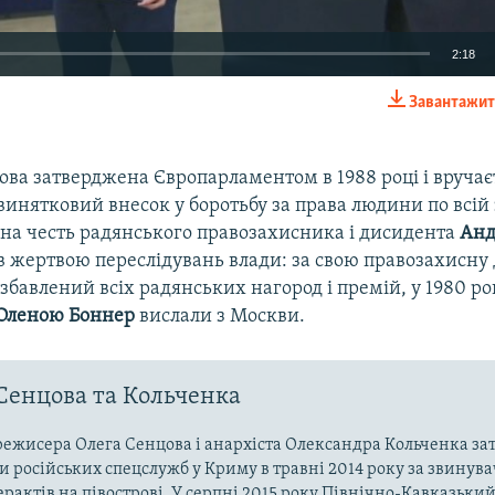
2:18
Завантажит
EMBED
ва затверджена Європарламентом в 1988 році і вручає
винятковий внесок у боротьбу за права людини по всій 
 на честь радянського правозахисника і дисидента
Анд
в жертвою переслідувань влади: за свою правозахисну 
збавлений всіх радянських нагород і премій, у 1980 ро
Оленою Боннер
вислали з Москви.
Сенцова та Кольченка
ежисера Олега Сенцова і анархіста Олександра Кольченка з
 російських спецслужб у Криму в травні 2014 року за звинув
терактів на півострові. У серпні 2015 року Північно-Кавказьк