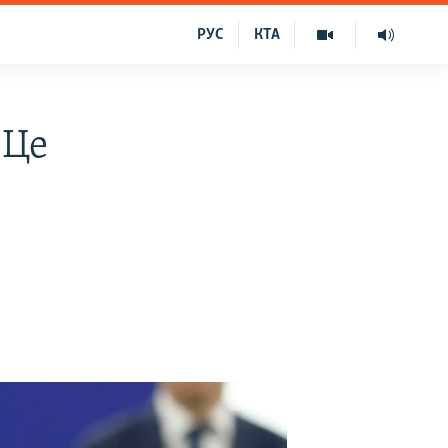
РУС
КТА
«Це