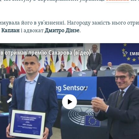
римувала його в ув'язненні. Нагороду замість нього отр
 Каплан
і адвокат
Дмитро Дінзе
.
в отримав премію Сахарова (відео)
EMB
ії
No media source currently available