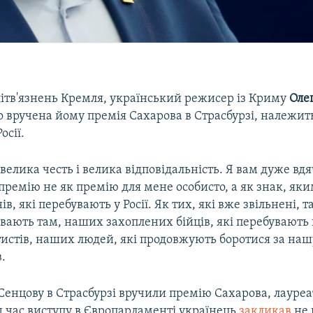
ітв'язнень Кремля, український режисер із Криму
Оле
 вручена йому премія Сахарова в Страсбурзі, належит
осії.
велика честь і велика відповідальність. Я вам дуже вд
ремію не як премію для мене особисто, а як знак, як
нів, які перебувають у Росії. Як тих, які вже звільнені, та
вають там, наших захоплених бійців, які перебувають 
истів, наших людей, які продовжують боротися за наш
.
Сенцову в Страсбурзі вручили премію Сахарова, лауреа
ід час виступу в Європарламенті українець
закликав
не 