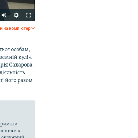
и на комп'ютер
SHARE
ться особам,
земній кулі».
рія Сахарова
.
діяльність
ці його разом
px
width
атримали
аченням в
ий окружний