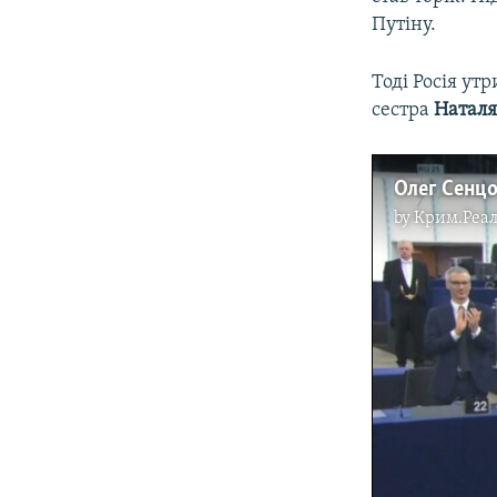
Путіну.
Тоді Росія ут
сестра
Наталя
Олег Сенцо
by
Крим.Реал