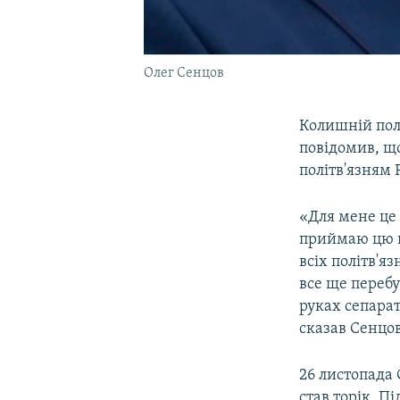
Олег Сенцов
Колишній пол
повідомив, що
політв'язням Р
«Для мене це 
приймаю цю п
всіх політв'яз
все ще перебу
руках сепарат
сказав Сенцов
26 листопада 
став торік. П