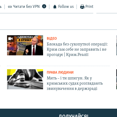
ь
Читати без VPN
Follow us
Print
ВІДЕО
Блокада без сухопутної операції:
Крим сам себе не заправить і не
прогодує | Крим.Реалії
ПРАВА ЛЮДИНИ
Мить – і ти шпигун. Як у
кримських судах розглядають
звинувачення в держзраді
ДОЛУЧАЙСЯ!