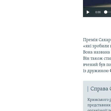
0:00
Премія Сахаро
«які зробили 
Вона названа
Він також ста
вчений був по
із дружиною
Справа 
Кримського р
представники
організації 