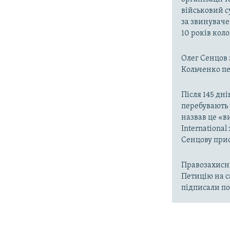
військовий с
за звинуваче
10 років кол
Олег Сенцов 
Кольченко пер
Після 145 дні
перебувають 
назвав це «в
Internationa
Сенцову прис
Правозахисни
Петицію на с
підписали по