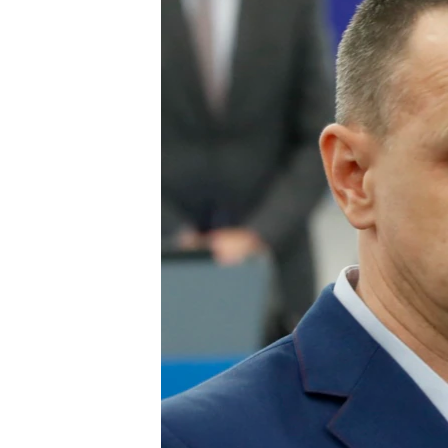
ВІДЕОУРОКИ «ELIFBE»
СВІДЧЕННЯ ОКУПАЦІЇ
УКРАЇНСЬКА ПРОБЛЕМА КРИМУ
ІНФОГРАФІКА