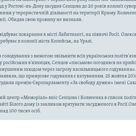
уд у Ростові-на-Дону засудив Сенцова до 20 років колонії сув
нням у терористичній діяльності на території Криму. Кольче
онії. Обидва свою провину не визнали.
відбуває покарання в місті Лабитнангі, на півночі Росії. Олек
ебуває в колонії міста Копейськ, на Уралі.
в голодування з вимогою звільнити всіх українських політв'язн
у російських в'язницях, Сенцов «письмово погодився на прийо
имушеним заходом через загрозу насильницького годування».
l заявила, що примусове годування є катуванням. 25 жовтня 201
удили премію Європарламенту «За свободу думки» імені Сах
й центр «Меморіал» вніс Сенцова і Кольченка в список політв
айті Білого дому із закликом врятувати засудженого в Росії Ол
над 100 тисяч осіб.