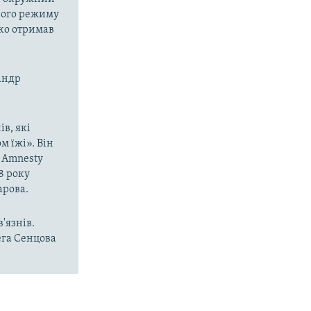
орого режиму
нко отримав
сандр
ів, які
м їжі». Він
 Amnesty
8 року
арова.
'язнів.
ега Сенцова