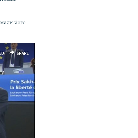
имали його
ED
SHARE