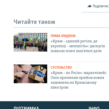
Поділитис
Читайте також
ПРАВА ЛЮДИНИ
«Крим – єдиний регіон, де
українці – меншість»: дискусія
навколо нової пам'ятної дати
СУСПІЛЬСТВО
«Крим – не Росія»: маркетплейс
Ozon припинив прийом нових
замовлень на Кримському
півострові
Русский
ПІДТРИМКА
ІНФО
Qırımtatar