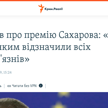
в про премію Сахарова: 
 яким відзначили всіх
'язнів»
, 15:24
ь
Читати без VPN