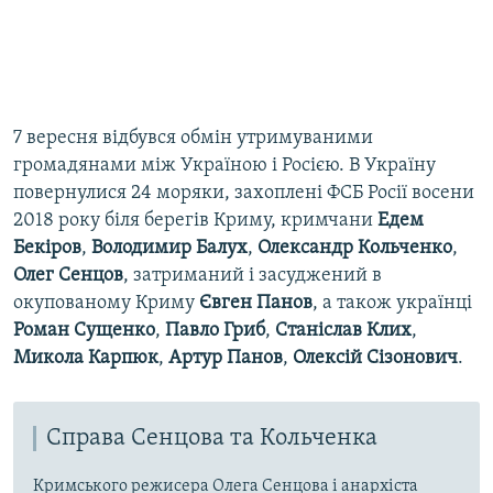
7 вересня відбувся обмін утримуваними
громадянами між Україною і Росією. В Україну
повернулися 24 моряки, захоплені ФСБ Росії восени
2018 року біля берегів Криму, кримчани
Едем
Бекіров
,
Володимир Балух
,
Олександр Кольченко
,
Олег Сенцов
, затриманий і засуджений в
окупованому Криму
Євген Панов
, а також українці
Роман Сущенко
,
Павло Гриб
,
Станіслав Клих
,
Микола Карпюк
,
Артур Панов
,
Олексій Сізонович
.
Справа Сенцова та Кольченка
Кримського режисера Олега Сенцова і анархіста