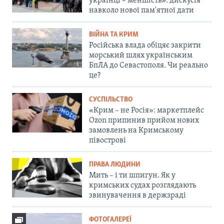
українці – меншість»: дискусія
навколо нової пам'ятної дати
ВІЙНА ТА КРИМ
Російська влада обіцяє закрити
морський шлях українським
БпЛА до Севастополя. Чи реально
це?
СУСПІЛЬСТВО
«Крим – не Росія»: маркетплейс
Ozon припинив прийом нових
замовлень на Кримському
півострові
ПРАВА ЛЮДИНИ
Мить – і ти шпигун. Як у
кримських судах розглядають
звинувачення в держзраді
ФОТОГАЛЕРЕЇ