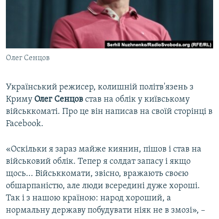
ВІДЕОУРОКИ «ELIFBE»
Русский
СВІДЧЕННЯ ОКУПАЦІЇ
Qırımtatar
УКРАЇНСЬКА ПРОБЛЕМА КРИМУ
Олег Сенцов
ДОЛУЧАЙСЯ!
ІНФОГРАФІКА
Український режисер, колишній політв'язень з
Криму
Олег Сенцов
став на облік у київському
Усі сайти RFE/RL
військкоматі. Про це він написав на своїй сторінці в
Facebook.
«Оскільки я зараз майже киянин, пішов і став на
військовий облік. Тепер я солдат запасу і якщо
щось... Військкомати, звісно, вражають своєю
обшарпаністю, але люди всередині дуже хороші.
Так і з нашою країною: народ хороший, а
нормальну державу побудувати ніяк не в змозі», –