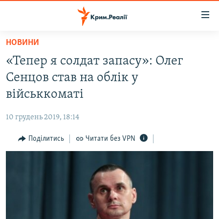
Доступність
посилання
Перейти
НОВИНИ
до
НОВИНИ
«Тепер я солдат запасу»: Олег
основного
ВОДА.КРИМ
матеріалу
Сенцов став на облік у
ВІДЕО ТА ФОТО
Перейти
військкоматі
до
ПОЛІТИКА
основної
10 грудень 2019, 18:14
БЛОГИ
навігації
Перейти
Поділитись
Читати без VPN
ПОГЛЯД
до
ІНТЕРВ'Ю
пошуку
ВСЕ ЗА ДЕНЬ
СПЕЦПРОЕКТИ
ЯК ОБІЙТИ БЛОКУВАННЯ
ДЕПОРТАЦІЯ