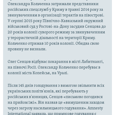
Олександра Кольченка затримали представники
російських спецслужб у Криму в травні 2014 року за
звинуваченням в організації терактів на півострові.
У серпні 2015 року Північно-Кавказький окружний
військовий суд у Ростові-на-Дону засудив Сенцова до
20 років колонії суворого режиму за звинуваченням
у терористичній діяльності на території Криму.
Кольченко отримав 10 років колонії. Обидва свою
провину не визнали.
Олег Сенцов відбуває покарання в місті Лабитнангі,
на півночі Росії. Олександр Кольченко перебуває в
колонії міста Копейськ, на Уралі.
Після 145 днів голодування з вимогою звільнити всіх
українських політв'язнів, які перебувають у
російських в'язницях, Сенцов «письмово погодився
на прийом їжі». Він назвав це «вимушеним заходом
через загрозу насильницького годування». Amnesty
International заявила, що примусове годування є