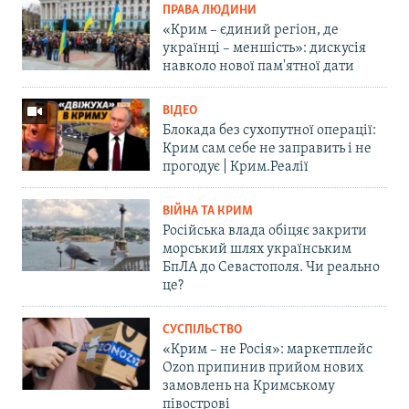
ПРАВА ЛЮДИНИ
«Крим – єдиний регіон, де
українці – меншість»: дискусія
навколо нової пам'ятної дати
ВІДЕО
Блокада без сухопутної операції:
Крим сам себе не заправить і не
прогодує | Крим.Реалії
ВІЙНА ТА КРИМ
Російська влада обіцяє закрити
морський шлях українським
БпЛА до Севастополя. Чи реально
це?
СУСПІЛЬСТВО
«Крим – не Росія»: маркетплейс
Ozon припинив прийом нових
замовлень на Кримському
півострові