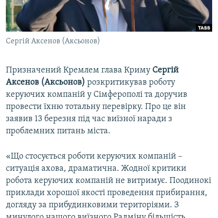
ВІДЕОУРОКИ «ELIFBE»
Русский
СВІДЧЕННЯ ОКУПАЦІЇ
Qırımtatar
Сергій Аксенов (Аксьонов)
УКРАЇНСЬКА ПРОБЛЕМА КРИМУ
ДОЛУЧАЙСЯ!
ІНФОГРАФІКА
Призначений Кремлем глава Криму
Сергій
Аксенов (Аксьонов)
розкритикував роботу
керуючих компаній у Сімферополі та доручив
Усі сайти RFE/RL
провести їхню тотальну перевірку. Про це він
заявив 13 березня під час виїзної наради з
проблемних питань міста.
«Що стосується роботи керуючих компаній –
ситуація ахова, драматична. Жодної критики
робота керуючих компаній не витримує. Поодинокі
приклади хорошої якості проведення прибирання,
догляду за прибудинковими територіями. З
минулого нашого виїзного Радміну більшість