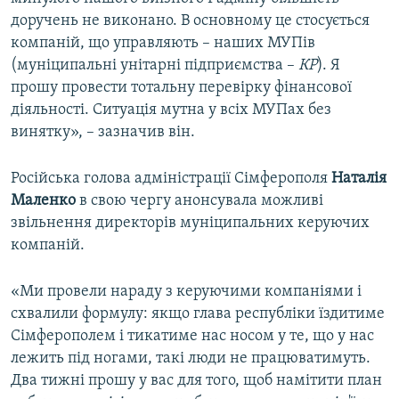
доручень не виконано. В основному це стосується
компаній, що управляють – наших МУПів
(муніципальні унітарні підприємства –
КР
). Я
прошу провести тотальну перевірку фінансової
діяльності. Ситуація мутна у всіх МУПах без
винятку», – зазначив він.
Російська голова адміністрації Сімферополя
Наталія
Маленко
в свою чергу анонсувала можливі
звільнення директорів муніципальних керуючих
компаній.
«Ми провели нараду з керуючими компаніями і
схвалили формулу: якщо глава республіки їздитиме
Сімферополем і тикатиме нас носом у те, що у нас
лежить під ногами, такі люди не працюватимуть.
Два тижні прошу у вас для того, щоб намітити план