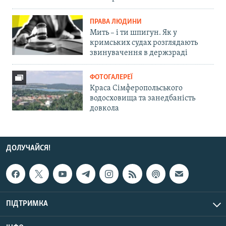
ПРАВА ЛЮДИНИ
Мить – і ти шпигун. Як у
кримських судах розглядають
звинувачення в держзраді
ФОТОГАЛЕРЕЇ
Краса Сімферопольського
водосховища та занедбаність
довкола
ДОЛУЧАЙСЯ!
ПІДТРИМКА