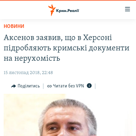
Доступність
посилання
Перейти
НОВИНИ
до
НОВИНИ
Аксенов заявив, що в Херсоні
основного
ВОДА.КРИМ
матеріалу
підробляють кримські документи
ВІДЕО ТА ФОТО
Перейти
на нерухомість
до
ПОЛІТИКА
основної
15 листопад 2018, 22:48
БЛОГИ
навігації
Перейти
Поділитись
Читати без VPN
ПОГЛЯД
до
ІНТЕРВ'Ю
пошуку
ВСЕ ЗА ДЕНЬ
СПЕЦПРОЕКТИ
ЯК ОБІЙТИ БЛОКУВАННЯ
ДЕПОРТАЦІЯ