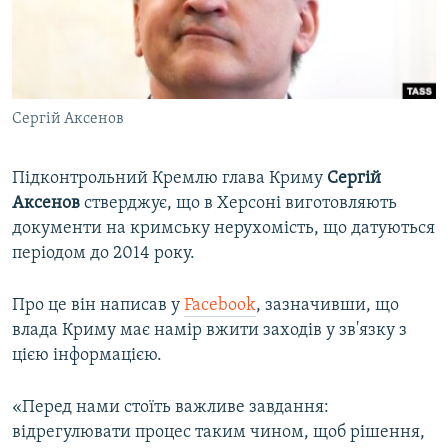
ВІДЕОУРОКИ «ELIFBE»
Русский
СВІДЧЕННЯ ОКУПАЦІЇ
Qırımtatar
УКРАЇНСЬКА ПРОБЛЕМА КРИМУ
Сергій Аксенов
ДОЛУЧАЙСЯ!
ІНФОГРАФІКА
Підконтрольний Кремлю глава Криму
Сергій
Аксенов
стверджує, що в Херсоні виготовляють
Усі сайти RFE/RL
документи на кримську нерухомість, що датуються
періодом до 2014 року.
Про це він написав у
Facebook
, зазначивши, що
влада Криму має намір вжити заходів у зв'язку з
цією інформацією.
«Перед нами стоїть важливе завдання:
відрегулювати процес таким чином, щоб рішення,