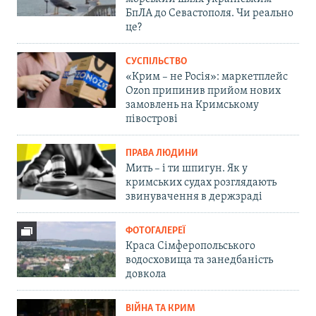
БпЛА до Севастополя. Чи реально
це?
СУСПІЛЬСТВО
«Крим – не Росія»: маркетплейс
Ozon припинив прийом нових
замовлень на Кримському
півострові
ПРАВА ЛЮДИНИ
Мить – і ти шпигун. Як у
кримських судах розглядають
звинувачення в держзраді
ФОТОГАЛЕРЕЇ
Краса Сімферопольського
водосховища та занедбаність
довкола
ВІЙНА ТА КРИМ