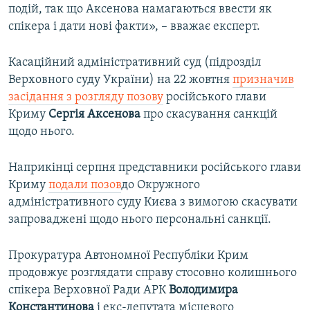
подій, так що Аксенова намагаються ввести як
спікера і дати нові факти», – вважає експерт.
Касаційний адміністративний суд (підрозділ
Верховного суду України) на 22 жовтня
призначив
засідання з розгляду позову
російського глави
Криму
Сергія Аксенова
про скасування санкцій
щодо нього.
Наприкінці серпня представники російського глави
Криму
подали позов
до Окружного
адміністративного суду Києва з вимогою скасувати
запроваджені щодо нього персональні санкції.
Прокуратура Автономної Республіки Крим
продовжує розглядати справу стосовно колишнього
спікера Верховної Ради АРК
Володимира
Константинова
і екс-депутата місцевого