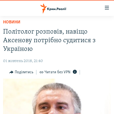
Доступність
посилання
Перейти
НОВИНИ
до
НОВИНИ
Політолог розповів, навіщо
основного
ВОДА.КРИМ
матеріалу
Аксенову потрібно судитися з
ВІДЕО ТА ФОТО
Перейти
Україною
до
ПОЛІТИКА
основної
01 жовтень 2018, 21:40
БЛОГИ
навігації
Перейти
Поділитись
Читати без VPN
ПОГЛЯД
до
ІНТЕРВ'Ю
пошуку
ВСЕ ЗА ДЕНЬ
СПЕЦПРОЕКТИ
ЯК ОБІЙТИ БЛОКУВАННЯ
ДЕПОРТАЦІЯ