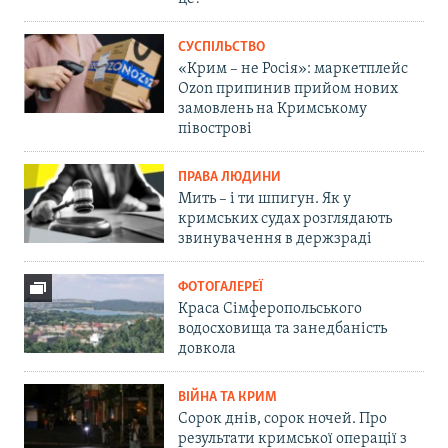
СУСПІЛЬСТВО
«Крим – не Росія»: маркетплейс
Ozon припинив прийом нових
замовлень на Кримському
півострові
ПРАВА ЛЮДИНИ
Мить – і ти шпигун. Як у
кримських судах розглядають
звинувачення в держзраді
ФОТОГАЛЕРЕЇ
Краса Сімферопольського
водосховища та занедбаність
довкола
ВІЙНА ТА КРИМ
Сорок днів, сорок ночей. Про
результати кримської операції з