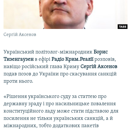
ВІДЕОУРОКИ «ELIFBE»
Русский
СВІДЧЕННЯ ОКУПАЦІЇ
Qırımtatar
УКРАЇНСЬКА ПРОБЛЕМА КРИМУ
Сергій Аксенов
ДОЛУЧАЙСЯ!
ІНФОГРАФІКА
Український політолог-міжнародник
Борис
Тизенгаузен
в ефірі
Радіо Крим.Реалії
розповів,
Усі сайти RFE/RL
навіщо російський глава Криму
Сергій Аксенов
подав позов до України про скасування санкцій
проти нього.
«Рішення українського суду за статтею про
державну зраду і про насильницьке повалення
конституційного ладу може стати підставою для
посилення не тільки українських санкцій, а й
міжнародних, тобто додаткових пакетів