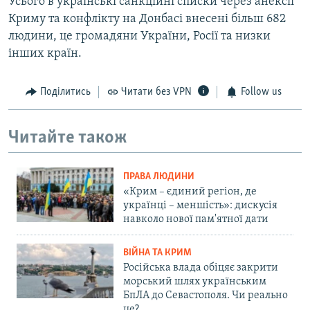
Усього в українські санкційні списки через анексії
Криму та конфлікту на Донбасі внесені більш 682
людини, це громадяни України, Росії та низки
інших країн.
Поділитись
Читати без VPN
Follow us
Читайте також
ПРАВА ЛЮДИНИ
«Крим – єдиний регіон, де
українці – меншість»: дискусія
навколо нової пам'ятної дати
ВІЙНА ТА КРИМ
Російська влада обіцяє закрити
морський шлях українським
БпЛА до Севастополя. Чи реально
це?