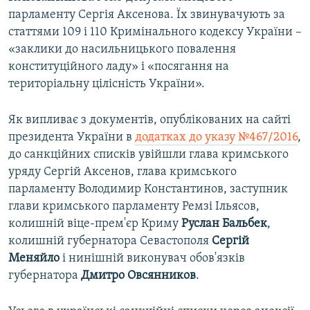
парламенту Сергія Аксенова. Їх звинувачують за
статтями 109 і 110 Кримінального кодексу України –
«заклики до насильницького повалення
конституційного ладу» і «посягання на
територіальну цілісність України».
Як випливає з документів, опублікованих на сайті
президента України в
додатках до указу №467/2016
,
до санкційних списків увійшли глава кримського
уряду Сергій Аксенов, глава кримського
парламенту Володимир Константинов, заступник
глави кримського парламенту Ремзі Ільясов,
колишній віце-прем'єр Криму
Руслан Бальбек
,
колишній губернатора Севастополя
Сергій
Меняйло
і нинішній виконувач обов'язків
губернатора
Дмитро Овсянников
.