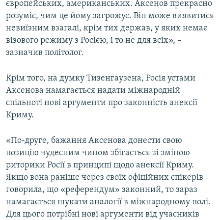
європейських, американських. Аксенов прекрасно
розуміє, чим це йому загрожує. Він може виявитися
невиїзним взагалі, крім тих держав, у яких немає
візового режиму з Росією, і то не для всіх», –
зазначив політолог.
Крім того, на думку Тизенгаузена, Росія устами
Аксенова намагається надати міжнародній
спільноті нові аргументи про законність анексії
Криму.
«По-друге, бажання Аксенова донести свою
позицію чудесним чином збігається зі зміною
риторики Росії в принципі щодо анексії Криму.
Якщо вона раніше через своїх офіційних спікерів
говорила, що «референдум» законний, то зараз
намагається шукати аналогії в міжнародному полі.
Для цього потрібні нові аргументи від учасників