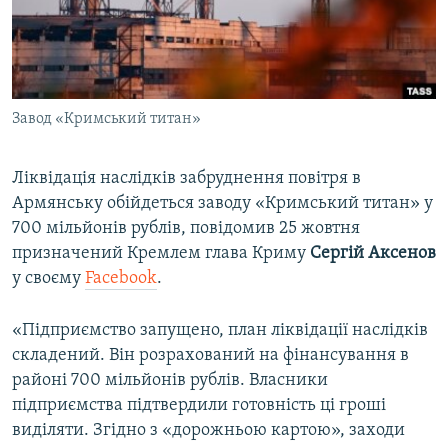
ВІДЕОУРОКИ «ELIFBE»
Русский
СВІДЧЕННЯ ОКУПАЦІЇ
Qırımtatar
УКРАЇНСЬКА ПРОБЛЕМА КРИМУ
Завод «Кримський титан»
ДОЛУЧАЙСЯ!
ІНФОГРАФІКА
Ліквідація наслідків забруднення повітря в
Армянську обійдеться заводу «Кримський титан» у
Усі сайти RFE/RL
700 мільйонів рублів, повідомив 25 жовтня
призначений Кремлем глава Криму
Сергій Аксенов
у своєму
Facebook
.
«Підприємство запущено, план ліквідації наслідків
складений. Він розрахований на фінансування в
районі 700 мільйонів рублів. Власники
підприємства підтвердили готовність ці гроші
виділяти. Згідно з «дорожньою картою», заходи