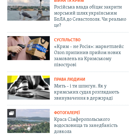
ВІЙНА ТА КРИМ
Російська влада обіцяє закрити
морський шлях українським
БпЛА до Севастополя. Чи реально
це?
СУСПІЛЬСТВО
«Крим – не Росія»: маркетплейс
Ozon припинив прийом нових
замовлень на Кримському
півострові
ПРАВА ЛЮДИНИ
Мить – і ти шпигун. Як у
кримських судах розглядають
звинувачення в держзраді
ФОТОГАЛЕРЕЇ
Краса Сімферопольського
водосховища та занедбаність
довкола