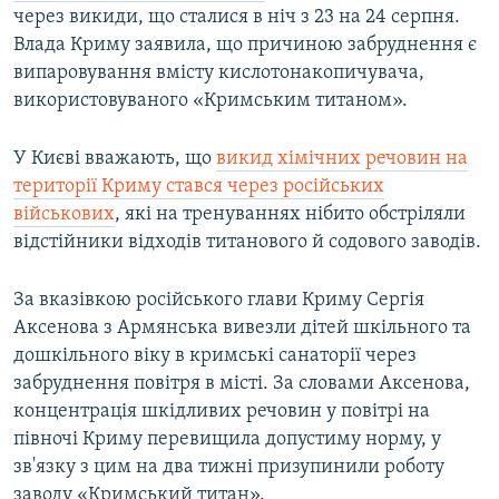
через викиди, що сталися в ніч з 23 на 24 серпня.
Влада Криму заявила, що причиною забруднення є
випаровування вмісту кислотонакопичувача,
використовуваного «Кримським титаном».
У Києві вважають, що
викид хімічних речовин на
території Криму стався через російських
військових
, які на тренуваннях нібито обстріляли
відстійники відходів титанового й содового заводів.
За вказівкою російського глави Криму
Сергія
Аксенова з Армянська вивезли дітей шкільного та
дошкільного віку в кримські санаторії через
забруднення повітря в місті. За словами Аксенова,
концентрація шкідливих речовин у повітрі на
півночі Криму перевищила допустиму норму, у
зв'язку з цим на два тижні призупинили роботу
заводу «Кримський титан».