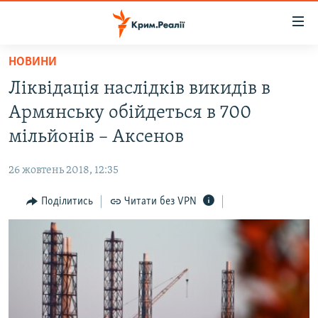
Доступність
посилання
Перейти
НОВИНИ
до
НОВИНИ
Ліквідація наслідків викидів в
основного
ВОДА.КРИМ
матеріалу
Армянську обійдеться в 700
ВІДЕО ТА ФОТО
Перейти
мільйонів – Аксенов
до
ПОЛІТИКА
основної
26 жовтень 2018, 12:35
БЛОГИ
навігації
Перейти
Поділитись
Читати без VPN
ПОГЛЯД
до
ІНТЕРВ'Ю
пошуку
ВСЕ ЗА ДЕНЬ
СПЕЦПРОЕКТИ
ЯК ОБІЙТИ БЛОКУВАННЯ
ДЕПОРТАЦІЯ