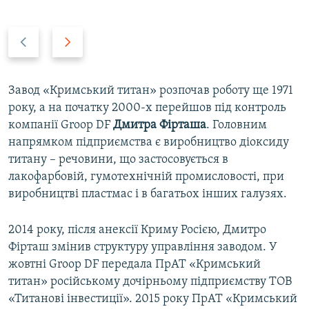
P
N
r
e
e
x
v
t
Завод «Кримський титан» розпочав роботу ще 1971
i
s
року, а на початку 2000-х перейшов під контроль
o
l
компанії Groop DF
Дмитра Фірташа
. Головним
u
i
напрямком підприємства є виробництво діоксиду
s
d
титану – речовини, що застосовується в
s
e
лакофарбовій, гумотехнічній промисловості, при
l
виробництві пластмас і в багатьох інших галузях.​
i
d
2014 року, після анексії Криму Росією, Дмитро
e
Фірташ змінив структуру управління заводом. У
жовтні Groop DF передала ПрАТ «Кримський
титан» російському дочірньому підприємству ТОВ
«Титанові інвестиції». 2015 року ПрАТ «Кримський