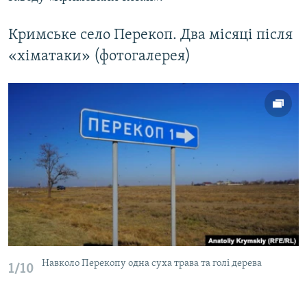
Кримське село Перекоп. Два місяці після
«хіматаки» (фотогалерея)
Навколо Перекопу одна суха трава та голі дерева
1/10