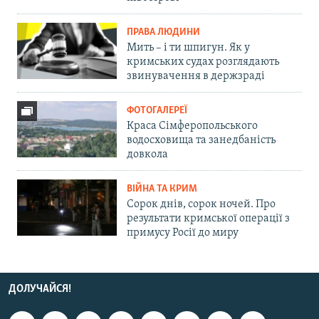
ПРАВА ЛЮДИНИ
Мить – і ти шпигун. Як у
кримських судах розглядають
звинувачення в держзраді
ФОТОГАЛЕРЕЇ
Краса Сімферопольського
водосховища та занедбаність
довкола
ВІЙНА ТА КРИМ
Сорок днів, сорок ночей. Про
результати кримської операції з
примусу Росії до миру
ДОЛУЧАЙСЯ!