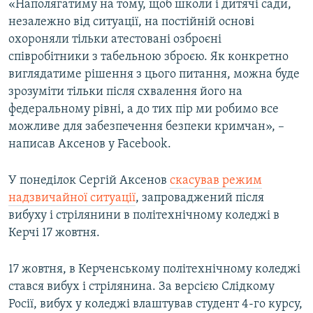
«Наполягатиму на тому, щоб школи і дитячі сади,
незалежно від ситуації, на постійній основі
охороняли тільки атестовані озброєні
співробітники з табельною зброєю. Як конкретно
виглядатиме рішення з цього питання, можна буде
зрозуміти тільки після схвалення його на
федеральному рівні, а до тих пір ми робимо все
можливе для забезпечення безпеки кримчан», –
написав Аксенов у Facebook.
У понеділок Сергій Аксенов
скасував режим
надзвичайної ситуації
, запроваджений після
вибуху і стрілянини в політехнічному коледжі в
Керчі 17 жовтня.
17 жовтня, в Керченському політехнічному коледжі
стався вибух і стрілянина. За версією Слідкому
Росії, вибух у коледжі влаштував студент 4-го курсу,