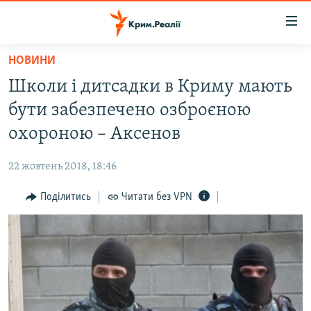
Доступність
посилання
Перейти
НОВИНИ
до
НОВИНИ
Школи і дитсадки в Криму мають
основного
ВОДА.КРИМ
матеріалу
бути забезпечено озброєною
ВІДЕО ТА ФОТО
Перейти
охороною – Аксенов
до
ПОЛІТИКА
основної
22 жовтень 2018, 18:46
БЛОГИ
навігації
Перейти
Поділитись
Читати без VPN
ПОГЛЯД
до
ІНТЕРВ'Ю
пошуку
ВСЕ ЗА ДЕНЬ
СПЕЦПРОЕКТИ
ЯК ОБІЙТИ БЛОКУВАННЯ
ДЕПОРТАЦІЯ