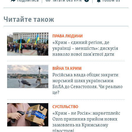
Поділитись
Читати без VPN
Follow us
Читайте також
ПРАВА ЛЮДИНИ
«Крим – єдиний регіон, де
українці – меншість»: дискусія
навколо нової пам'ятної дати
ВІЙНА ТА КРИМ
Російська влада обіцяє закрити
морський шлях українським
БпЛА до Севастополя. Чи реально
це?
СУСПІЛЬСТВО
«Крим – не Росія»: маркетплейс
Ozon припинив прийом нових
замовлень на Кримському
півострові