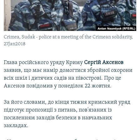
ВІДЕОУРОКИ «ELIFBE»
Русский
СВІДЧЕННЯ ОКУПАЦІЇ
Qırımtatar
УКРАЇНСЬКА ПРОБЛЕМА КРИМУ
Crimea, Sudak - police at a meeting of the Crimean solidarity,
ДОЛУЧАЙСЯ!
ІНФОГРАФІКА
27Jan2018
Глава російського уряду Криму
Сергій Аксенов
Усі сайти RFE/RL
заявив, що має намір домогтися збройної охорони
всіх шкіл і дитячих садів на півострові. Про це
Аксенов повідомив у понеділок 22 жовтня.
За його словами, до кінця тижня кримський уряд
підготує пропозиції з питань, пов'язаних із
посиленням заходів безпеки в навчальних
закладах.