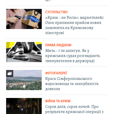
це?
СУСПІЛЬСТВО
«Крим – не Росія»: маркетплейс
Ozon припинив прийом нових
замовлень на Кримському
півострові
ПРАВА ЛЮДИНИ
Мить – і ти шпигун. Як у
кримських судах розглядають
звинувачення в держзраді
ФОТОГАЛЕРЕЇ
Краса Сімферопольського
водосховища та занедбаність
довкола
ВІЙНА ТА КРИМ
Сорок днів, сорок ночей. Про
результати кримської операції з