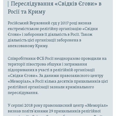
Переслідування «Свідків Єгови» в
Росії та Криму
Російський Верховний суд у 2017 році визнав
екстремістською релігійну організацію «Свідки
Єгови» і заборонив її діяльність в Росії. Також
діяльність цієї організації заборонена в
анексованому Криму.
Співробітники ФСБ Росії неодноразово проводили на
території півострова обшуки і затримання
підозрюваних в участі в релігійній організації
«Свідки Єгови». За даними правозахисного центру
«Меморіал», в Росії кілька десятків прихильників цієї
релігійної організації зазнали кримінального
переслідування.
У серпні 2018 року правозахисний центр «Меморіал»
визнав політв'язнями 29 прихильників релігійної