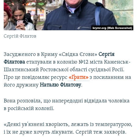
ВІДЕОУРОКИ «ELIFBE»
Русский
СВІДЧЕННЯ ОКУПАЦІЇ
Qırımtatar
УКРАЇНСЬКА ПРОБЛЕМА КРИМУ
Сергій Філатов
ДОЛУЧАЙСЯ!
ІНФОГРАФІКА
Засудженого в Криму «Свідка Єгови»
Сергія
Філатова
етапували в колонію №12 міста Каменськ-
Усі сайти RFE/RL
Шахтинський Ростовської області сусідньої Росії.
Про це повідомляє ресурс​
«Ґрати»
з посиланням на
його дружину
Наталю Філатову
.
Вона розповіла, що напередодні відвідала чоловіка
в російській колонії.
«Деякі ув'язнені хворіють, лежать із температурою,
і їх не дуже хочуть лікувати. Сергій теж захворів.