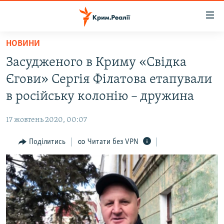
Доступність
посилання
Перейти
НОВИНИ
до
НОВИНИ
Засудженого в Криму «Свідка
основного
ВОДА.КРИМ
матеріалу
Єгови» Сергія Філатова етапували
ВІДЕО ТА ФОТО
Перейти
в російську колонію – дружина
до
ПОЛІТИКА
основної
17 жовтень 2020, 00:07
БЛОГИ
навігації
Перейти
Поділитись
Читати без VPN
ПОГЛЯД
до
ІНТЕРВ'Ю
пошуку
ВСЕ ЗА ДЕНЬ
СПЕЦПРОЕКТИ
ЯК ОБІЙТИ БЛОКУВАННЯ
ДЕПОРТАЦІЯ