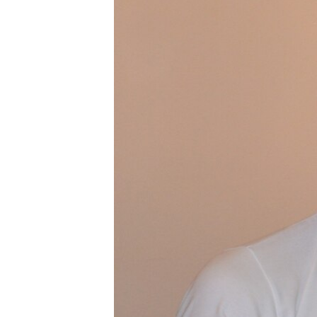
ВІДЕОУРОКИ «ELIFBE»
СВІДЧЕННЯ ОКУПАЦІЇ
УКРАЇНСЬКА ПРОБЛЕМА КРИМУ
ІНФОГРАФІКА