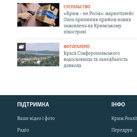
СУСПІЛЬСТВО
«Крим – не Росія»: маркетплейс
Ozon припинив прийом нових
замовлень на Кримському
півострові
ФОТОГАЛЕРЕЇ
Краса Сімферопольського
водосховища та занедбаність
довкола
Русский
ПІДТРИМКА
ІНФО
Qırımtatar
Ваше відео і фото
Крим.Реалії
ДОЛУЧАЙСЯ!
Радіо
Передрук