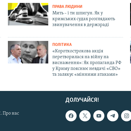
ПРАВА ЛЮДИНИ
Мить – і ти шпигун. Як у
кримських судах розглядають
звинувачення в держзраді
ПОЛІТИКА
«Короткострокова акція
перетворилася на війну на
виснаження»: Як пропаганда РФ
у Криму пояснює невдачі «СВО»
та залякує «мінними атаками»
ДОЛУЧАЙСЯ!
. Про нас