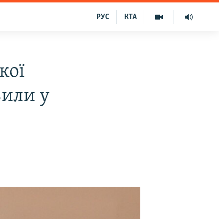
РУС
КТА
кої
вили у