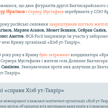
млялося, що двоє фігурантів другої Бахчисарайського 
ур Ібрагімов
і Сервер Мустафаєв
перебувають у СІЗО К
 року російські силовики
заарештували шістьох жителі
гімов, Марлен Асанов, Мемет Бєлялов, Сейран Салієв,
рнес Аметов
. ФСБ Росії інкримінує їм участь у заборонен
нею Криму організації «Хізб ут-Тахрір».
8 року року в Криму
було затримано
координатора «Кр
» Сервера Мустафаєва і жителя села Долинне Бахчисар
 Смаїлова
. Звинувачення проти них долучили до Бахч
ут-Тахрір».
і «справи Хізб ут-Тахрір»
 міжнародної ісламської політичної організації «Хізб ут-Тах
оєю місією об'єднання всіх мусульманських країн в ісламськом