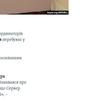
оординаторів
в
перебуває у
посиланням
ера
дізнавався про
, що Сервер
», –