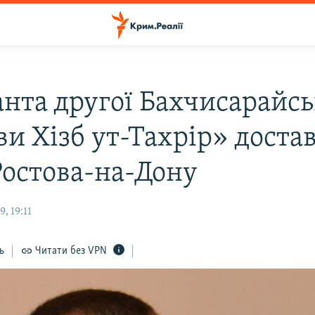
анта другої Бахчисарайсь
ви Хізб ут-Тахрір» доста
Ростова-на-Дону
, 19:11
ь
Читати без VPN