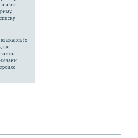
азнають
Криму.
 списку
 вважають їх
, що
еважно
кримчани
бороняє
.