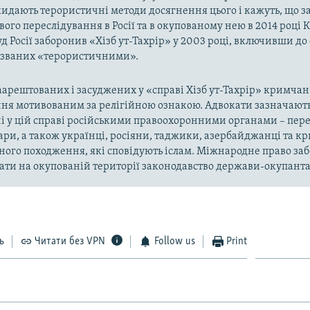
кидають терористичні методи досягнення цього і кажуть, що з
ого переслідування в Росії та в окупованому нею в 2014 році 
д Росії заборонив «Хізб ут-Тахрір» у 2003 році, включивши до
названих «терористичними».
арештованих і засуджених у «справі Хізб ут-Тахрір» кримчан
ня мотивованим за релігійною ознакою. Адвокати зазначають
і у цій справі російськими правоохоронними органами – пер
ари, а також українці, росіяни, таджики, азербайджанці та 
ного походження, які сповідують іслам. Міжнародне право за
ти на окупованій території законодавство держави-окупанта
ь
Читати без VPN
Follow us
Print