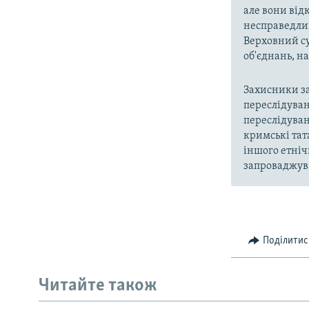
але вони від
несправедлив
Верховний су
об'єднань, 
Захисники за
переслідуван
переслідуван
кримські тат
іншого етніч
запроваджува
Поділитис
Читайте також