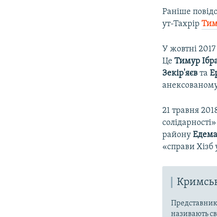
Раніше повідо
ут-Тахрір
Тим
У жовтні 2017
Це
Тимур Ібра
Зекір'яєв
та
Е
анексованому 
21 травня 201
солідарності
району
Едема
«справи Хізб 
Кримськ
Представники
називають св