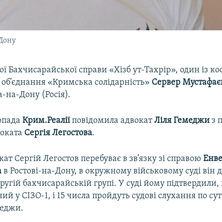
 Дону
ої Бахчисарайської справи «Хізб ут-Тахрір», один із к
 об’єднання «Кримська солідарність»
Сервер Мустафає
а-на-Дону (Росія).
топада
Крим.Реалії
повідомила адвокат
Ліля Гемеджи
з 
воката
Сергія Легостова
.
ат Сергій Легостов перебуває в зв’язку зі справою
Енв
а
в Ростові-на-Дону, в окружному військовому суді він 
другій бахчисарайській групі. У суді йому підтвердили
ий у СІЗО-1, і 15 числа пройдуть судові слухання по суті
меджи.