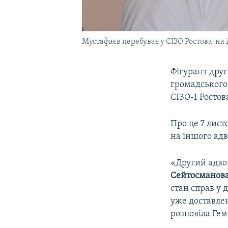
Мустафаєв перебуває у СІЗО Ростова-на
Фігурант друг
громадського
СІЗО-1 Ростов
Про це 7 лис
на іншого ад
«Другий адвок
Сейтосманов
стан справ у 
уже доставлен
розповіла Ге