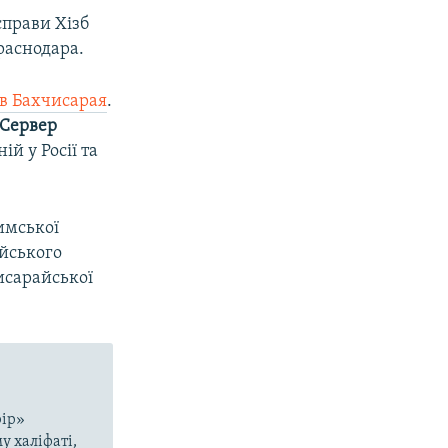
справи Хізб
раснодара.
в Бахчисарая
.
 Сервер
ій у Росії та
имської
айського
исарайської
рір»
у халіфаті,