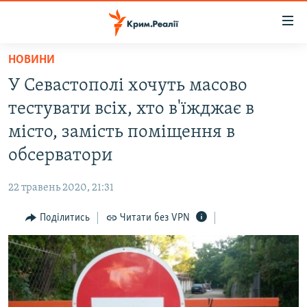
Доступність
посилання
Перейти
НОВИНИ
до
НОВИНИ
У Севастополі хочуть масово
основного
ВОДА.КРИМ
матеріалу
тестувати всіх, хто в'їжджає в
ВІДЕО ТА ФОТО
Перейти
місто, замість поміщення в
до
ПОЛІТИКА
обсерватори
основної
БЛОГИ
навігації
22 травень 2020, 21:31
Перейти
ПОГЛЯД
до
Поділитись
Читати без VPN
ІНТЕРВ'Ю
пошуку
ВСЕ ЗА ДЕНЬ
СПЕЦПРОЕКТИ
ЯК ОБІЙТИ БЛОКУВАННЯ
ДЕПОРТАЦІЯ