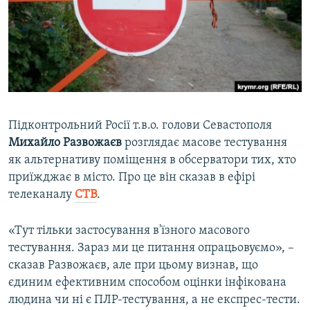
ВІДЕОУРОКИ «ELIFBE»
Русский
СВІДЧЕННЯ ОКУПАЦІЇ
Qırımtatar
УКРАЇНСЬКА ПРОБЛЕМА КРИМУ
ДОЛУЧАЙСЯ!
ІНФОГРАФІКА
Підконтрольний Росії т.в.о. голови Севастополя
Михайло Развожаєв
розглядає масове тестування
Усі сайти RFE/RL
як альтернативу поміщення в обсерватори тих, хто
приїжджає в місто. Про це він сказав в ефірі
телеканалу
СТВ
.
«Тут тільки застосування в'їзного масового
тестування. Зараз ми це питання опрацьовуємо», –
сказав Развожаєв, але при цьому визнав, що
єдиним ефективним способом оцінки інфікована
людина чи ні є ПЛР-тестування, а не експрес-тести.