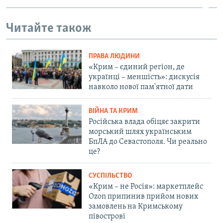
Читайте також
ПРАВА ЛЮДИНИ
«Крим – єдиний регіон, де
українці – меншість»: дискусія
навколо нової пам'ятної дати
ВІЙНА ТА КРИМ
Російська влада обіцяє закрити
морський шлях українським
БпЛА до Севастополя. Чи реально
це?
СУСПІЛЬСТВО
«Крим – не Росія»: маркетплейс
Ozon припинив прийом нових
замовлень на Кримському
півострові