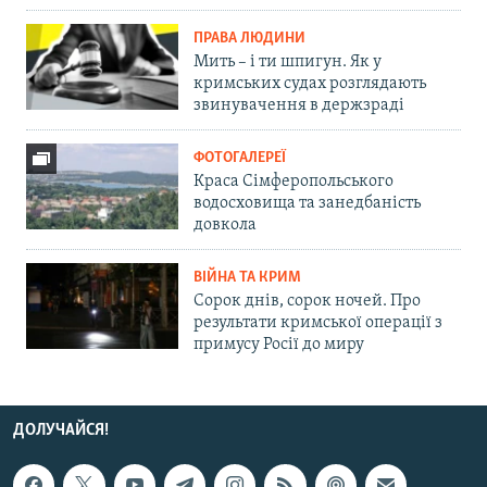
ПРАВА ЛЮДИНИ
Мить – і ти шпигун. Як у
кримських судах розглядають
звинувачення в держзраді
ФОТОГАЛЕРЕЇ
Краса Сімферопольського
водосховища та занедбаність
довкола
ВІЙНА ТА КРИМ
Сорок днів, сорок ночей. Про
результати кримської операції з
примусу Росії до миру
ДОЛУЧАЙСЯ!