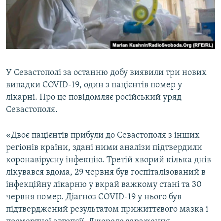
ВІДЕОУРОКИ «ELIFBE»
Русский
СВІДЧЕННЯ ОКУПАЦІЇ
Qırımtatar
УКРАЇНСЬКА ПРОБЛЕМА КРИМУ
ДОЛУЧАЙСЯ!
ІНФОГРАФІКА
У Севастополі за останню добу виявили три нових
випадки COVID-19, один з пацієнтів помер у
лікарні. Про це повідомляє російський уряд
Усі сайти RFE/RL
Севастополя.
«Двоє пацієнтів прибули до Севастополя з інших
регіонів країни, здані ними аналізи підтвердили
коронавірусну інфекцію. Третій хворий кілька днів
лікувався вдома, 29 червня був госпіталізований в
інфекційну лікарню у вкрай важкому стані та 30
червня помер. Діагноз СОVID-19 у нього був
підтверджений результатом прижиттєвого мазка і