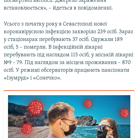
посмертної автопсії. Джерело зараження
встановлюється», – йдеться в повідомленні.
Усього з початку року в Севастополі нової
коронавірусною інфекцією захворіло 239 осіб. Зараз
у стаціонарах перебувають 37 осіб. Одужали 189
осіб, 5 – померли. В інфекційній лікарні
перебувають під наглядом 115 осіб, у міській лікарні
№9 – 79. Під наглядом за місцем проживання – 870
осіб. У режимі обсерваторів працюють пансіонати
«Ізумруд» і «Сонечко».