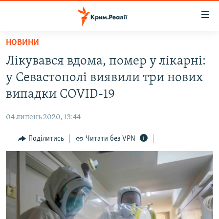
Доступність
посилання
Перейти
НОВИНИ
до
НОВИНИ
Лікувався вдома, помер у лікарні:
основного
ВОДА.КРИМ
матеріалу
у Севастополі виявили три нових
ВІДЕО ТА ФОТО
Перейти
випадки COVID-19
до
ПОЛІТИКА
основної
04 липень 2020, 13:44
БЛОГИ
навігації
Перейти
Поділитись
Читати без VPN
ПОГЛЯД
до
ІНТЕРВ'Ю
пошуку
ВСЕ ЗА ДЕНЬ
СПЕЦПРОЕКТИ
ЯК ОБІЙТИ БЛОКУВАННЯ
ДЕПОРТАЦІЯ