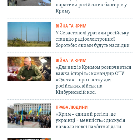
наративи російських блогерів у
Криму
ВІЙНА ТА КРИМ
У Севастополі уразили російську
станцію радіоелектронної
боротьби: якими будуть наслідки
ВІЙНА ТА КРИМ
«Для них із Кримом розпочнеться
важка історія»: командир ОТУ
«Одеса» – про пастку для
російських військ на
Кінбурнській косі
ПРАВА ЛЮДИНИ
«Крим – єдиний регіон, де
українці – меншість»: дискусія
навколо нової пам'ятної дати