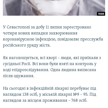
ВІДЕОУРОКИ «ELIFBE»
Русский
СВІДЧЕННЯ ОКУПАЦІЇ
Qırımtatar
УКРАЇНСЬКА ПРОБЛЕМА КРИМУ
У Севастополі за добу 11 липня зареєстровано
ДОЛУЧАЙСЯ!
ІНФОГРАФІКА
чотири нових випадки захворювання
коронавірусною інфекцією, повідомляє пресслужба
російського уряду міста.
Усі сайти RFE/RL
Як наголошується, всі хворі – люди, які приїхали з
сусідньої Росії. Всі вони були взяті на контроль у
ході епідрозслідування. Одна людина виписана
після одужання.
На сьогодні в інфекційній лікарні перебуває під
наглядом 138 осіб, у міській лікарні №9 – 95. Під
наглядом за місцем проживання – 768 осіб.