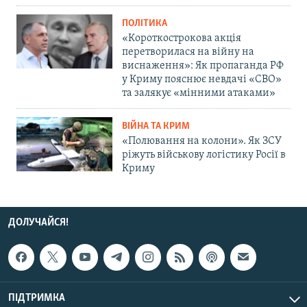
ПОЛІТИКА
«Короткострокова акція
перетворилася на війну на
виснаження»: Як пропаганда РФ
у Криму пояснює невдачі «СВО»
та залякує «мінними атаками»
ВІЙНА ТА КРИМ
«Полювання на колони». Як ЗСУ
ріжуть військову логістику Росії в
Криму
ДОЛУЧАЙСЯ!
ПІДТРИМКА