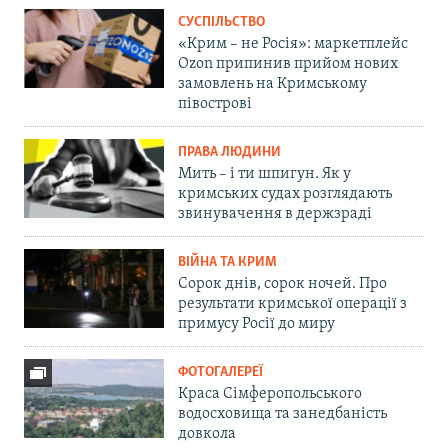
СУСПІЛЬСТВО
«Крим – не Росія»: маркетплейс
Ozon припинив прийом нових
замовлень на Кримському
півострові
ПРАВА ЛЮДИНИ
Мить – і ти шпигун. Як у
кримських судах розглядають
звинувачення в держзраді
ВІЙНА ТА КРИМ
Сорок днів, сорок ночей. Про
результати кримської операції з
примусу Росії до миру
ФОТОГАЛЕРЕЇ
Краса Сімферопольського
водосховища та занедбаність
довкола