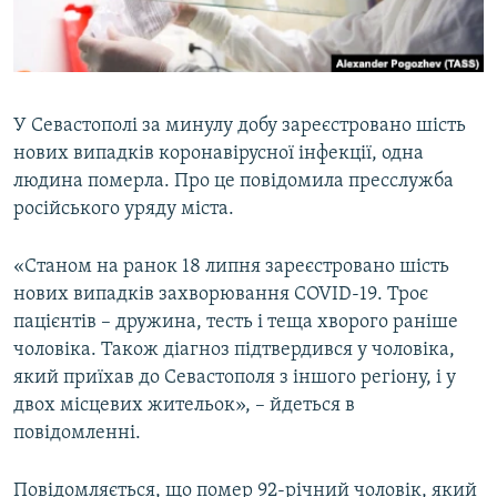
ВІДЕОУРОКИ «ELIFBE»
Русский
СВІДЧЕННЯ ОКУПАЦІЇ
Qırımtatar
УКРАЇНСЬКА ПРОБЛЕМА КРИМУ
У Севастополі за минулу добу зареєстровано шість
ДОЛУЧАЙСЯ!
ІНФОГРАФІКА
нових випадків коронавірусної інфекції, одна
людина померла. Про це повідомила пресслужба
російського уряду міста.
Усі сайти RFE/RL
«Станом на ранок 18 липня зареєстровано шість
нових випадків захворювання COVID-19. Троє
пацієнтів – дружина, тесть і теща хворого раніше
чоловіка. Також діагноз підтвердився у чоловіка,
який приїхав до Севастополя з іншого регіону, і у
двох місцевих жительок», – йдеться в
повідомленні.
Повідомляється, що помер 92-річний чоловік, який