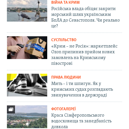
ВІЙНА ТА КРИМ
Російська влада обіцяє закрити
морський шлях українським
БпЛА до Севастополя. Чи реально
це?
СУСПІЛЬСТВО
«Крим – не Росія»: маркетплейс
Ozon припинив прийом нових
замовлень на Кримському
півострові
ПРАВА ЛЮДИНИ
Мить – і ти шпигун. Як у
кримських судах розглядають
звинувачення в держзраді
ФОТОГАЛЕРЕЇ
Краса Сімферопольського
водосховища та занедбаність
довкола