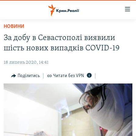
Доступність
посилання
Перейти
НОВИНИ
до
НОВИНИ
За добу в Севастополі виявили
основного
ВОДА.КРИМ
матеріалу
шість нових випадків COVID-19
ВІДЕО ТА ФОТО
Перейти
до
18 липень 2020, 14:41
ПОЛІТИКА
основної
БЛОГИ
Поділитись
Читати без VPN
навігації
Перейти
ПОГЛЯД
до
ІНТЕРВ'Ю
пошуку
ВСЕ ЗА ДЕНЬ
СПЕЦПРОЕКТИ
ЯК ОБІЙТИ БЛОКУВАННЯ
ДЕПОРТАЦІЯ