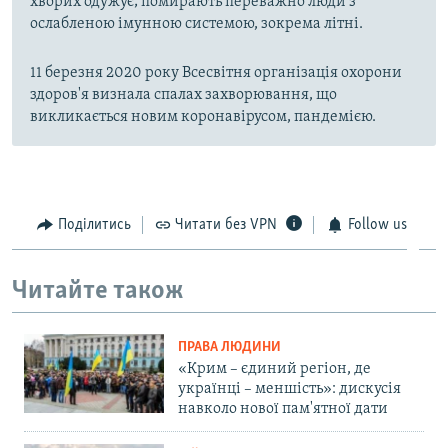
хворих одужує; помирають переважно люди з
ослабленою імунною системою, зокрема літні.
11 березня 2020 року Всесвітня організація охорони
здоров'я визнала спалах захворювання, що
викликається новим коронавірусом, пандемією.
Поділитись
Читати без VPN
Follow us
Читайте також
ПРАВА ЛЮДИНИ
«Крим – єдиний регіон, де
українці – меншість»: дискусія
навколо нової пам'ятної дати