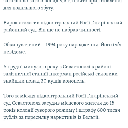
загальною вагою понад 8,5 г, нібито приготовленої
для подальшого збуту.
Вирок оголосив підконтрольний Росії Гагарінський
районний суд. Він ще не набрав чинності.
Обвинувачений – 1994 року народження. Його ім'я
невідоме.
У грудні минулого року в Севастополі в районі
залізничної станції Інкерман російські силовики
знайшли понад 30 кущів конопель.
Того ж місяця підконтрольний Росії Гагарінський
суд Севастополя засудив місцевого жителя до 15
років колонії суворого режиму і штрафу 600 тисяч
рублів за пересилку наркотиків із Бельгії.