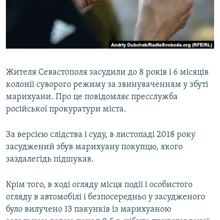
ВІДЕОУРОКИ «ELIFBE»
Русский
СВІДЧЕННЯ ОКУПАЦІЇ
Qırımtatar
УКРАЇНСЬКА ПРОБЛЕМА КРИМУ
ДОЛУЧАЙСЯ!
ІНФОГРАФІКА
Жителя Севастополя засудили до 8 років і 6 місяців
колонії суворого режиму за звинуваченням у збуті
марихуани. Про це повідомляє пресслужба
Усі сайти RFE/RL
російської прокуратури міста.
За версією слідства і суду, в листопаді 2018 року
засуджений збув марихуану покупцю, якого
заздалегідь підшукав.
Крім того, в ході огляду місця події і особистого
огляду в автомобілі і безпосередньо у засудженого
було вилучено 13 пакунків із марихуаною