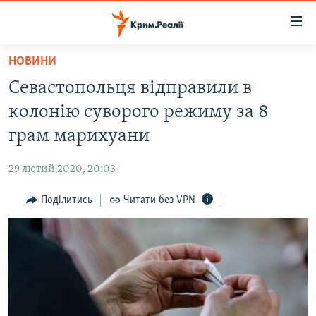
Доступність
посилання
Перейти
НОВИНИ
до
НОВИНИ
Севастопольця відправили в
основного
ВОДА.КРИМ
матеріалу
колонію суворого режиму за 8
ВІДЕО ТА ФОТО
Перейти
грам марихуани
до
ПОЛІТИКА
основної
29 лютий 2020, 20:03
БЛОГИ
навігації
Перейти
Поділитись
Читати без VPN
ПОГЛЯД
до
ІНТЕРВ'Ю
пошуку
ВСЕ ЗА ДЕНЬ
СПЕЦПРОЕКТИ
ЯК ОБІЙТИ БЛОКУВАННЯ
ДЕПОРТАЦІЯ