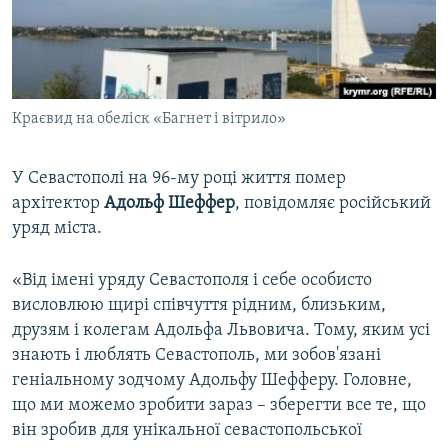
ВІДЕОУРОКИ «ELIFBE»
Русский
СВІДЧЕННЯ ОКУПАЦІЇ
Qırımtatar
УКРАЇНСЬКА ПРОБЛЕМА КРИМУ
Краєвид на обеліск «Багнет і вітрило»
ДОЛУЧАЙСЯ!
ІНФОГРАФІКА
У Севастополі на 96-му році життя помер
архітектор
Адольф Шеффер
, повідомляє російський
Усі сайти RFE/RL
уряд міста.
«Від імені уряду Севастополя і себе особисто
висловлюю щирі співчуття рідним, близьким,
друзям і колегам Адольфа Львовича. Тому, яким усі
знають і люблять Севастополь, ми зобов'язані
геніальному зодчому Адольфу Шефферу. Головне,
що ми можемо зробити зараз – зберегти все те, що
він зробив для унікальної севастопольської