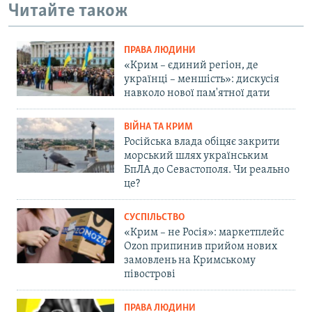
Читайте також
ПРАВА ЛЮДИНИ
«Крим – єдиний регіон, де
українці – меншість»: дискусія
навколо нової пам'ятної дати
ВІЙНА ТА КРИМ
Російська влада обіцяє закрити
морський шлях українським
БпЛА до Севастополя. Чи реально
це?
СУСПІЛЬСТВО
«Крим – не Росія»: маркетплейс
Ozon припинив прийом нових
замовлень на Кримському
півострові
ПРАВА ЛЮДИНИ