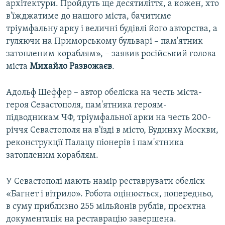
архітектури. Пройдуть ще десятиліття, а кожен, хто
в'їжджатиме до нашого міста, бачитиме
тріумфальну арку і величні будівлі його авторства, а
гуляючи на Приморському бульварі – пам'ятник
затопленим кораблям», – заявив російський голова
міста
Михайло Развожаєв
.
Адольф Шеффер – автор обеліска на честь міста-
героя Севастополя, пам'ятника героям-
підводникам ЧФ, тріумфальної арки на честь 200-
річчя Севастополя на в'їзді в місто, Будинку Москви,
реконструкції Палацу піонерів і пам'ятника
затопленим кораблям.
У Севастополі мають намір реставрувати обеліск
«Багнет і вітрило». Робота оцінюється, попередньо,
в суму приблизно 255 мільйонів рублів, проєктна
документація на реставрацію завершена.