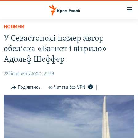
Доступність
посилання
Перейти
НОВИНИ
до
НОВИНИ
У Севастополі помер автор
основного
ВОДА.КРИМ
матеріалу
обеліска «Багнет і вітрило»
ВІДЕО ТА ФОТО
Перейти
Адольф Шеффер
до
ПОЛІТИКА
основної
23 березень 2020, 21:44
БЛОГИ
навігації
Перейти
Поділитись
Читати без VPN
ПОГЛЯД
до
ІНТЕРВ'Ю
пошуку
ВСЕ ЗА ДЕНЬ
СПЕЦПРОЕКТИ
ЯК ОБІЙТИ БЛОКУВАННЯ
ДЕПОРТАЦІЯ