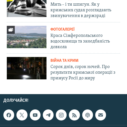
Мить – і ти шпигун. Як у
кримських судах розглядають
звинувачення в держзраді
ФОТОГАЛЕРЕЇ
Краса Сімферопольського
водосховища та занедбаність
довкола
ВІЙНА ТА КРИМ
Сорок днів, сорок ночей. Про
результати кримської операції з
примусу Росії до миру
ДОЛУЧАЙСЯ!