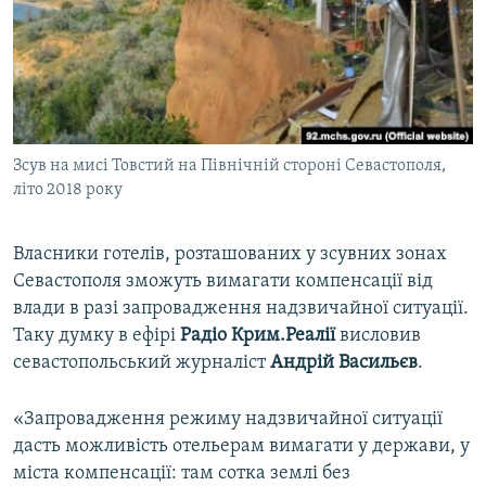
ВІДЕОУРОКИ «ELIFBE»
Русский
СВІДЧЕННЯ ОКУПАЦІЇ
Qırımtatar
УКРАЇНСЬКА ПРОБЛЕМА КРИМУ
ДОЛУЧАЙСЯ!
ІНФОГРАФІКА
Зсув на мисі Товстий на Північній стороні Севастополя,
літо 2018 року
Усі сайти RFE/RL
Власники готелів, розташованих у зсувних зонах
Севастополя зможуть вимагати компенсації від
влади в разі запровадження надзвичайної ситуації.
Таку думку в ефірі
Радіо Крим.Реалії
висловив
севастопольський журналіст
Андрій Васильєв
.
«Запровадження режиму надзвичайної ситуації
дасть можливість отельерам вимагати у держави, у
міста компенсації: там сотка землі без