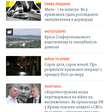
ПРАВА ЛЮДИНИ
Мить – і ти шпигун. Як у
кримських судах розглядають
звинувачення в держзраді
ФОТОГАЛЕРЕЇ
Краса Сімферопольського
водосховища та занедбаність
довкола
ВІЙНА ТА КРИМ
Сорок днів, сорок ночей. Про
результати кримської операції з
примусу Росії до миру
ПОЛІТИКА
«Короткострокова акція
перетворилася на війну на
виснаження»: Як пропаганда РФ
у Криму пояснює невдачі «СВО»