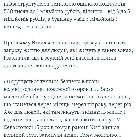
інфраструктури за ринковою оцінкою коштує від
500 тисяч до 1 мільйона рублів, ділянки – від 3 до 5
мільйонів рублів, а будинку – від 5 мільйонів і
вище», – сказав він.
При цьому Васильєв зазначив, що зсув становить
загрозу життю для людей, які живуть у таких зонах,
і зазначив, що в зсувній зоні власники житла
допускають певні порушення.
«Порушується техніка безпеки в плані
водовідведення, пожежної охорони ... Зараз
масштаби обвалу оцінити не можна, ніхто не знає,
що станеться через місяць, через півроку, через рік.
Але для людей, які там живуть, знімають житло і
відпочивають на пляжі, загроза життю існує. У
Севастополі 15 років тому в районі Качі зійшов
великий зсув, загинули люди. Тому, можливо, і