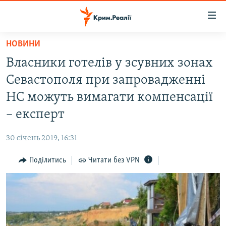
Доступність
посилання
Перейти
НОВИНИ
до
НОВИНИ
Власники готелів у зсувних зонах
основного
ВОДА.КРИМ
матеріалу
Севастополя при запровадженні
ВІДЕО ТА ФОТО
Перейти
НС можуть вимагати компенсації
до
ПОЛІТИКА
– експерт
основної
БЛОГИ
навігації
30 січень 2019, 16:31
Перейти
ПОГЛЯД
до
Поділитись
Читати без VPN
ІНТЕРВ'Ю
пошуку
ВСЕ ЗА ДЕНЬ
СПЕЦПРОЕКТИ
ЯК ОБІЙТИ БЛОКУВАННЯ
ДЕПОРТАЦІЯ