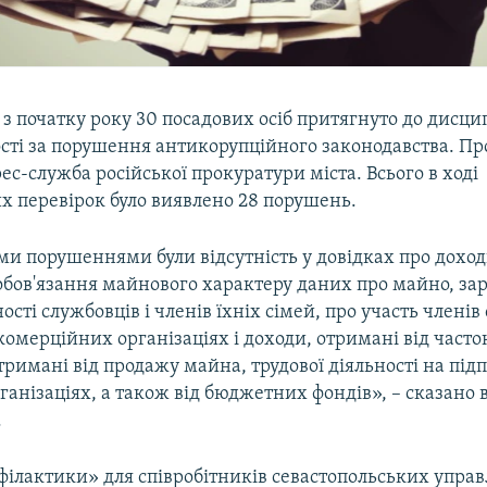
 з початку року 30 посадових осіб притягнуто до дисци
сті за порушення антикорупційного законодавства. Пр
ес-служба російської прокуратури міста. Всього в ході
х перевірок було виявлено 28 порушень.
и порушеннями були відсутність у довідках про доход
зобов'язання майнового характеру даних про майно, за
ності службовців і членів їхніх сімей, про участь членів
комерційних організаціях і доходи, отримані від часток
тримані від продажу майна, трудової діяльності на під
рганізаціях, а також від бюджетних фондів», – сказано 
.
філактики» для співробітників севастопольських упра