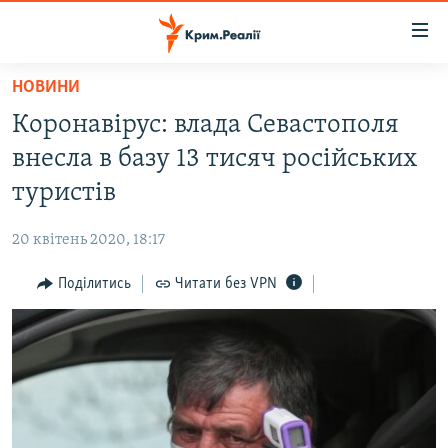
Доступність
посилання
Перейти
НОВИНИ
до
НОВИНИ
Коронавірус: влада Севастополя
основного
ВОДА.КРИМ
матеріалу
внесла в базу 13 тисяч російських
ВІДЕО ТА ФОТО
Перейти
туристів
до
ПОЛІТИКА
основної
20 квітень 2020, 18:17
БЛОГИ
навігації
Перейти
Поділитись
Читати без VPN
ПОГЛЯД
до
ІНТЕРВ'Ю
пошуку
ВСЕ ЗА ДЕНЬ
СПЕЦПРОЕКТИ
ЯК ОБІЙТИ БЛОКУВАННЯ
ДЕПОРТАЦІЯ