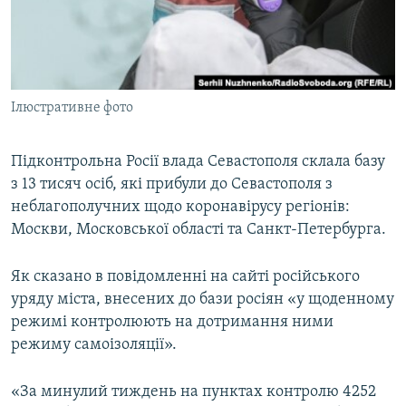
ВІДЕОУРОКИ «ELIFBE»
Русский
СВІДЧЕННЯ ОКУПАЦІЇ
Qırımtatar
УКРАЇНСЬКА ПРОБЛЕМА КРИМУ
Ілюстративне фото
ДОЛУЧАЙСЯ!
ІНФОГРАФІКА
Підконтрольна Росії влада Севастополя склала базу
з 13 тисяч осіб, які прибули до Севастополя з
Усі сайти RFE/RL
неблагополучних щодо коронавірусу регіонів:
Москви, Московської області та Санкт-Петербурга.
Як сказано в повідомленні на сайті російського
уряду міста, внесених до бази росіян «у щоденному
режимі контролюють на дотримання ними
режиму самоізоляції».
«За минулий тиждень на пунктах контролю 4252