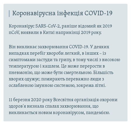
Коронавірусна інфекція COVID-19
Коронавірус SARS-CoV-2, раніше відомий як 2019
nCoV, виявили в Китаї наприкінці 2019 року.
Він викликає захворювання COVID-19. У деяких
випадках перебіг хвороби легкий, в інших – із
симптомами застуди та грипу, в тому числі з високою
температурою і кашлем. Це може перерости в
пневмонію, що може бути смертельною. Більшість
хворих одужує; помирають переважно люди з
ослабленою імунною системою, зокрема літні.
11 березня 2020 року Всесвітня організація охорони
здоров'я визнала спалах захворювання, що
викликається новим коронавірусом, пандемією.