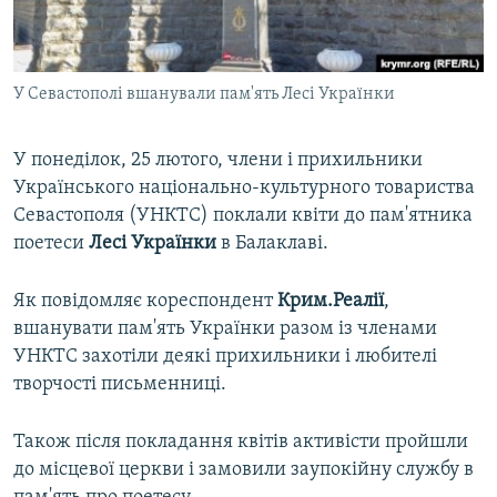
ВІДЕОУРОКИ «ELIFBE»
Русский
СВІДЧЕННЯ ОКУПАЦІЇ
Qırımtatar
У Севастополі вшанували пам'ять Лесі Українки
УКРАЇНСЬКА ПРОБЛЕМА КРИМУ
ДОЛУЧАЙСЯ!
ІНФОГРАФІКА
У понеділок, 25 лютого, члени і прихильники
Українського національно-культурного товариства
Севастополя (УНКТС) поклали квіти до пам'ятника
Усі сайти RFE/RL
поетеси
Лесі Українки
в Балаклаві.
Як повідомляє кореспондент
Крим.Реалії
,
вшанувати пам'ять Українки разом із членами
УНКТС захотіли деякі прихильники і любителі
творчості письменниці.
Також після покладання квітів активісти пройшли
до місцевої церкви і замовили заупокійну службу в