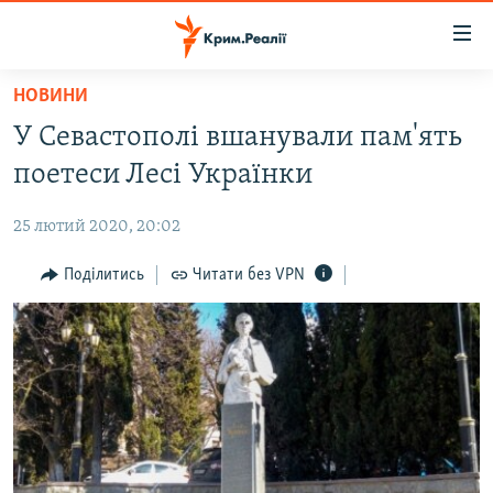
Доступність
посилання
Перейти
НОВИНИ
до
НОВИНИ
У Севастополі вшанували пам'ять
основного
ВОДА.КРИМ
матеріалу
поетеси Лесі Українки
ВІДЕО ТА ФОТО
Перейти
до
25 лютий 2020, 20:02
ПОЛІТИКА
основної
БЛОГИ
Поділитись
Читати без VPN
навігації
Перейти
ПОГЛЯД
до
ІНТЕРВ'Ю
пошуку
ВСЕ ЗА ДЕНЬ
СПЕЦПРОЕКТИ
ЯК ОБІЙТИ БЛОКУВАННЯ
ДЕПОРТАЦІЯ