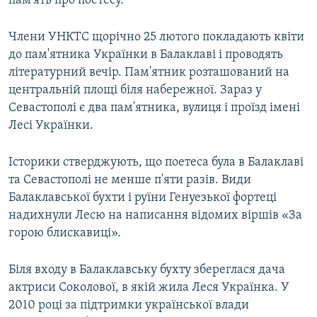
пам'ять про поетесу.
Члени УНКТС щорічно 25 лютого покладають квіти
до пам'ятника Українки в Балаклаві і проводять
літературний вечір. Пам'ятник розташований на
центральній площі біля набережної. Зараз у
Севастополі є два пам'ятника, вулиця і проїзд імені
Лесі Українки.
Історики стверджують, що поетеса була в Балаклаві
та Севастополі не менше п'яти разів. Види
Балаклавської бухти і руїни Генуезької фортеці
надихнули Лесю на написання відомих віршів «За
горою блискавицi».
Біля входу в Балаклавську бухту збереглася дача
актриси Соколової, в якій жила Леся Українка. У
2010 році за підтримки української влади