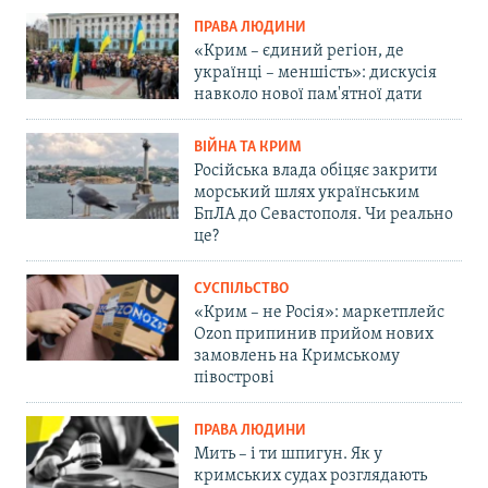
ПРАВА ЛЮДИНИ
«Крим – єдиний регіон, де
українці – меншість»: дискусія
навколо нової пам'ятної дати
ВІЙНА ТА КРИМ
Російська влада обіцяє закрити
морський шлях українським
БпЛА до Севастополя. Чи реально
це?
СУСПІЛЬСТВО
«Крим – не Росія»: маркетплейс
Ozon припинив прийом нових
замовлень на Кримському
півострові
ПРАВА ЛЮДИНИ
Мить – і ти шпигун. Як у
кримських судах розглядають