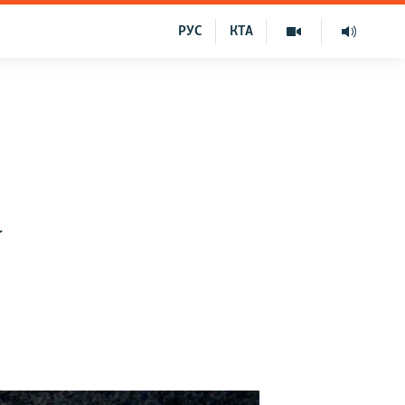
РУС
КТА
а