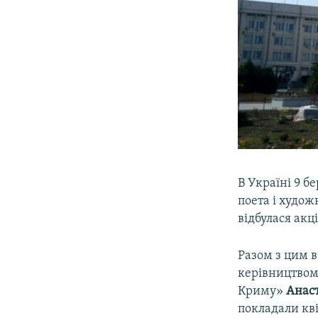
В Україні 9 б
поета і худо
відбулася акц
Разом з цим в
керівництвом 
Криму»
Анаст
покладали кві