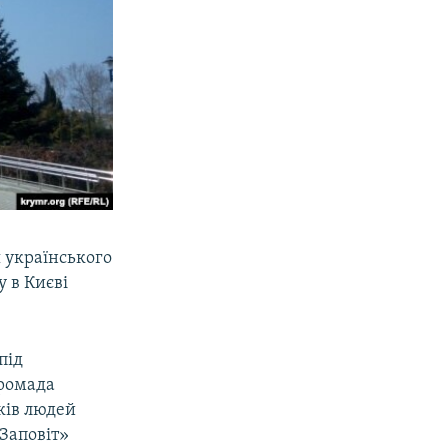
 українського
 в Києві
під
громада
ків людей
«Заповіт»