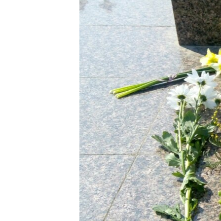
ВІДЕОУРОКИ «ELIFBE»
СВІДЧЕННЯ ОКУПАЦІЇ
УКРАЇНСЬКА ПРОБЛЕМА КРИМУ
ІНФОГРАФІКА