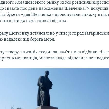
усіднього Юмашевського ринку охоче розповіли коресп
 що знають про день народження Шевченка. У покупців
 На букети «для Шевченка» пропонували знижку в пів ц
сти квіти до пам'ятника і від них.
расу Шевченку встановлено у сквері перед Гагарінсь
ю недалеко від берега моря.
ту скверу з нижніх сходинок пам'ятника відбили кіль
звернень мешканців, місцева влада відновила пошкодже