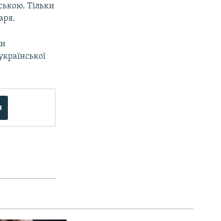
ською. Тільки
аря.
ки
української
я