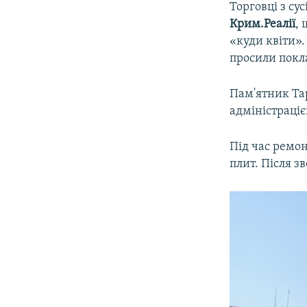
Торговці з с
Крим.Реалії
,
«куди квіти».
просили покла
Пам'ятник Та
адміністраціє
Під час ремон
плит. Після 