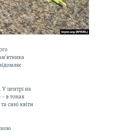
ого
пам'ятника
овідомляє
 У центрі на
 – в тонах
та сині квіти
сною