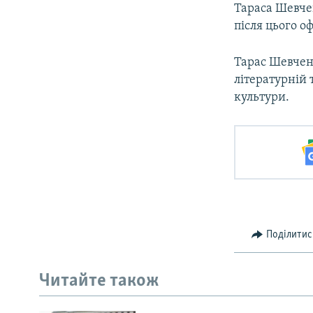
Тараса Шевчен
після цього о
Тарас Шевченк
літературній 
культури.
Поділитис
Читайте також