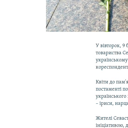
У вівторок, 9
товариства Се
українському
кореспонден
Квіти до пам'
постаменті по
українського 
– іриси, нарц
Жителі Севас
ініціативою,