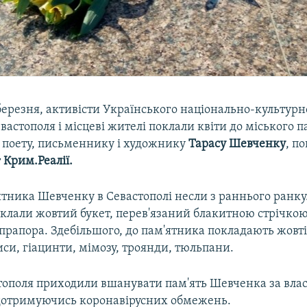
 березня, активісти Українського національно-культурн
вастополя і місцеві жителі поклали квіти до міського 
 поету, письменнику і художнику
Тарасу Шевченку
, п
т
Крим.Реалії.
ятника Шевченку в Севастополі несли з раннього ранку.
клали жовтий букет, перев'язаний блакитною стрічкою
прапора. Здебільшого, до пам'ятника покладають жовті 
иси, гіацинти, мімозу, троянди, тюльпани.
тополя приходили вшанувати пам'ять Шевченка за вла
 дотримуючись коронавірусних обмежень.