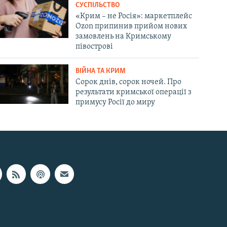
СУСПІЛЬСТВО
«Крим – не Росія»: маркетплейс
Ozon припинив прийом нових
замовлень на Кримському
півострові
ВІЙНА ТА КРИМ
Сорок днів, сорок ночей. Про
результати кримської операції з
примусу Росії до миру