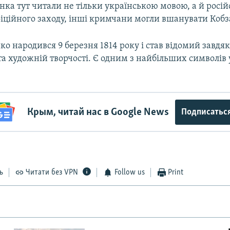
ка тут читали не тільки українською мовою, а й росій
фіційного заходу, інші кримчани могли вшанувати Кобз
о народився 9 березня 1814 року і став відомий завдя
та художній творчості. Є одним з найбільших символів 
Крым, читай нас в Google News
Подписатьс
ь
Читати без VPN
Follow us
Print