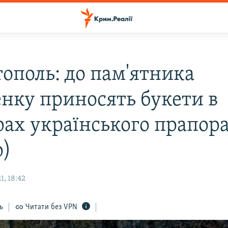
тополь: до пам'ятника
нку приносять букети в
рах українського прапор
о)
1, 18:42
ь
Читати без VPN