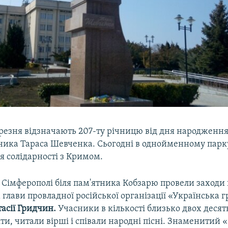
ерезня відзначають 207-ту річницю від дня народження
жника Тараса Шевченка. Сьогодні в однойменному парку
ія солідарності з Кримом.
 Сімферополі біля пам'ятника Кобзарю провели заходи 
глави провладної російської організації «Українська 
асії Гридчин.
Учасники в кількості близько двох десят
ти, читали вірші і співали народні пісні. Знаменитий 