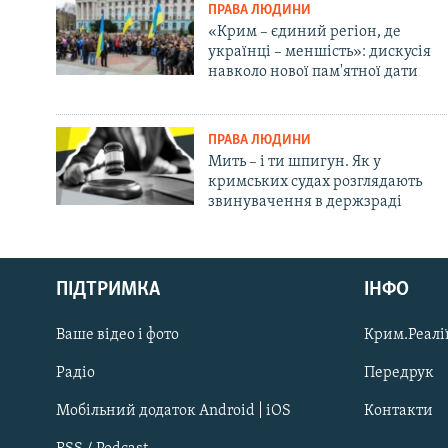
ПРАВА ЛЮДИНИ
«Крим – єдиний регіон, де
українці – меншість»: дискусія
навколо нової пам'ятної дати
ПРАВА ЛЮДИНИ
Мить – і ти шпигун. Як у
кримських судах розглядають
звинувачення в держзраді
Русский
ПІДТРИМКА
ІНФО
Qırımtatar
Ваше відео і фото
Крим.Реалії
ДОЛУЧАЙСЯ!
Радіо
Передрук
Мобільний додаток Android | iOS
Контакти