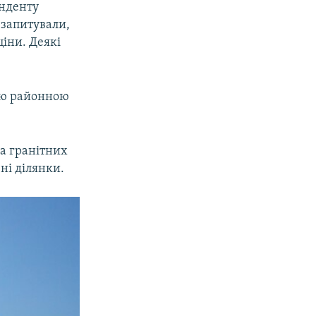
онденту
 запитували,
іни. Деякі
кою районною
ка гранітних
ні ділянки.