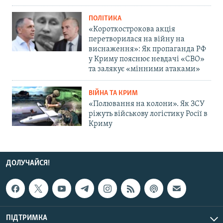
ПОЛІТИКА
«Короткострокова акція
перетворилася на війну на
виснаження»: Як пропаганда РФ
у Криму пояснює невдачі «СВО»
та залякує «мінними атаками»
ВІЙНА ТА КРИМ
«Полювання на колони». Як ЗСУ
ріжуть військову логістику Росії в
Криму
ДОЛУЧАЙСЯ!
ПІДТРИМКА