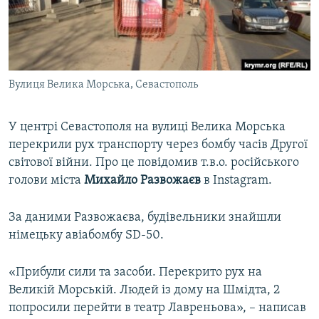
ВІДЕОУРОКИ «ELIFBE»
Русский
СВІДЧЕННЯ ОКУПАЦІЇ
Qırımtatar
УКРАЇНСЬКА ПРОБЛЕМА КРИМУ
Вулиця Велика Морська, Севастополь
ДОЛУЧАЙСЯ!
ІНФОГРАФІКА
У центрі Севастополя на вулиці Велика Морська
перекрили рух транспорту через бомбу часів Другої
Усі сайти RFE/RL
світової війни. Про це повідомив т.в.о. російського
голови міста
Михайло Развожаєв
в Instagram.
За даними Развожаєва, будівельники знайшли
німецьку авіабомбу SD-50.
«Прибули сили та засоби. Перекрито рух на
Великій Морській. Людей із дому на Шмідта, 2
попросили перейти в театр Лавреньова», – написав