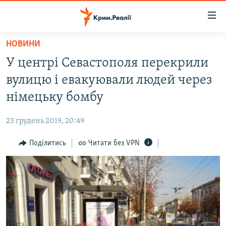
Доступність
посилання
Перейти
НОВИНИ
до
НОВИНИ
У центрі Севастополя перекрили
основного
ВОДА.КРИМ
матеріалу
вулицю і евакуювали людей через
ВІДЕО ТА ФОТО
Перейти
німецьку бомбу
до
ПОЛІТИКА
основної
23 грудень 2019, 20:49
БЛОГИ
навігації
Перейти
Поділитись
Читати без VPN
ПОГЛЯД
до
ІНТЕРВ'Ю
пошуку
ВСЕ ЗА ДЕНЬ
СПЕЦПРОЕКТИ
ЯК ОБІЙТИ БЛОКУВАННЯ
ДЕПОРТАЦІЯ