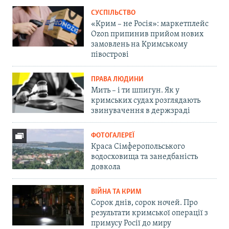
СУСПІЛЬСТВО
«Крим – не Росія»: маркетплейс
Ozon припинив прийом нових
замовлень на Кримському
півострові
ПРАВА ЛЮДИНИ
Мить – і ти шпигун. Як у
кримських судах розглядають
звинувачення в держзраді
ФОТОГАЛЕРЕЇ
Краса Сімферопольського
водосховища та занедбаність
довкола
ВІЙНА ТА КРИМ
Сорок днів, сорок ночей. Про
результати кримської операції з
примусу Росії до миру