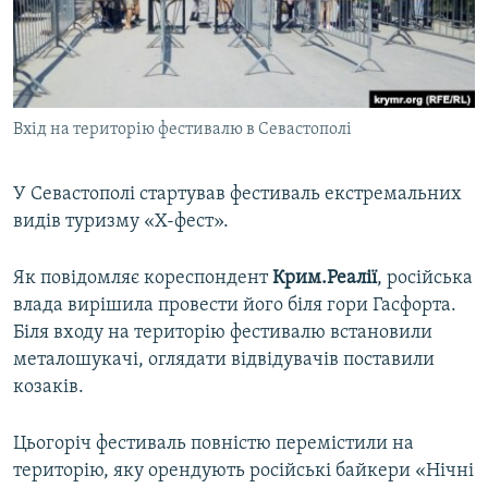
ВІДЕОУРОКИ «ELIFBE»
Русский
СВІДЧЕННЯ ОКУПАЦІЇ
Qırımtatar
УКРАЇНСЬКА ПРОБЛЕМА КРИМУ
Вхід на територію фестивалю в Севастополі
ДОЛУЧАЙСЯ!
ІНФОГРАФІКА
У Севастополі стартував фестиваль екстремальних
видів туризму «Х-фест».
Усі сайти RFE/RL
Як повідомляє кореспондент
Крим.Реалії
, російська
влада вирішила провести його біля гори Гасфорта.
Біля входу на територію фестивалю встановили
металошукачі, оглядати відвідувачів поставили
козаків.
Цьогоріч фестиваль повністю перемістили на
територію, яку орендують російські байкери «Нічні