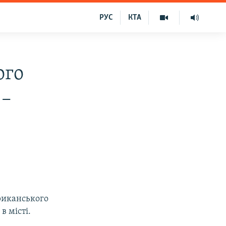
РУС
КТА
ого
 –
риканського
в місті.