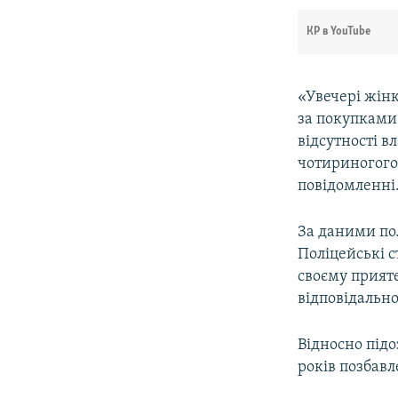
ВІДЕОУРОКИ «ELIFBE»
КР в YouTube
СВІДЧЕННЯ ОКУПАЦІЇ
УКРАЇНСЬКА ПРОБЛЕМА КРИМУ
«Увечері жінк
ІНФОГРАФІКА
за покупками
відсутності в
чотириногого 
повідомленні
За даними по
Поліцейські с
своєму прият
відповідально
Відносно під
років позбавл