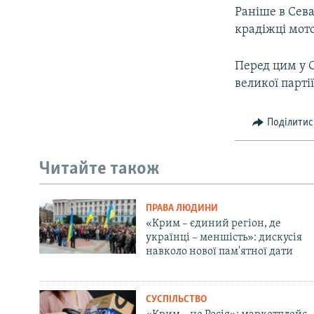
Раніше в Сева
крадіжці мот
Перед цим у 
великої партії
Поділитис
Читайте також
ПРАВА ЛЮДИНИ
«Крим – єдиний регіон, де
українці – меншість»: дискусія
навколо нової пам'ятної дати
СУСПІЛЬСТВО