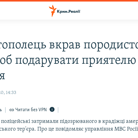
тополець вкрав породист
щоб подарувати приятелю
я
0, 14:33
ь
Читати без VPN
і поліцейські затримали підозрюваного в крадіжці аме
кого тер'єра. Про це повідомляє управління МВС Росії 