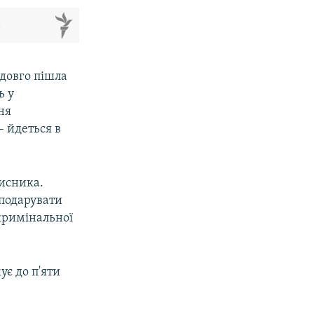
м
адовго пішла
ь у
ня
– йдеться в
мисника.
 подарувати
кримінальної
є до п'яти