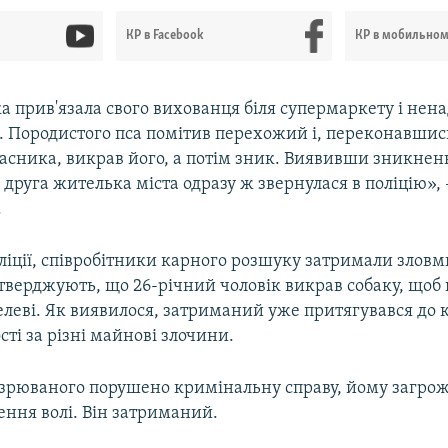
КР в Facebook
КР в мобильно
а прив'язала свого вихованця біля супермаркету і нен
. Породистого пса помітив перехожий і, переконавшис
ласника, викрав його, а потім зник. Виявивши зникнен
друга жителька міста одразу ж звернулася в поліцію», 
.
ліції, співробітники карного розшуку затримали злов
тверджують, що 26-річний чоловік викрав собаку, щоб
елеві. Як виявилося, затриманий уже притягувався до 
сті за різні майнові злочини.
озрюваного порушено кримінальну справу, йому загрожу
ення волі. Він затриманий.