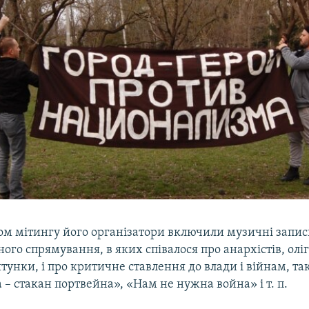
ом мітингу його організатори включили музичні запи
ого спрямування, в яких співалося про анархістів, оліг
тунки, і про критичне ставлення до влади і війнам, та
 – стакан портвейна», «Нам не нужна война» і т. п.