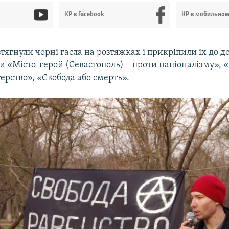
КР в Facebook
КР в мобильно
тягнули чорні гасла на розтяжках і прикріпили їх до дер
и «Місто-герой (Севастополь) – проти націоналізму», 
атерство», «Свобода або смерть».