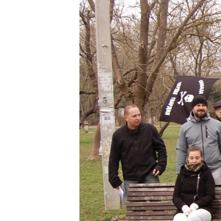
ВІДЕОУРОКИ «ELIFBE»
СВІДЧЕННЯ ОКУПАЦІЇ
УКРАЇНСЬКА ПРОБЛЕМА КРИМУ
ІНФОГРАФІКА