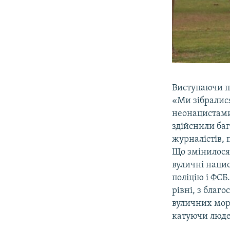
Виступаючи п
«Ми зібралися
неонацистами
здійснили баг
журналістів, 
Що змінилося 
вуличні нацис
поліцію і ФСБ
рівні, з благ
вуличних морд
катуючи люде