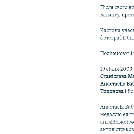
Після свого 
мітингу, прот
Частина учас
фотографії біл
Поліцейські і
19 січня 2009
Станіслава М
Анастасію Ба
Тихонова
і й
Анастасія Баб
медаллю еліт
англійської м
активістсько