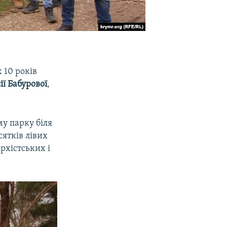
 10 років
ії Бабурової
,
му парку біля
ятків лівих
рхістських і