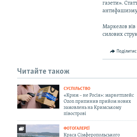
газети». Стат
антифашизму
Маркелов вів
силових струк
Поділитис
Читайте також
СУСПІЛЬСТВО
«Крим – не Росія»: маркетплейс
Ozon припинив прийом нових
замовлень на Кримському
півострові
ФОТОГАЛЕРЕЇ
Краса Сімферопольського