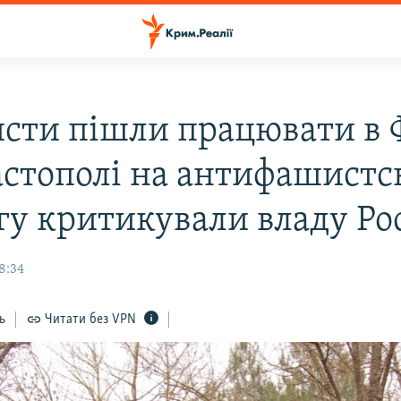
сти пішли працювати в 
астополі на антифашистс
гу критикували владу Рос
18:34
ь
Читати без VPN