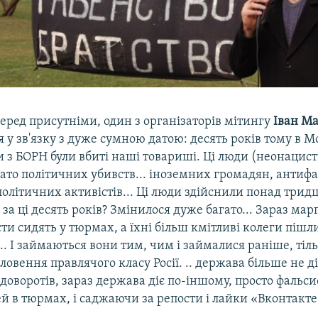
еред присутніми, один з організаторів мітингу
Іван М
 у зв'язку з дуже сумною датою: десять років тому в М
 з БОРН були вбиті наші товариші. Ці люди (неонацис
ато політичних убивств... іноземних громадян, антиф
політичних активістів... Ці люди здійснили понад тридц
за ці десять років? Змінилося дуже багато... Зараз мар
ти сидять у тюрмах, а їхні більш кмітливі колеги піш
... І займаються вони тим, чим і займалися раніше, ті
ословення правлячого класу Росії. .. держава більше не д
оворотів, зараз держава діє по-іншому, просто фальси
й в тюрмах, і саджаючи за репости і лайки «Вконтакте