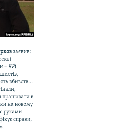
арков
заявив:
оскві
ти –
КР
)
ашистів,
ять вбивств...
гінали,
ли працювати в
льки на новому
іє руками
фікує справи,
».