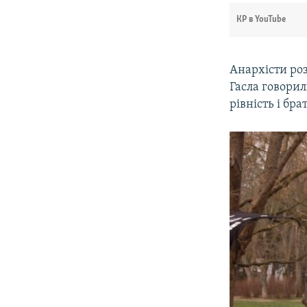
КР в YouTube
Анархісти роз
Гасла говорил
рівність і бр