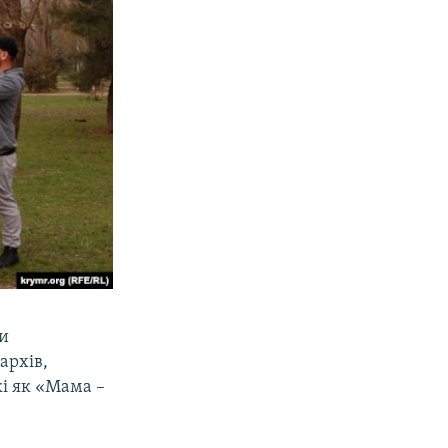
си
архів,
кі як «Мама –