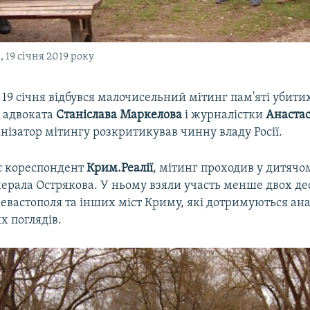
19 січня 2019 року
 19 січня відбувся малочисельний мітинг пам'яті убитих
і адвоката
Станіслава Маркелова
і журналістки
Анастас
нізатор мітингу розкритикував чинну владу Росії.
є кореспондент
Крим.Реалії
, мітинг проходив у дитячо
ерала Острякова. У ньому взяли участь менше двох дес
 Севастополя та інших міст Криму, які дотримуються ана
х поглядів.