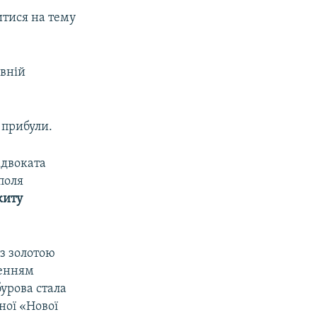
итися на тему
ивній
 прибули.
адвоката
поля
иту
із золотою
ченням
бурова стала
ної «Нової