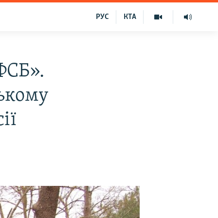
РУС
КТА
ФСБ».
ькому
ії