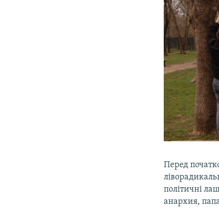
Перед початк
ліворадикальн
політичні лаш
анархия, папа