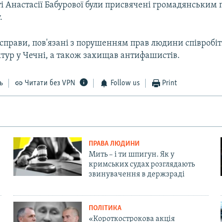
ті Анастасії Бабурової були присвячені громадянським 
.
 справи, пов'язані з порушенням прав людини співроб
тур у Чечні, а також захищав антифашистів.
ь
Читати без VPN
Follow us
Print
ПРАВА ЛЮДИНИ
Мить – і ти шпигун. Як у
кримських судах розглядають
звинувачення в держзраді
ПОЛІТИКА
«Короткострокова акція