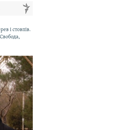
м
ев і стовпів.
«Свобода,