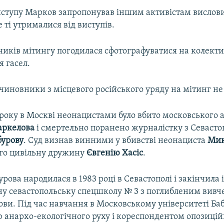
виступу Марков запропонував іншим активістам вислов
е ті утрималися від виступів.
ників мітингу погодилася сфотографуватися на колект
я гасел.
 чиновники з місцевого російського уряду на мітинг не
 року в Москві неонацистами було вбито московського 
аркелова
і смертельно поранено журналістку з Севасто
бурову
. Суд визнав винними у вбивстві неонациста
Мик
ого цивільну дружину
Євгенію Хасіс
.
урова народилася в 1983 році в Севастополі і закінчила 
ну севастопольську спецшколу № 3 з поглибленим вив
ови. Під час навчання в Московському університеті Ба
ю анархо-екологічного руху і кореспондентом опозицій