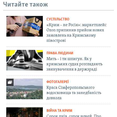
Читайте також
СУСПІЛЬСТВО
«Крим – не Росія»: маркетплейс
Ozon припинив прийом нових
замовлень на Кримському
півострові
ПРАВА ЛЮДИНИ
Мить – і ти шпигун. Як у
кримських судах розглядають
звинувачення в держзраді
ФОТОГАЛЕРЕЇ
Краса Сімферопольського
водосховища та занедбаність
довкола
ВІЙНА ТА КРИМ
Сорок днів, сорок ночей. Про