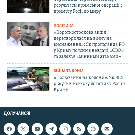
результати кримської операції з
примусу Росії до миру
ПОЛІТИКА
«Короткострокова акція
перетворилася на війну на
виснаження»: Як пропаганда РФ
у Криму пояснює невдачі «СВО»
та залякує «мінними атаками»
ВІЙНА ТА КРИМ
«Полювання на колони». Як ЗСУ
ріжуть військову логістику Росії в
Криму
ДОЛУЧАЙСЯ!