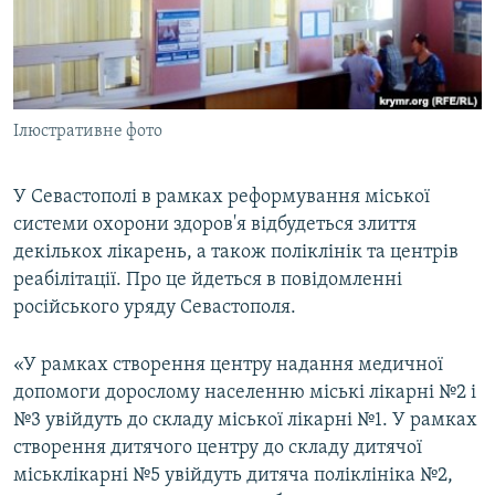
ВІДЕОУРОКИ «ELIFBE»
Русский
СВІДЧЕННЯ ОКУПАЦІЇ
Qırımtatar
УКРАЇНСЬКА ПРОБЛЕМА КРИМУ
Ілюстративне фото
ДОЛУЧАЙСЯ!
ІНФОГРАФІКА
У Севастополі в рамках реформування міської
системи охорони здоров'я відбудеться злиття
Усі сайти RFE/RL
декількох лікарень, а також поліклінік та центрів
реабілітації. Про це йдеться в повідомленні
російського уряду Севастополя.
«У рамках створення центру надання медичної
допомоги дорослому населенню міські лікарні №2 і
№3 увійдуть до складу міської лікарні №1. У рамках
створення дитячого центру до складу дитячої
міськлікарні №5 увійдуть дитяча поліклініка №2,