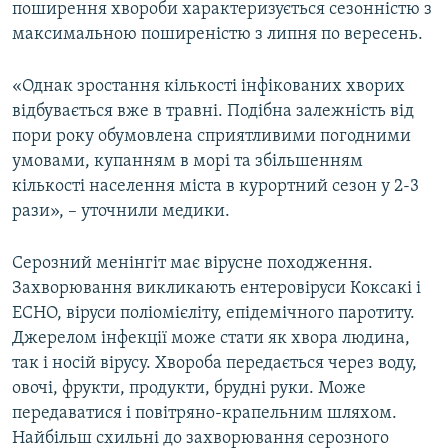
поширення хвороби характеризується сезонністю з
максимальною поширеністю з липня по вересень.
«Однак зростання кількості інфікованих хворих
відбувається вже в травні. Подібна залежність від
пори року обумовлена сприятливими погодними
умовами, купанням в морі та збільшенням
кількості населення міста в курортний сезон у 2-3
рази», – уточнили медики.
Серозний менінгіт має вірусне походження.
Захворювання викликають ентеровіруси Коксакі і
ECHO, віруси поліомієліту, епідемічного паротиту.
Джерелом інфекції може стати як хвора людина,
так і носій вірусу. Хвороба передається через воду,
овочі, фрукти, продукти, брудні руки. Може
передаватися і повітряно-крапельним шляхом.
Найбільш схильні до захворювання серозного