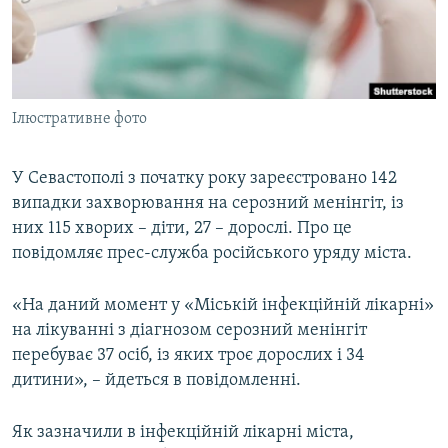
ВІДЕОУРОКИ «ELIFBE»
Русский
СВІДЧЕННЯ ОКУПАЦІЇ
Qırımtatar
УКРАЇНСЬКА ПРОБЛЕМА КРИМУ
Ілюстративне фото
ДОЛУЧАЙСЯ!
ІНФОГРАФІКА
У Севастополі з початку року зареєстровано 142
випадки захворювання на серозний менінгіт, із
Усі сайти RFE/RL
них 115 хворих – діти, 27 – дорослі. Про це
повідомляє прес-служба російського уряду міста.
«На даний момент у «Міській інфекційній лікарні»
на лікуванні з діагнозом серозний менінгіт
перебуває 37 осіб, із яких троє дорослих і 34
дитини», – йдеться в повідомленні.
Як зазначили в інфекційній лікарні міста,