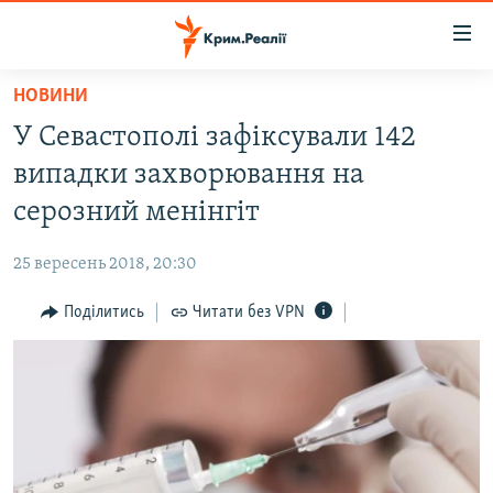
Доступність
посилання
Перейти
НОВИНИ
до
НОВИНИ
У Севастополі зафіксували 142
основного
ВОДА.КРИМ
матеріалу
випадки захворювання на
ВІДЕО ТА ФОТО
Перейти
серозний менінгіт
до
ПОЛІТИКА
основної
25 вересень 2018, 20:30
БЛОГИ
навігації
Перейти
Поділитись
Читати без VPN
ПОГЛЯД
до
ІНТЕРВ'Ю
пошуку
ВСЕ ЗА ДЕНЬ
СПЕЦПРОЕКТИ
ЯК ОБІЙТИ БЛОКУВАННЯ
ДЕПОРТАЦІЯ