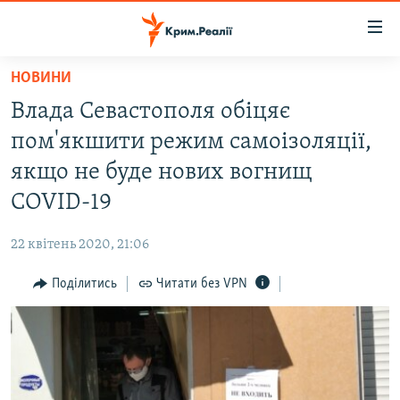
Доступність
посилання
Перейти
НОВИНИ
до
НОВИНИ
Влада Севастополя обіцяє
основного
ВОДА.КРИМ
матеріалу
пом'якшити режим самоізоляції,
ВІДЕО ТА ФОТО
Перейти
якщо не буде нових вогнищ
до
ПОЛІТИКА
COVID-19
основної
БЛОГИ
навігації
22 квітень 2020, 21:06
Перейти
ПОГЛЯД
до
Поділитись
Читати без VPN
ІНТЕРВ'Ю
пошуку
ВСЕ ЗА ДЕНЬ
СПЕЦПРОЕКТИ
ЯК ОБІЙТИ БЛОКУВАННЯ
ДЕПОРТАЦІЯ