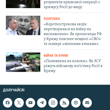
результати кримської операції з
примусу Росії до миру
ПОЛІТИКА
«Короткострокова акція
перетворилася на війну на
виснаження»: Як пропаганда РФ
у Криму пояснює невдачі «СВО»
та залякує «мінними атаками»
ВІЙНА ТА КРИМ
«Полювання на колони». Як ЗСУ
ріжуть військову логістику Росії в
Криму
ДОЛУЧАЙСЯ!