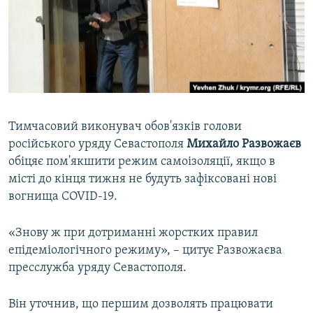
ВІДЕОУРОКИ «ELIFBE»
Русский
СВІДЧЕННЯ ОКУПАЦІЇ
Qırımtatar
УКРАЇНСЬКА ПРОБЛЕМА КРИМУ
ДОЛУЧАЙСЯ!
ІНФОГРАФІКА
Тимчасовий виконувач обов'язків голови
російського уряду Севастополя
Михайло Развожаєв
Усі сайти RFE/RL
обіцяє пом'якшити режим самоізоляції, якщо в
місті до кінця тижня не будуть зафіксовані нові
вогнища COVID-19.
«Знову ж при дотриманні жорстких правил
епідеміологічного режиму», – цитує Развожаєва
пресслужба уряду Севастополя.
Він уточнив, що першим дозволять працювати