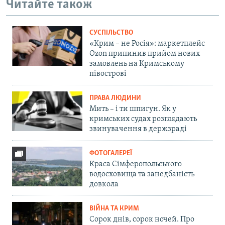
Читайте також
СУСПІЛЬСТВО
«Крим – не Росія»: маркетплейс
Ozon припинив прийом нових
замовлень на Кримському
півострові
ПРАВА ЛЮДИНИ
Мить – і ти шпигун. Як у
кримських судах розглядають
звинувачення в держзраді
ФОТОГАЛЕРЕЇ
Краса Сімферопольського
водосховища та занедбаність
довкола
ВІЙНА ТА КРИМ
Сорок днів, сорок ночей. Про