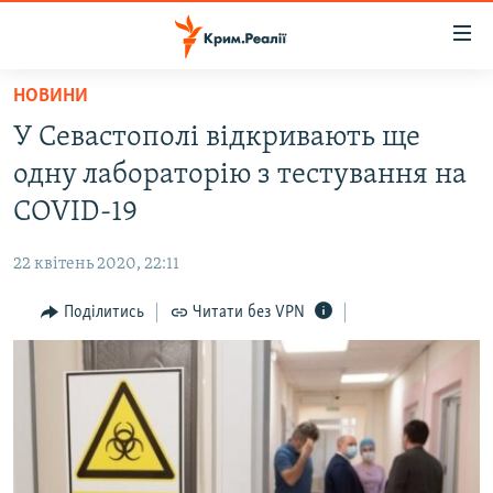
Доступність
посилання
Перейти
НОВИНИ
до
НОВИНИ
У Севастополі відкривають ще
основного
ВОДА.КРИМ
матеріалу
одну лабораторію з тестування на
ВІДЕО ТА ФОТО
Перейти
COVID-19
до
ПОЛІТИКА
основної
22 квітень 2020, 22:11
БЛОГИ
навігації
Перейти
Поділитись
Читати без VPN
ПОГЛЯД
до
ІНТЕРВ'Ю
пошуку
ВСЕ ЗА ДЕНЬ
СПЕЦПРОЕКТИ
ЯК ОБІЙТИ БЛОКУВАННЯ
ДЕПОРТАЦІЯ