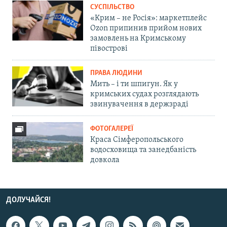
СУСПІЛЬСТВО
«Крим – не Росія»: маркетплейс
Ozon припинив прийом нових
замовлень на Кримському
півострові
ПРАВА ЛЮДИНИ
Мить – і ти шпигун. Як у
кримських судах розглядають
звинувачення в держзраді
ФОТОГАЛЕРЕЇ
Краса Сімферопольського
водосховища та занедбаність
довкола
ДОЛУЧАЙСЯ!