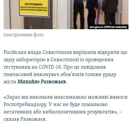
ВІДЕОУРОКИ «ELIFBE»
Русский
СВІДЧЕННЯ ОКУПАЦІЇ
Qırımtatar
УКРАЇНСЬКА ПРОБЛЕМА КРИМУ
Ілюстративне фото
ДОЛУЧАЙСЯ!
ІНФОГРАФІКА
Російська влада Севастополя вирішила відкрити ще
одну лабораторію в Севастополі із проведення
Усі сайти RFE/RL
тестування на COVID-19. Про це повідомив
тимчасовий виконувач обов'язків голови уряду
міста
Михайло Развожаєв
.
«Зараз ми виконали максимально можливі вимоги
Роспотребнадзору. У нас не буде помилково
негативних або хибнопозитивних результатів», –
сказав Развожаєв.