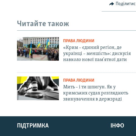
Поділитис
Читайте також
ПРАВА ЛЮДИНИ
«Крим – єдиний регіон, де
українці – меншість»: дискусія
навколо нової пам'ятної дати
ПРАВА ЛЮДИНИ
Мить – і ти шпигун. Як у
кримських судах розглядають
звинувачення в держзраді
Русский
ПІДТРИМКА
ІНФО
Qırımtatar