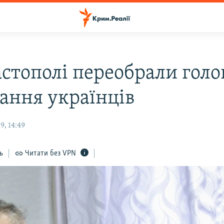
астополі переобрали голо
нання українців
9, 14:49
ь
Читати без VPN