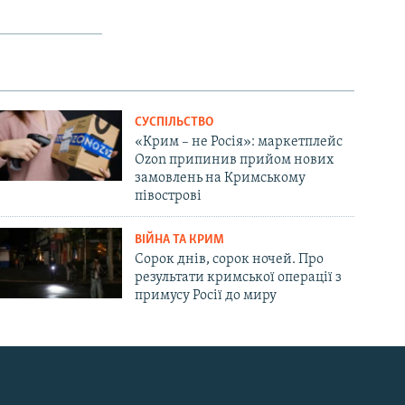
СУСПІЛЬСТВО
«Крим – не Росія»: маркетплейс
Ozon припинив прийом нових
замовлень на Кримському
півострові
ВІЙНА ТА КРИМ
Сорок днів, сорок ночей. Про
результати кримської операції з
примусу Росії до миру