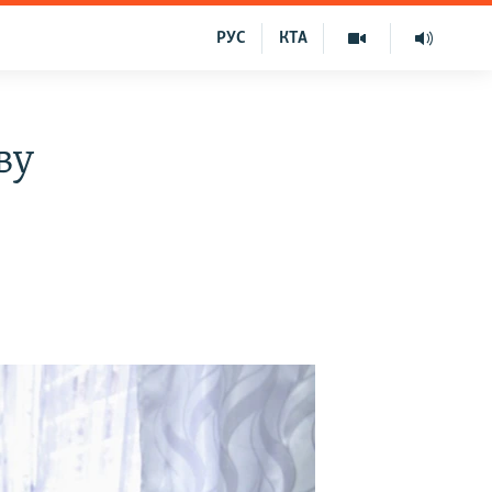
РУС
КТА
ву