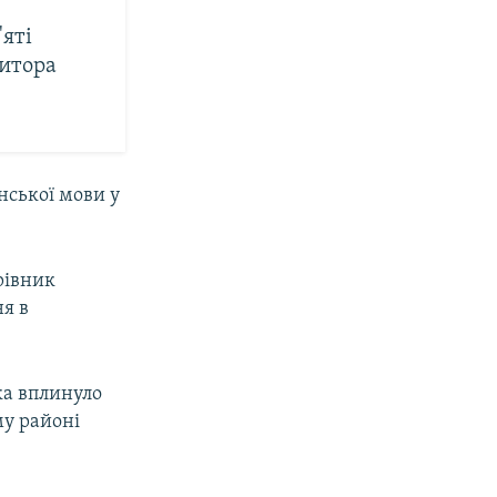
'яті
зитора
нської мови у
рівник
ня в
ука вплинуло
му районі