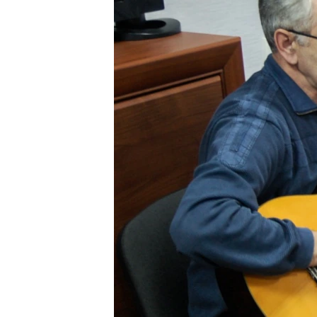
ВІДЕОУРОКИ «ELIFBE»
СВІДЧЕННЯ ОКУПАЦІЇ
УКРАЇНСЬКА ПРОБЛЕМА КРИМУ
ІНФОГРАФІКА