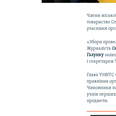
Члени міської
товариство Се
учасники орг
«Збори прове
Журналіста
О
Галунку
залиш
і секретарем
Глава УНКТС О
правління орг
Чиновники пов
учнів перших 
предмети.