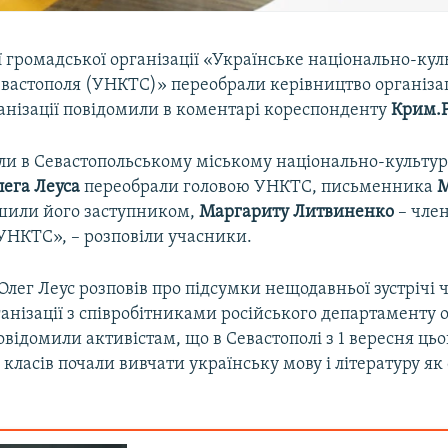
 громадської організації «Українське національно-ку
вастополя (УНКТС)» переобрали керівництво організац
анізації повідомили в коментарі кореспонденту
Крим.Р
ли в Севастопольському міському національно-культур
лега Леуса
переобрали головою УНКТС, письменника
М
или його заступником,
Маргариту Литвиненко
– чле
 УНКТС», – розповіли учасники.
лег Леус розповів про підсумки нещодавньої зустрічі 
анізації з співробітниками російського департаменту о
ідомили активістам, що в Севастополі з 1 вересня цьо
класів почали вивчати українську мову і літературу як