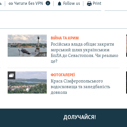
ь
Читати без VPN
Follow us
Print
ВІЙНА ТА КРИМ
Російська влада обіцяє закрити
морський шлях українським
БпЛА до Севастополя. Чи реально
це?
ФОТОГАЛЕРЕЇ
Краса Сімферопольського
водосховища та занедбаність
довкола
ДОЛУЧАЙСЯ!