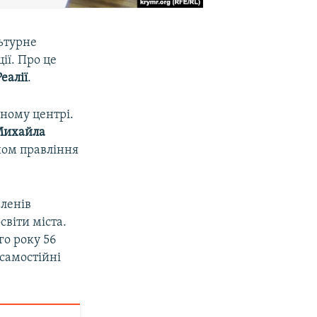
льтурне
ії. Про це
еалії
.
ному центрі.
ихайла
ном правління
членів
світи міста.
го року 56
 самостійні