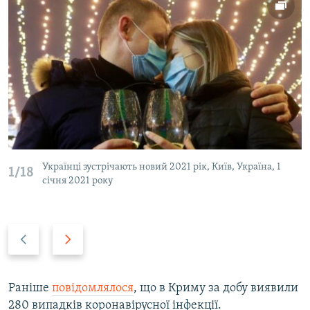
Українці зустрічають новий 2021 рік, Київ, Україна, 1
1/18
січня 2021 року
P
N
r
e
e
x
v
t
Раніше
повідомлялося
, що в Криму за добу виявили
i
s
280 випадків коронавірусної інфекції.