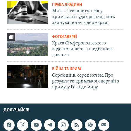
ПРАВА ЛЮДИНИ
Мить – і ти шпигун. Як у
кримських судах розглядають
звинувачення в держзраді
ФОТОГАЛЕРЕЇ
Краса Сімферопольського
водосховища та занедбаність
довкола
ВІЙНА ТА КРИМ
Сорок днів, сорок ночей. Про
результати кримської операції з
примусу Росії до миру
ДОЛУЧАЙСЯ!