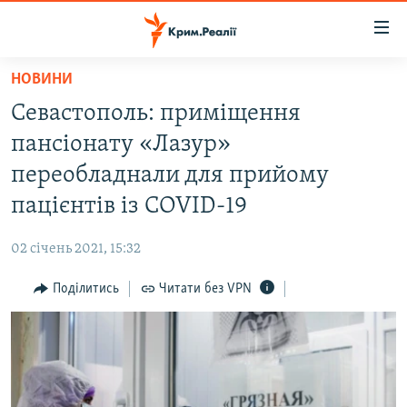
Доступність
посилання
Перейти
НОВИНИ
до
НОВИНИ
Севастополь: приміщення
основного
ВОДА.КРИМ
матеріалу
пансіонату «Лазур»
ВІДЕО ТА ФОТО
Перейти
переобладнали для прийому
до
ПОЛІТИКА
пацієнтів із COVID-19
основної
БЛОГИ
навігації
02 січень 2021, 15:32
Перейти
ПОГЛЯД
до
Поділитись
Читати без VPN
ІНТЕРВ'Ю
пошуку
ВСЕ ЗА ДЕНЬ
СПЕЦПРОЕКТИ
ЯК ОБІЙТИ БЛОКУВАННЯ
ДЕПОРТАЦІЯ