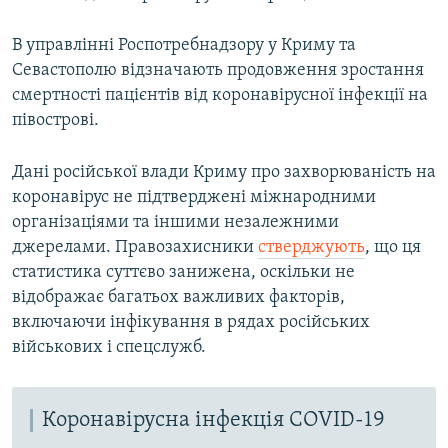
o
l
u
i
В управлінні Роспотребнадзору у Криму та
s
d
Севастополю відзначають продовження зростання
s
e
смертності пацієнтів від коронавірусної інфекції на
l
півострові.
i
d
Дані російської влади Криму про захворюваність на
e
коронавірус не підтверджені міжнародними
організаціями та іншими незалежними
джерелами. Правозахисники
стверджують
, що ця
статистика суттєво занижена, оскільки не
відображає багатьох важливих факторів,
включаючи інфікування в рядах російських
військових і спецслужб.
Коронавірусна інфекція COVID-19