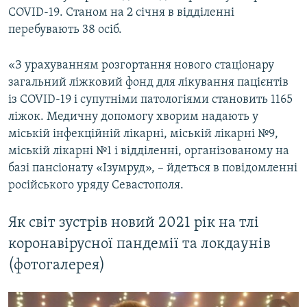
COVID-19. Станом на 2 січня в відділенні
перебувають 38 осіб.
«З урахуванням розгортання нового стаціонару
загальний ліжковий фонд для лікування пацієнтів
із COVID-19 і супутніми патологіями становить 1165
ліжок. Медичну допомогу хворим надають у
міській інфекційній лікарні, міській лікарні №9,
міській лікарні №1 і відділенні, організованому на
базі пансіонату «Ізумруд», – йдеться в повідомленні
російського уряду Севастополя.
Як світ зустрів новий 2021 рік на тлі
коронавірусної пандемії та локдаунів
(фотогалерея)