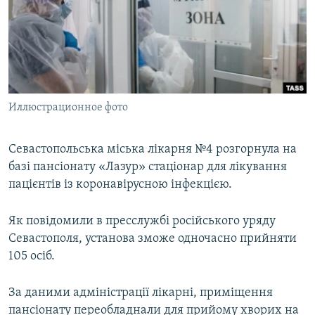
ВІДЕОУРОКИ «ELIFBE»
Русский
СВІДЧЕННЯ ОКУПАЦІЇ
Qırımtatar
УКРАЇНСЬКА ПРОБЛЕМА КРИМУ
ДОЛУЧАЙСЯ!
ІНФОГРАФІКА
Иллюстрационное фото
Севастопольська міська лікарня №4 розгорнула на
Усі сайти RFE/RL
базі пансіонату «Лазур» стаціонар для лікування
пацієнтів із коронавірусною інфекцією.
Як повідомили в пресслужбі російського уряду
Севастополя, установа зможе одночасно прийняти
105 осіб.
За даними адміністрації лікарні, приміщення
пансіонату переобладнали для прийому хворих на