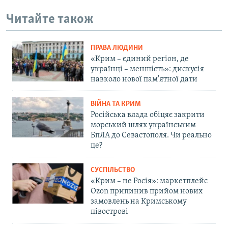
Читайте також
ПРАВА ЛЮДИНИ
«Крим – єдиний регіон, де
українці – меншість»: дискусія
навколо нової пам'ятної дати
ВІЙНА ТА КРИМ
Російська влада обіцяє закрити
морський шлях українським
БпЛА до Севастополя. Чи реально
це?
СУСПІЛЬСТВО
«Крим – не Росія»: маркетплейс
Ozon припинив прийом нових
замовлень на Кримському
півострові