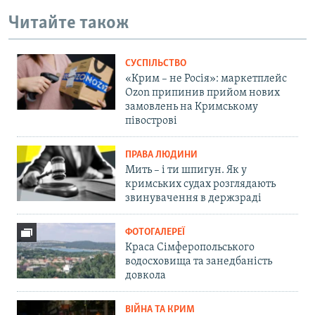
Читайте також
СУСПІЛЬСТВО
«Крим – не Росія»: маркетплейс
Ozon припинив прийом нових
замовлень на Кримському
півострові
ПРАВА ЛЮДИНИ
Мить – і ти шпигун. Як у
кримських судах розглядають
звинувачення в держзраді
ФОТОГАЛЕРЕЇ
Краса Сімферопольського
водосховища та занедбаність
довкола
ВІЙНА ТА КРИМ