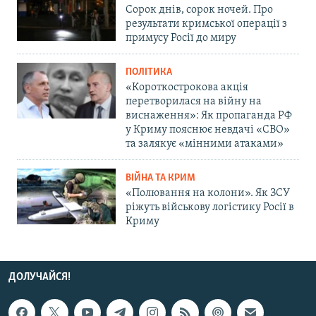
Сорок днів, сорок ночей. Про
результати кримської операції з
примусу Росії до миру
ПОЛІТИКА
«Короткострокова акція
перетворилася на війну на
виснаження»: Як пропаганда РФ
у Криму пояснює невдачі «СВО»
та залякує «мінними атаками»
ВІЙНА ТА КРИМ
«Полювання на колони». Як ЗСУ
ріжуть військову логістику Росії в
Криму
ДОЛУЧАЙСЯ!