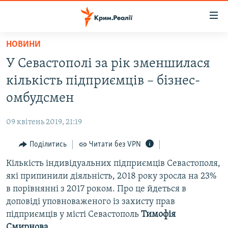
Доступність
посилання
Перейти
НОВИНИ
до
НОВИНИ
У Севастополі за рік зменшилася
основного
ВОДА.КРИМ
матеріалу
кількість підприємців – бізнес-
ВІДЕО ТА ФОТО
Перейти
омбудсмен
до
ПОЛІТИКА
основної
09 квітень 2019, 21:19
БЛОГИ
навігації
Перейти
Поділитись
Читати без VPN
ПОГЛЯД
до
Кількість індивідуальних підприємців Севастополя,
ІНТЕРВ'Ю
пошуку
які припинили діяльність, 2018 року зросла на 23%
ВСЕ ЗА ДЕНЬ
в порівнянні з 2017 роком. Про це йдеться в
СПЕЦПРОЕКТИ
доповіді уповноваженого із захисту прав
підприємців у місті Севастополь
Тимофія
ЯК ОБІЙТИ БЛОКУВАННЯ
ДЕПОРТАЦІЯ
Смирнова
.