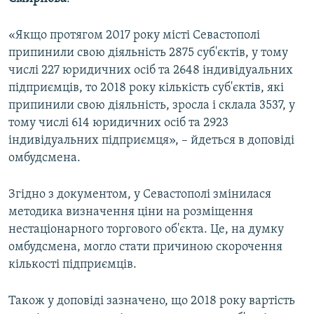
ВІДЕОУРОКИ «ELIFBE»
Русский
«Якщо протягом 2017 року місті Севастополі
СВІДЧЕННЯ ОКУПАЦІЇ
Qırımtatar
припинили свою діяльність 2875 суб'єктів, у тому
УКРАЇНСЬКА ПРОБЛЕМА КРИМУ
числі 227 юридичних осіб та 2648 індивідуальних
підприємців, то 2018 року кількість суб'єктів, які
ДОЛУЧАЙСЯ!
ІНФОГРАФІКА
припинили свою діяльність, зросла і склала 3537, у
тому числі 614 юридичних осіб та 2923
індивідуальних підприємця», – йдеться в доповіді
Усі сайти RFE/RL
омбудсмена.
Згідно з документом, у Севастополі змінилася
методика визначення ціни на розміщення
нестаціонарного торгового об'єкта. Це, на думку
омбудсмена, могло стати причиною скорочення
кількості підприємців.
Також у доповіді зазначено, що 2018 року вартість