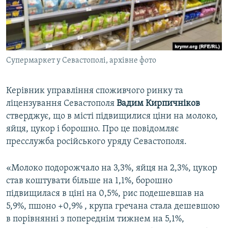
ВІДЕОУРОКИ «ELIFBE»
Русский
СВІДЧЕННЯ ОКУПАЦІЇ
Qırımtatar
УКРАЇНСЬКА ПРОБЛЕМА КРИМУ
Супермаркет у Севастополі, архівне фото
ДОЛУЧАЙСЯ!
ІНФОГРАФІКА
Керівник управління споживчого ринку та
ліцензування Севастополя
Вадим Кирпичніков
Усі сайти RFE/RL
стверджує, що в місті підвищилися ціни на молоко,
яйця, цукор і борошно. Про це повідомляє
пресслужба російського уряду Севастополя.
«Молоко подорожчало на 3,3%, яйця на 2,3%, цукор
став коштувати більше на 1,1%, борошно
підвищилася в ціні на 0,5%, рис подешевшав на
5,9%, пшоно +0,9% , крупа гречана стала дешевшою
в порівнянні з попереднім тижнем на 5,1%,