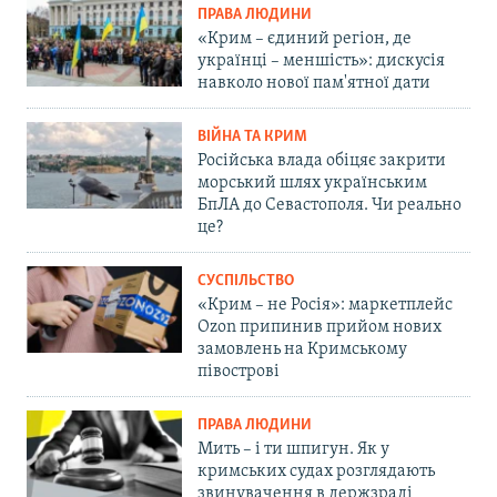
ПРАВА ЛЮДИНИ
«Крим – єдиний регіон, де
українці – меншість»: дискусія
навколо нової пам'ятної дати
ВІЙНА ТА КРИМ
Російська влада обіцяє закрити
морський шлях українським
БпЛА до Севастополя. Чи реально
це?
СУСПІЛЬСТВО
«Крим – не Росія»: маркетплейс
Ozon припинив прийом нових
замовлень на Кримському
півострові
ПРАВА ЛЮДИНИ
Мить – і ти шпигун. Як у
кримських судах розглядають
звинувачення в держзраді