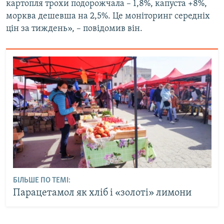
картопля трохи подорожчала – 1,8%, капуста +8%,
морква дешевша на 2,5%. Це моніторинг середніх
цін за тиждень», – повідомив він.
БІЛЬШЕ ПО ТЕМІ:
Парацетамол як хліб і «золоті» лимони