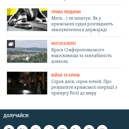
ПРАВА ЛЮДИНИ
Мить – і ти шпигун. Як у
кримських судах розглядають
звинувачення в держзраді
ФОТОГАЛЕРЕЇ
Краса Сімферопольського
водосховища та занедбаність
довкола
ВІЙНА ТА КРИМ
Сорок днів, сорок ночей. Про
результати кримської операції з
примусу Росії до миру
ДОЛУЧАЙСЯ!