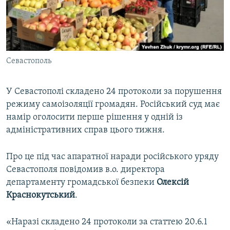
ВІДЕОУРОКИ «ELIFBE»
Русский
СВІДЧЕННЯ ОКУПАЦІЇ
Qırımtatar
УКРАЇНСЬКА ПРОБЛЕМА КРИМУ
Севастополь
ДОЛУЧАЙСЯ!
ІНФОГРАФІКА
У Севастополі складено 24 протоколи за порушення
режиму самоізоляції громадян. Російський суд має
Усі сайти RFE/RL
намір оголосити перше рішення у одній із
адміністративних справ цього тижня.
Про це під час апаратної наради російського уряду
Севастополя повідомив в.о. директора
департаменту громадської безпеки
Олексій
Краснокутський
.
«Наразі складено 24 протоколи за статтею 20.6.1