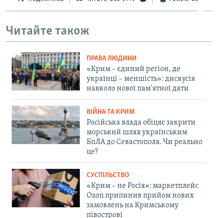
Читайте також
ПРАВА ЛЮДИНИ
«Крим – єдиний регіон, де
українці – меншість»: дискусія
навколо нової пам'ятної дати
ВІЙНА ТА КРИМ
Російська влада обіцяє закрити
морський шлях українським
БпЛА до Севастополя. Чи реально
це?
СУСПІЛЬСТВО
«Крим – не Росія»: маркетплейс
Ozon припинив прийом нових
замовлень на Кримському
півострові