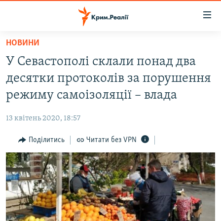
Доступність
посилання
Перейти
НОВИНИ
до
НОВИНИ
У Севастополі склали понад два
основного
ВОДА.КРИМ
матеріалу
десятки протоколів за порушення
ВІДЕО ТА ФОТО
Перейти
режиму самоізоляції – влада
до
ПОЛІТИКА
основної
13 квітень 2020, 18:57
БЛОГИ
навігації
Перейти
Поділитись
Читати без VPN
ПОГЛЯД
до
ІНТЕРВ'Ю
пошуку
ВСЕ ЗА ДЕНЬ
СПЕЦПРОЕКТИ
ЯК ОБІЙТИ БЛОКУВАННЯ
ДЕПОРТАЦІЯ