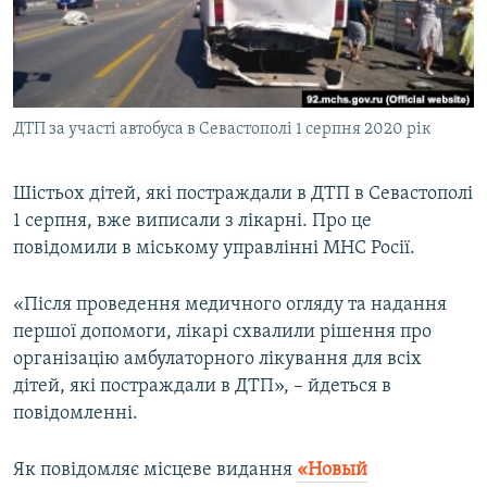
ВІДЕОУРОКИ «ELIFBE»
Русский
СВІДЧЕННЯ ОКУПАЦІЇ
Qırımtatar
УКРАЇНСЬКА ПРОБЛЕМА КРИМУ
ДТП за участі автобуса в Севастополі 1 серпня 2020 рік
ДОЛУЧАЙСЯ!
ІНФОГРАФІКА
Шістьох дітей, які постраждали в ДТП в Севастополі
1 серпня, вже виписали з лікарні. Про це
Усі сайти RFE/RL
повідомили в міському управлінні МНС Росії.
«Після проведення медичного огляду та надання
першої допомоги, лікарі схвалили рішення про
організацію амбулаторного лікування для всіх
дітей, які постраждали в ДТП», – йдеться в
повідомленні.
Як повідомляє місцеве видання
«Новый