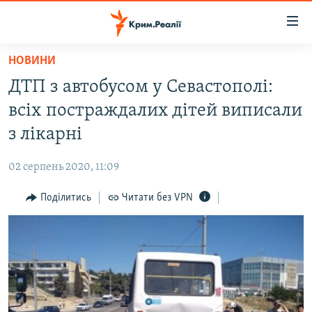
Доступність
посилання
Перейти
НОВИНИ
до
НОВИНИ
ДТП з автобусом у Севастополі:
основного
ВОДА.КРИМ
матеріалу
всіх постраждалих дітей виписали
ВІДЕО ТА ФОТО
Перейти
з лікарні
до
ПОЛІТИКА
основної
02 серпень 2020, 11:09
БЛОГИ
навігації
Перейти
Поділитись
Читати без VPN
ПОГЛЯД
до
ІНТЕРВ'Ю
пошуку
ВСЕ ЗА ДЕНЬ
СПЕЦПРОЕКТИ
ЯК ОБІЙТИ БЛОКУВАННЯ
ДЕПОРТАЦІЯ