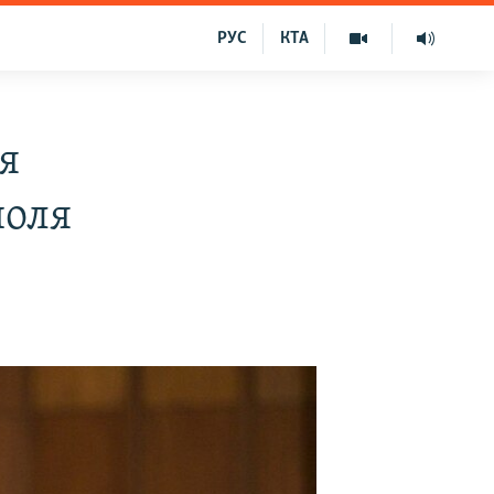
РУС
КТА
я
поля