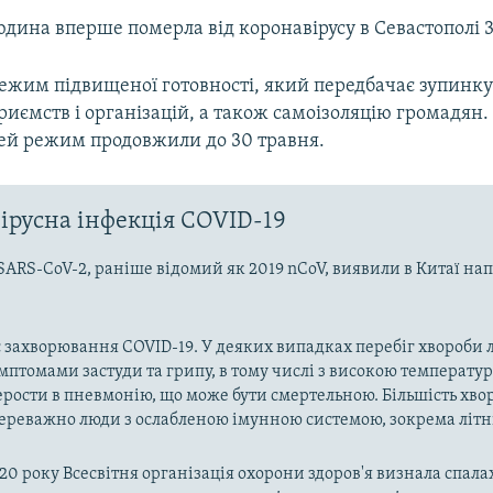
дина вперше померла від коронавірусу в Севастополі 3
ежим підвищеної готовності, який передбачає зупинку
риємств і організацій, а також самоізоляцію громадян.
цей режим продовжили до 30 травня.
ірусна інфекція COVID-19
SARS-CoV-2, раніше відомий як 2019 nCoV, виявили в Китаї на
 захворювання COVID-19. У деяких випадках перебіг хвороби л
имптомами застуди та грипу, в тому числі з високою температу
рости в пневмонію, що може бути смертельною. Більшість хво
реважно люди з ослабленою імунною системою, зокрема літн
020 року Всесвітня організація охорони здоров'я визнала спала