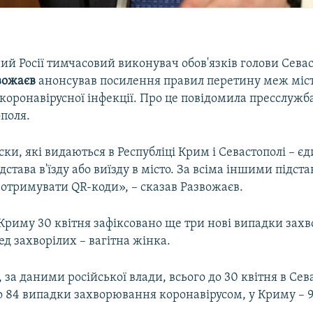
й Росії тимчасовий виконувач обов'язків голови Сева
вожаєв
анонсував посилення правил перетину меж міста
оронавірусної інфекції. Про це повідомила пресслужба
поля.
ски, які видаються в Республіці Крим і Севастополі – є
дстава в'їзду або виїзду в місто. За всіма іншими підст
 отримувати QR-коди», – сказав Развожаєв.
 Криму 30 квітня зафіксовано ще три нові випадки за
ед захворілих – вагітна жінка.
за даними російської влади, всього до 30 квітня в Сев
о 84 випадки захворювання коронавірусом, у Криму – 9