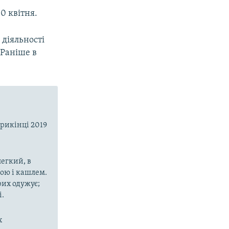
0 квітня.
 діяльності
 Раніше в
прикінці 2019
егкий, в
рою і кашлем.
рих одужує;
і.
х