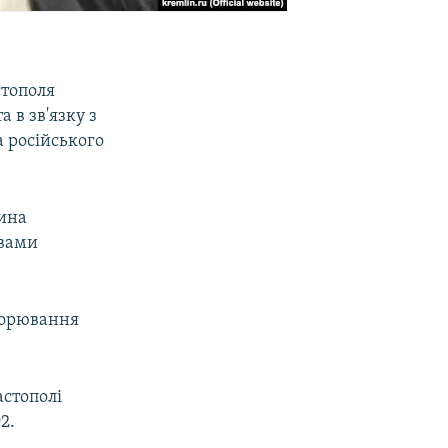
стополя
 в зв'язку з
 російського
дина
авами
хворювання
астополі
2.