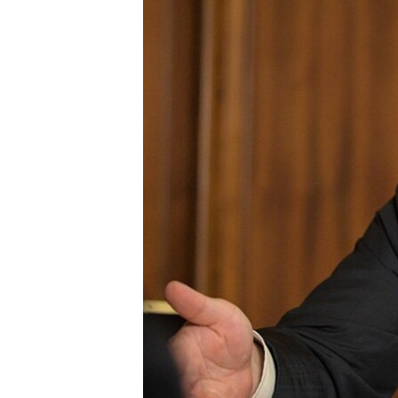
ВІДЕОУРОКИ «ELIFBE»
СВІДЧЕННЯ ОКУПАЦІЇ
УКРАЇНСЬКА ПРОБЛЕМА КРИМУ
ІНФОГРАФІКА