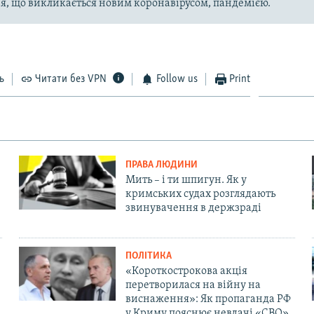
, що викликається новим коронавірусом, пандемією.
ь
Читати без VPN
Follow us
Print
ПРАВА ЛЮДИНИ
Мить – і ти шпигун. Як у
кримських судах розглядають
звинувачення в держзраді
ПОЛІТИКА
«Короткострокова акція
перетворилася на війну на
виснаження»: Як пропаганда РФ
у Криму пояснює невдачі «СВО»