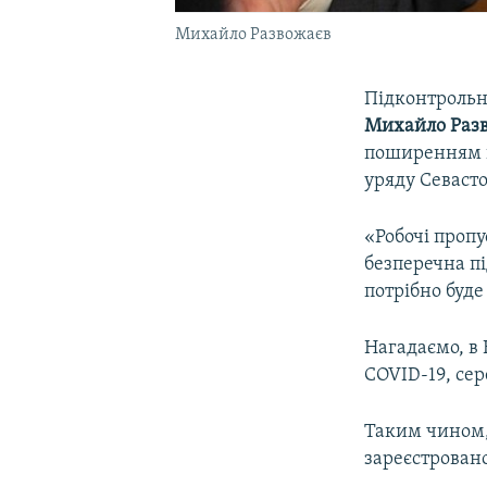
Михайло Развожаєв
Підконтрольни
Михайло Раз
поширенням к
уряду Севасто
«Робочі пропу
безперечна пі
потрібно буде
Нагадаємо, в
COVID-19, сер
Таким чином, 
зареєстрован