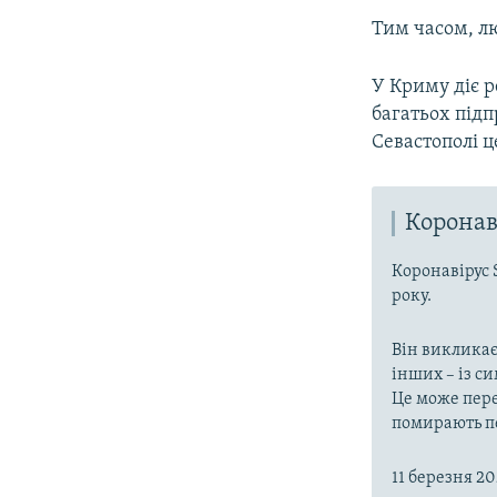
Тим часом, лю
У Криму діє р
багатьох підп
Севастополі 
Коронав
Коронавірус 
року.
Він викликає
інших – із с
Це може пере
помирають пе
11 березня 2