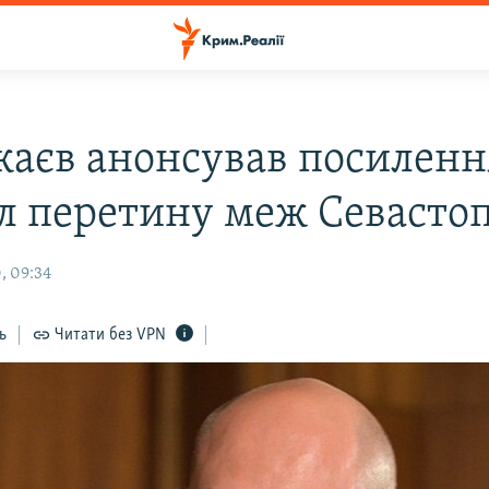
жаєв анонсував посиленн
л перетину меж Севасто
, 09:34
ь
Читати без VPN