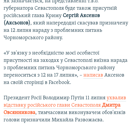
Як зазначається, на представленні т.в.о.
губернатора Севастополя буде також присутній
російський глава Криму
Сергій
Аксенов
(Аксьонов)
, який напередодні скасував призначену
на 12 липня нараду з проблемних питань
Чорноморського району.
«У зв'язку з необхідністю моєї особистої
присутності на заходах у Севастополі виїзна нарада
з проблемних питань Чорноморського району
переноситься з 12 на 17 липня», –
написав
Аксенов
на своїй сторінці в Facebook.
Президент Росії Володимир Путін 11 липня
ухвалив
відставку російського глави Севастополя
Дмитра
Овсянникова
, тимчасовим виконувачем обов'язків
голови призначили Михайла Развожаєва.