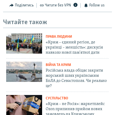
Поділитись
Читати без VPN
Follow us
Читайте також
ПРАВА ЛЮДИНИ
«Крим – єдиний регіон, де
українці – меншість»: дискусія
навколо нової пам'ятної дати
ВІЙНА ТА КРИМ
Російська влада обіцяє закрити
морський шлях українським
БпЛА до Севастополя. Чи реально
це?
СУСПІЛЬСТВО
«Крим – не Росія»: маркетплейс
Ozon припинив прийом нових
замовлень на Кримському