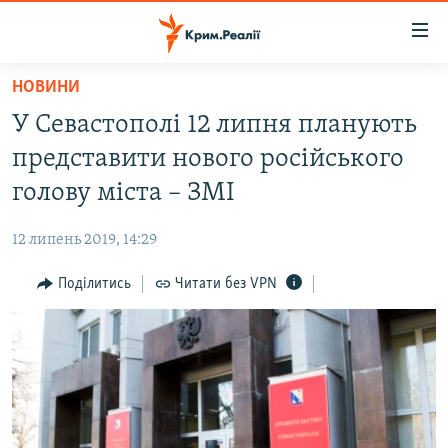
Доступність
посилання
Перейти
НОВИНИ
до
НОВИНИ
У Севастополі 12 липня планують
основного
ВОДА.КРИМ
матеріалу
представити нового російського
ВІДЕО ТА ФОТО
Перейти
голову міста – ЗМІ
до
ПОЛІТИКА
основної
12 липень 2019, 14:29
БЛОГИ
навігації
Перейти
Поділитись
Читати без VPN
ПОГЛЯД
до
ІНТЕРВ'Ю
пошуку
ВСЕ ЗА ДЕНЬ
СПЕЦПРОЕКТИ
ЯК ОБІЙТИ БЛОКУВАННЯ
ДЕПОРТАЦІЯ