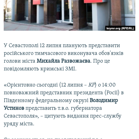
ВІДЕОУРОКИ «ELIFBE»
Русский
СВІДЧЕННЯ ОКУПАЦІЇ
Qırımtatar
УКРАЇНСЬКА ПРОБЛЕМА КРИМУ
ДОЛУЧАЙСЯ!
ІНФОГРАФІКА
У Севастополі 12 липня планують представити
російського тимчасового виконувача обов'язків
голови міста
Михайла
Развожаєва
. Про це
Усі сайти RFE/RL
повідомляють кримські ЗМІ.
«Орієнтовно сьогодні (12 липня –
КР
) о 14:00
повноважний представник президента (Росії) в
Південному федеральному окрузі
Володимир
Устинов
представить т.в.о. губернатора
Севастополя», – цитують видання прес-службу
уряду міста.