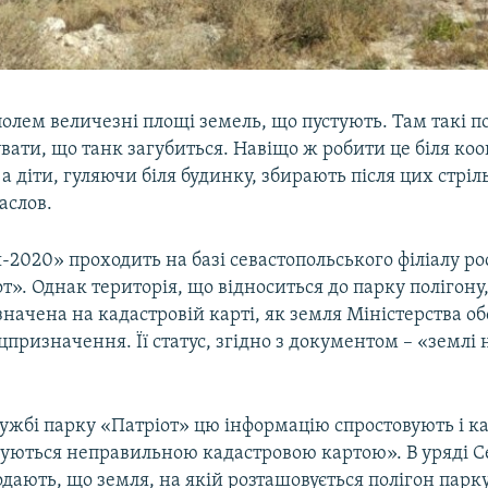
олем величезні площі земель, що пустують. Там такі п
ати, що танк загубиться. Навіщо ж робити це біля коо
а діти, гуляючи біля будинку, збирають після цих стріль
аслов.
2020» проходить на базі севастопольського філіалу ро
т». Однак територія, що відноситься до парку полігон
значена на кадастровій карті, як земля Міністерства об
цпризначення. Її статус, згідно з документом – «землі
лужбі парку «Патріот» цю інформацію спростовують і к
уються неправильною кадастровою картою». В уряді Се
одають, що земля, на якій розташовується полігон парк