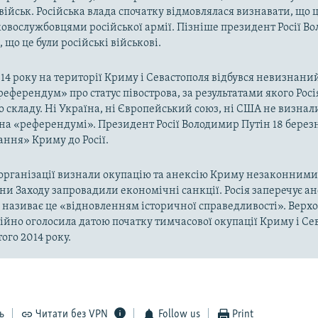
військ. Російська влада спочатку відмовлялася визнавати, що ц
ковослужбовцями російської армії. Пізніше президент Росії В
 що це були російські військові.
014 року на території Криму і Севастополя відбувся невизнани
«референдум» про статус півострова, за результатами якого Рос
о складу. Ні Україна, ні Європейський союз, ні США не визнал
на «референдумі». Президент Росії Володимир Путін 18 берез
ння» Криму до Росії.
рганізації визнали окупацію та анексію Криму незаконними 
аїни Заходу запровадили економічні санкції. Росія заперечує а
а називає це «відновленням історичної справедливості». Верх
ійно оголосила датою початку тимчасової окупації Криму і Се
ого 2014 року.
ь
Читати без VPN
Follow us
Print