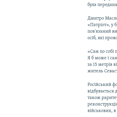
була передана
Дмитро Масло
«Патріот», у 
пов'язаний в
осіб, які про
«Сам по собі 
Я б може і са
за 15 метрів в
житель Севас
Російський фо
відбувається 
також раритет
реконструкція
військових, в