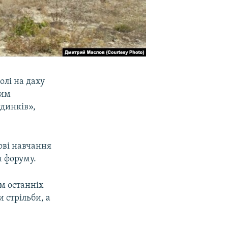
олі на даху
вим
удинків»,
ові навчання
я форуму.
ом останніх
и стрільби, а