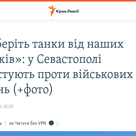
еріть танки від наших
ів»: у Севастополі
стують проти військових
нь (+фото)
, 15:13
ь
Читати без VPN