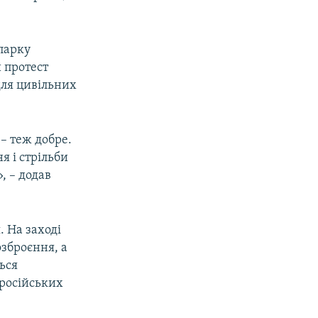
парку
й протест
для цивільних
 – теж добре.
я і стрільби
», – додав
. На заході
озброєння, а
ься
 російських