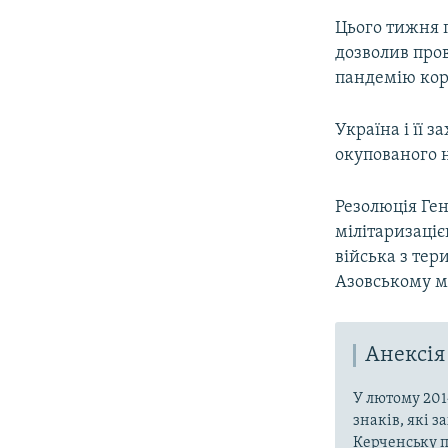
Цього тижня 
дозволив про
пандемію кор
Україна і її 
окупованого 
Резолюція Ген
мілітаризаціє
війська з тер
Азовському м
Анексія
У лютому 201
знаків, які 
Керченську п