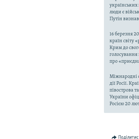
українських 
люди є війсь
Путін визнав,
16 березня 2
країн світу 
Крим до свог
голосування 
про «приєдна
Міжнародні о
дії Росії. Кр
півострова т
України офіц
Росією 20 лют
Поділитис