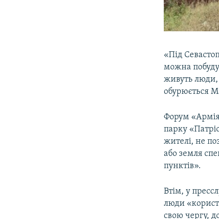
«Під Севастоп
можна побудув
живуть люди, 
обурюється М
Форум «Армія-
парку «Патріо
жителі, не по
або земля спе
пунктів».
Втім, у пресс
люди «корист
свою чергу, д