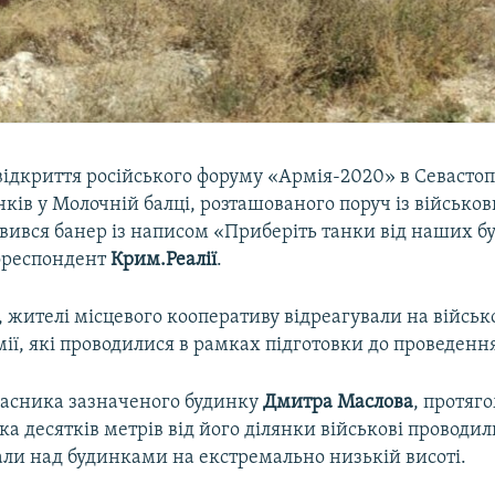
ідкриття російського форуму «Армія-2020» в Севастоп
нків у Молочній балці, розташованого поруч із військо
явився банер із написом «Приберіть танки від наших б
ореспондент
Крим.Реалії
.
 жителі місцевого кооперативу відреагували на військ
мії, які проводилися в рамках підготовки до проведенн
ласника зазначеного будинку
Дмитра Маслова
, протяг
ька десятків метрів від його ділянки військові проводил
али над будинками на екстремально низькій висоті.