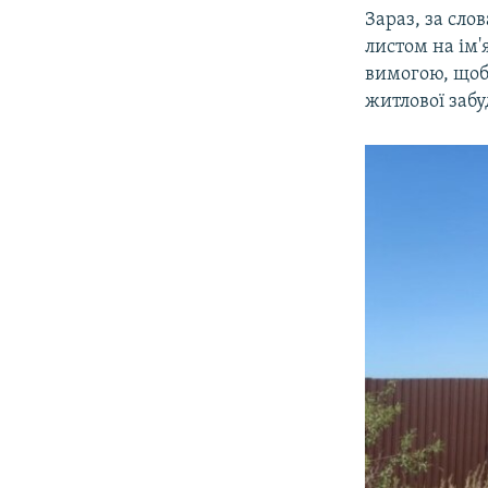
Зараз, за сло
листом на ім'
вимогою, щоб 
житлової забу