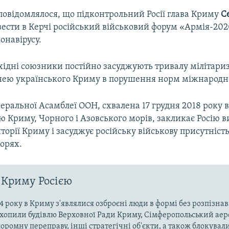
повідомлялося, що підконтрольний Росії глава Криму
С
вести в Керчі російський військовий форум «Армія-202
онавірусу.
західні союзники постійно засуджують тривалу мілітари
нею українського Криму в порушення норм міжнародно
еральної Асамблеї ООН, схвалена 17 грудня 2018 року в 
ю Криму, Чорного і Азовського морів, закликає Росію в
иторії Криму і засуджує російську військову присутніст
орях.
 Криму Росією
4 року в Криму з'являлися озброєні люди в формі без розпізна
захопили будівлю Верховної Ради Криму, Сімферопольський аер
оромну переправу, інші стратегічні об'єкти, а також блокували