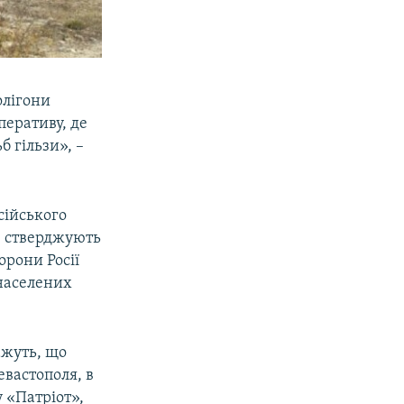
олігони
перативу, де
б гільзи», –
сійського
у, стверджують
орони Росії
 населених
ажуть, що
вастополя, в
у «Патріот»,