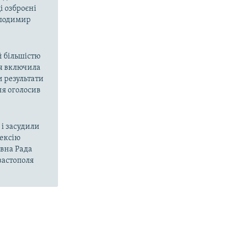
і озброєні
олодимир
й більшістю
ія включила
и результати
ня оголосив
і засудили
нексію
овна Рада
вастополя