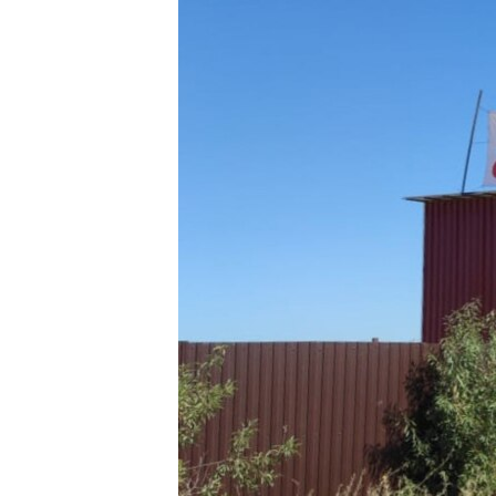
ВІДЕОУРОКИ «ELIFBE»
СВІДЧЕННЯ ОКУПАЦІЇ
УКРАЇНСЬКА ПРОБЛЕМА КРИМУ
ІНФОГРАФІКА