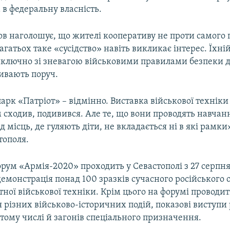
 в федеральну власність.
в наголошує, що жителі кооперативу не проти самого 
багатьох таке «сусідство» навіть викликає інтерес. Їхні
иключно зі зневагою військовими правилами безпеки 
живають поруч.
парк «Патріот» – відмінно. Виставка військової техніки
м сходив, подивився. Але те, що вони проводять навчанн
ід місць, де гуляють діти, не вкладається ні в які рамки
тополя.
рум «Армія-2020» проходить у Севастополі з 27 серпня
демонстрація понад 100 зразків сучасного російського 
ної військової техніки. Крім цього на форумі проводит
 різних військово-історичних подій, показові виступи
 тому числі й загонів спеціального призначення.