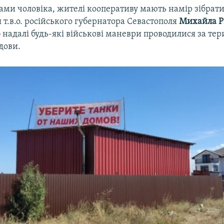
вами чоловіка, жителі кооперативу мають намір зібрати
я т.в.о. російського губернатора Севастополя
Михайла Р
надалі будь-які військові маневри проводилися за тер
дови.