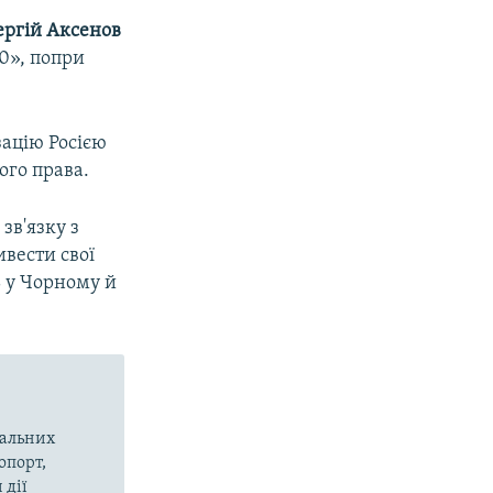
ергій Аксенов
0», попри
зацію Росією
го права.
зв'язку з
ивести свої
ь у Чорному й
вальних
опорт,
 дії