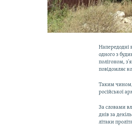
Напередодні в
одного з буди
полігоном, з'
повідомляє к
Таким чином,
російської ар
За словами в
днів за декіл
літаки проліт