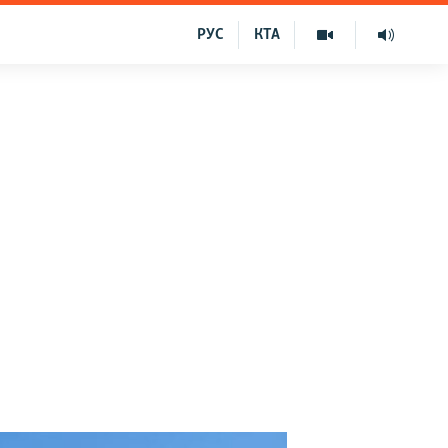
РУС
КТА