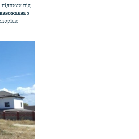
 підписи під
азвожаєва
з
иторією