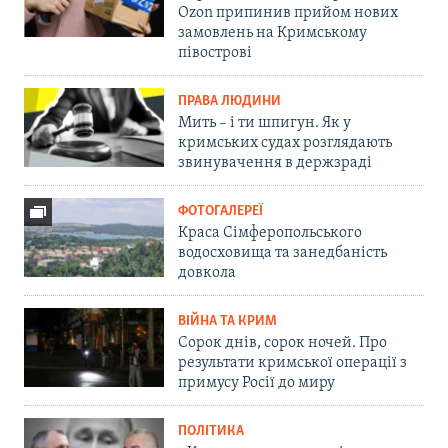
Ozon припинив прийом нових
замовлень на Кримському
півострові
ПРАВА ЛЮДИНИ
Мить – і ти шпигун. Як у
кримських судах розглядають
звинувачення в держзраді
ФОТОГАЛЕРЕЇ
Краса Сімферопольського
водосховища та занедбаність
довкола
ВІЙНА ТА КРИМ
Сорок днів, сорок ночей. Про
результати кримської операції з
примусу Росії до миру
ПОЛІТИКА