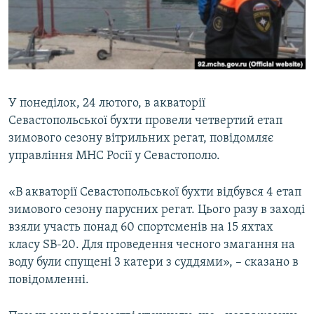
ВІДЕОУРОКИ «ELIFBE»
Русский
СВІДЧЕННЯ ОКУПАЦІЇ
Qırımtatar
УКРАЇНСЬКА ПРОБЛЕМА КРИМУ
ДОЛУЧАЙСЯ!
ІНФОГРАФІКА
У понеділок, 24 лютого, в акваторії
Севастопольської бухти провели четвертий етап
зимового сезону вітрильних регат, повідомляє
Усі сайти RFE/RL
управління МНС Росії у Севастополю.
«В акваторії Севастопольської бухти відбувся 4 етап
зимового сезону парусних регат. Цього разу в заході
взяли участь понад 60 спортсменів на 15 яхтах
класу SB-20. Для проведення чесного змагання на
воду були спущені 3 катери з суддями», – сказано в
повідомленні.