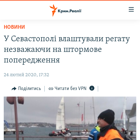
Доступність
посилання
Перейти
НОВИНИ
до
НОВИНИ
У Севастополі влаштували регату
основного
ВОДА.КРИМ
матеріалу
незважаючи на штормове
ВІДЕО ТА ФОТО
Перейти
попередження
до
ПОЛІТИКА
основної
24 лютий 2020, 17:32
БЛОГИ
навігації
Перейти
Поділитись
Читати без VPN
ПОГЛЯД
до
ІНТЕРВ'Ю
пошуку
ВСЕ ЗА ДЕНЬ
СПЕЦПРОЕКТИ
ЯК ОБІЙТИ БЛОКУВАННЯ
ДЕПОРТАЦІЯ