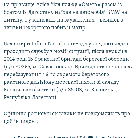
на прізвище Алієв біля пляжу «Омега» разом із
братом із Дагестану наїхав на автомобілі BMW на
дитину, а у відповідь на зауваження – вийшов з
автівки і жорстоко побив її матір.
Волонтери InformNapalm стверджують, що солдат
проходить службу в новій ситуації, після анексії в
2014 році 15-ї ракетної бригади берегової оборони
(в/ч 80365, м. Севастополь). Бригада створена після
перебазування 46-го окремого берегового
ракетного дивізіону морської піхоти зі складу
Каспійської флотилії (в/ч 85103, м. Каспійськ,
Республіка Дагестан).
Офіційно російські силовики не повідомляють про
цей інцидент.