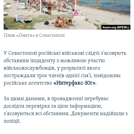
ВІДЕОУРОКИ «ELIFBE»
Русский
СВІДЧЕННЯ ОКУПАЦІЇ
Qırımtatar
УКРАЇНСЬКА ПРОБЛЕМА КРИМУ
Пляж «Омега» в Севастополі
ДОЛУЧАЙСЯ!
ІНФОГРАФІКА
У Севастополі російські військові слідчі з'ясовують
обставини інциденту з можливою участю
Усі сайти RFE/RL
військовослужбовців, у результаті якого
постраждали троє членів однієї сім'ї, повідомляє
російське агентство
«Интерфакс-Юг»
.
За цими даними, в провадженні перебуває
дослідча перевірка за цією інформацією,
з'ясовуються всі обставини. Документи надійшли з
поліції.