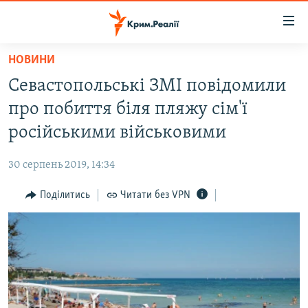
Доступність
посилання
Перейти
НОВИНИ
до
НОВИНИ
Севастопольські ЗМІ повідомили
основного
ВОДА.КРИМ
матеріалу
про побиття біля пляжу сім'ї
ВІДЕО ТА ФОТО
Перейти
російськими військовими
до
ПОЛІТИКА
основної
30 серпень 2019, 14:34
БЛОГИ
навігації
Перейти
Поділитись
Читати без VPN
ПОГЛЯД
до
ІНТЕРВ'Ю
пошуку
ВСЕ ЗА ДЕНЬ
СПЕЦПРОЕКТИ
ЯК ОБІЙТИ БЛОКУВАННЯ
ДЕПОРТАЦІЯ