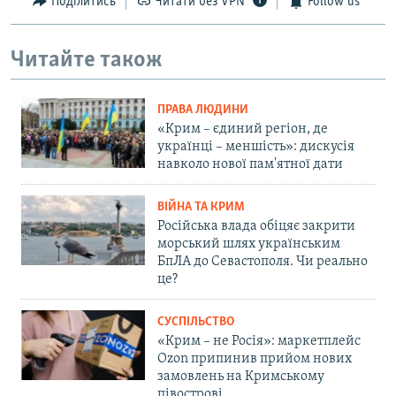
Поділитись
Читати без VPN
Follow us
Читайте також
ПРАВА ЛЮДИНИ
«Крим – єдиний регіон, де
українці – меншість»: дискусія
навколо нової пам'ятної дати
ВІЙНА ТА КРИМ
Російська влада обіцяє закрити
морський шлях українським
БпЛА до Севастополя. Чи реально
це?
СУСПІЛЬСТВО
«Крим – не Росія»: маркетплейс
Ozon припинив прийом нових
замовлень на Кримському
півострові