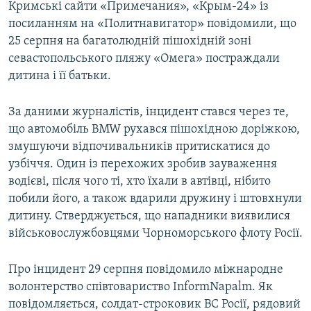
Кримські сайти «Примечания», «Крым-24» із
посиланням на «Политнавигатор» повідомили, що
25 серпня на багатолюдній пішохідній зоні
севастопольського пляжу «Омега» постраждали
дитина і її батьки.
За даними журналістів, інцидент стався через те,
що автомобіль BMW рухався пішохідною доріжкою,
змушуючи відпочивальників притискатися до
узбіччя. Один із перехожих зробив зауваження
водієві, після чого ті, хто їхали в автівці, нібито
побили його, а також вдарили дружину і штовхнули
дитину. Стверджується, що нападники виявилися
військовослужбовцями Чорноморського флоту Росії.
Про інцидент 29 серпня повідомило міжнародне
волонтерство співтовариство InformNapalm. Як
повідомляється, солдат-строковик ВС Росії, рядовий