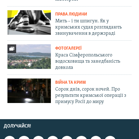
ПРАВА ЛЮДИНИ
Мить – і ти шпигун. Як у
кримських судах розглядають
звинувачення в держзраді
ФОТОГАЛЕРЕЇ
Краса Сімферопольського
водосховища та занедбаність
довкола
ВІЙНА ТА КРИМ
Сорок днів, сорок ночей. Про
результати кримської операції з
примусу Росії до миру
ДОЛУЧАЙСЯ!