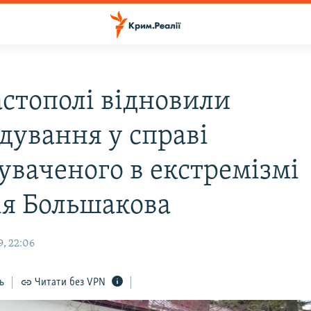
астополі відновили
дування у справі
уваченого в екстремізмі
ія Большакова
9, 22:06
ь
Читати без VPN