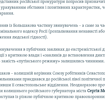
редставник російської прокуратури попросив призначи
з урахуванням обставин і позитивних характеристик, 
арання.
 зняв із Большакова частину звинувачень – а саме за ч
имінального кодексу Росії (розпалювання ненависті або
ення людської гідності).
нувачення в публічних закликах до екстремістської д
ції з критикою влади і «закликів до встановлення дик
» замість «путінського режиму» залишились чинними.
шаков – колишній керівник Союзу робітників Севастопо
ильниками приєднався до російської лівої політичної п
ивши її севастопольське відділення. Неодноразово про
ки колишнього російського губернатора міста
Сергія М
 виступав із різкою публічною критикою правоохоронни