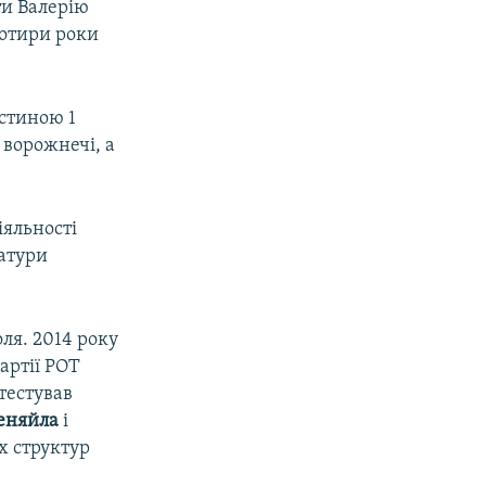
ти Валерію
чотири роки
астиною 1
 ворожнечі, а
іяльності
татури
ля. 2014 року
артії РОТ
тестував
еняйла
і
х структур