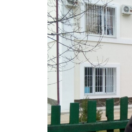
ВІДЕОУРОКИ «ELIFBE»
СВІДЧЕННЯ ОКУПАЦІЇ
УКРАЇНСЬКА ПРОБЛЕМА КРИМУ
ІНФОГРАФІКА