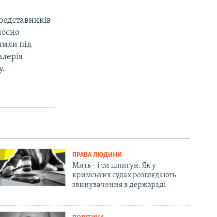
редставників
носно
тили під
алерія
у.
ПРАВА ЛЮДИНИ
Мить – і ти шпигун. Як у
кримських судах розглядають
звинувачення в держзраді