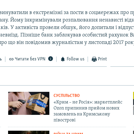
винуватили в екстремізмі за пости в соцмережах про п
тану. Йому інкримінували розпалювання ненависті від
ків. У активіста провели обшук, його допитали і відпус
невиїзд. Пізніше банк заблокував особистий рахунок В
ро що він повідомив журналістам у листопаді 2017 рок
ь
Читати без VPN
Follow us
Print
СУСПІЛЬСТВО
«Крим – не Росія»: маркетплейс
Ozon припинив прийом нових
замовлень на Кримському
півострові