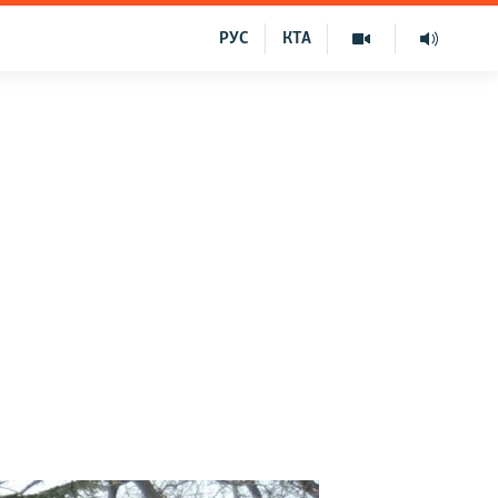
РУС
КТА