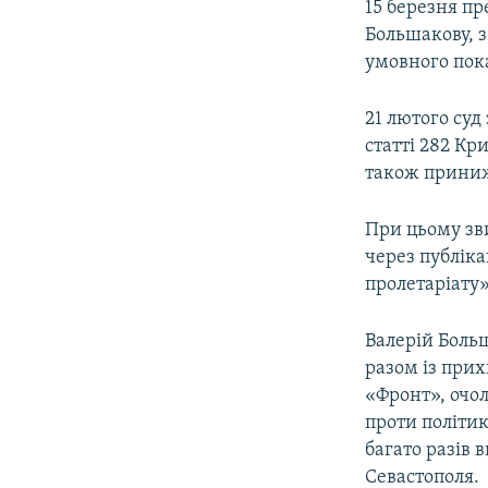
15 березня п
Большакову, 
умовного пок
21 лютого суд
статті 282 Кр
також приниж
При цьому зви
через публіка
пролетаріату
Валерій Боль
разом із прих
«Фронт», очол
проти політи
багато разів
Севастополя.