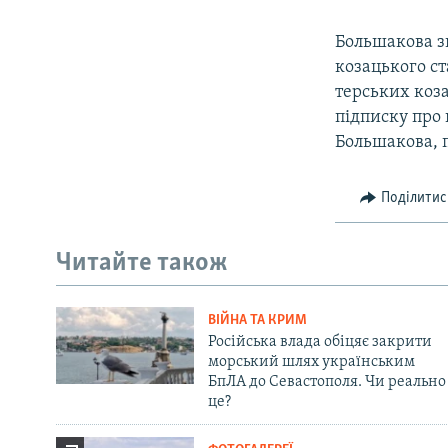
Большакова з
козацького с
терських коза
підписку про 
Большакова, п
Поділитис
Читайте також
ВІЙНА ТА КРИМ
Російська влада обіцяє закрити
морський шлях українським
БпЛА до Севастополя. Чи реально
це?