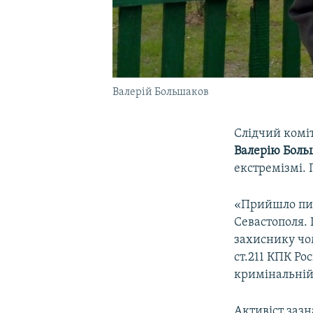
Валерій Большаков
Слідчий коміт
Валерію Боль
екстремізмі.
«Прийшло пис
Севастополя.
захиснику чом
ст.211 КПК Ро
кримінальній 
Активіст зазн