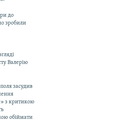
ри до
но зробили
згляді
сту Валерію
поля засудив
нення
е» з критикою
ть
оною обіймати