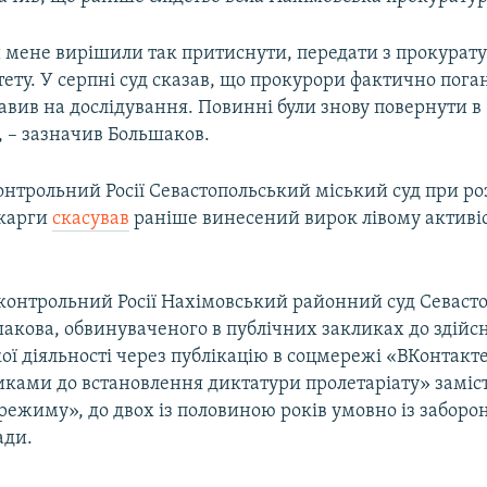
 мене вирішили так притиснути, передати з прокурату
тету. У серпні суд сказав, що прокурори фактично пога
равив на дослідування. Повинні були знову повернути в
, – зазначив Большаков.
онтрольний Росії Севастопольський міський суд при ро
скарги
скасував
раніше винесений вирок лівому активі
дконтрольний Росії Нахімовський районний суд Севасто
шакова, обвинуваченого в публічних закликах до здійс
ої діяльності через публікацію в соцмережі «ВКонтакт
иками до встановлення диктатури пролетаріату» заміс
режиму», до двох із половиною років умовно із забор
ади.