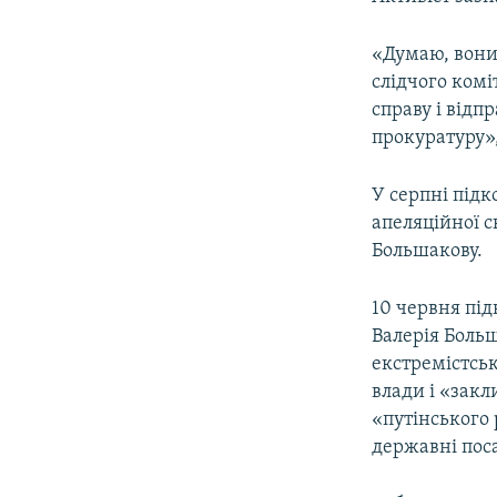
«Думаю, вони
слідчого комі
справу і відп
прокуратуру»
У серпні підк
апеляційної 
Большакову.
10 червня пі
Валерія Боль
екстремістськ
влади і «закл
«путінського 
державні пос