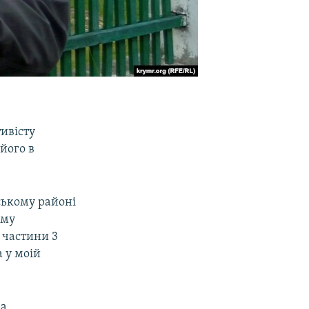
тивісту
його в
ському районі
ому
 частини 3
а у моій
а.