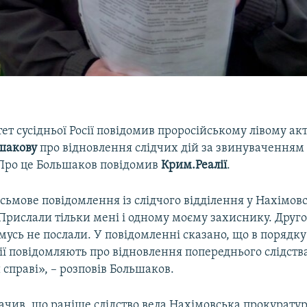
ет сусідньої Росії повідомив проросійському лівому ак
шакову
про відновлення слідчих дій за звинуваченням 
 Про це Большаков повідомив
Крим.Реалії
.
ьмове повідомлення із слідчого відділення у Нахімов
 Прислали тільки мені і одному моєму захиснику. Друг
усь не послали. У повідомленні сказано, що в порядку
сії повідомляють про відновлення попереднього слідств
справі», – розповів Большаков.
ачив, що раніше слідство вела Нахімовська прокуратур