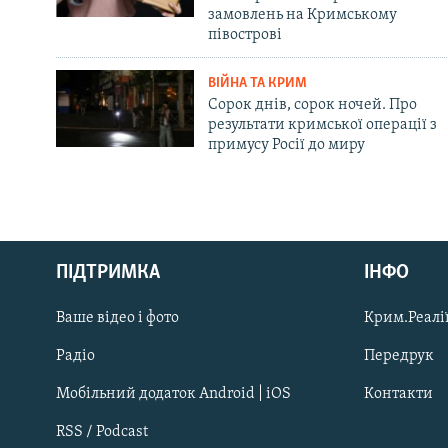
замовлень на Кримському
півострові
ВІЙНА ТА КРИМ
Сорок днів, сорок ночей. Про
результати кримської операції з
примусу Росії до миру
Русский
ПІДТРИМКА
ІНФО
Qırımtatar
Ваше відео і фото
Крим.Реалії
ДОЛУЧАЙСЯ!
Радіо
Передрук
Мобільний додаток Android | iOS
Контакти
RSS / Podcast