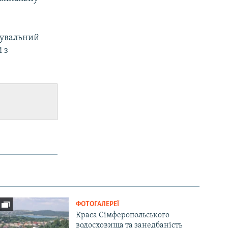
нувальний
 з
ФОТОГАЛЕРЕЇ
Краса Сімферопольського
водосховища та занедбаність