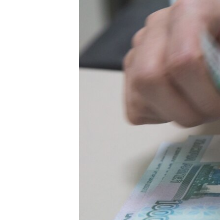
ВІДЕОУРОКИ «ELIFBE»
СВІДЧЕННЯ ОКУПАЦІЇ
УКРАЇНСЬКА ПРОБЛЕМА КРИМУ
ІНФОГРАФІКА