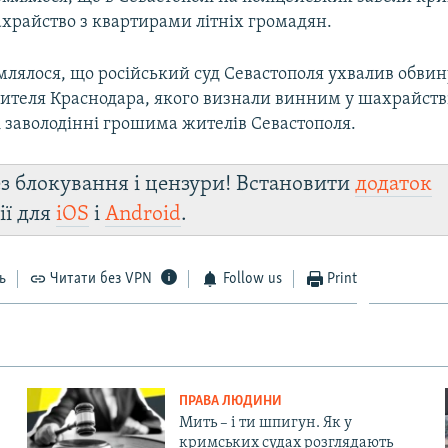
ахрайство з квартирами літніх громадян.
млялося, що російський суд Севастополя ухвалив обви
ителя Краснодара, якого визнали винним у шахрайстві
і заволодінні грошима жителів Севастополя.
з блокування і цензури! Встановити
додаток
ії для
iOS
і
Android
.
ь
Читати без VPN
Follow us
Print
ПРАВА ЛЮДИНИ
Мить – і ти шпигун. Як у
кримських судах розглядають