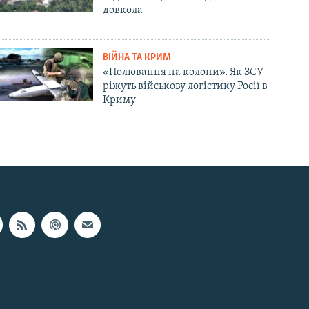
довкола
ВІЙНА ТА КРИМ
«Полювання на колони». Як ЗСУ
ріжуть військову логістику Росії в
Криму