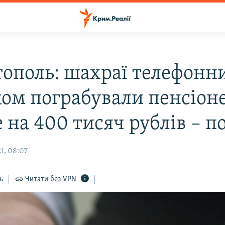
тополь: шахраї телефонн
ком пограбували пенсіон
на 400 тисяч рублів – по
1, 08:07
ь
Читати без VPN