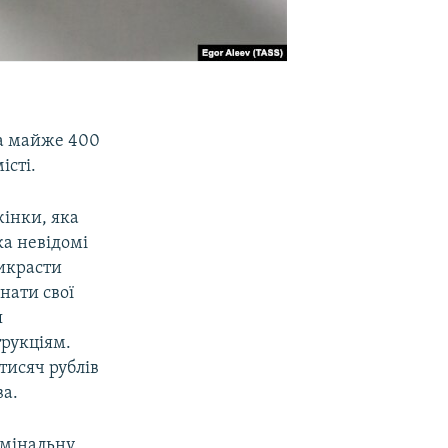
ра майже 400
істі.
жінки, яка
ка невідомі
викрасти
нати свої
я
трукціям.
тисяч рублів
ва.
имінальну