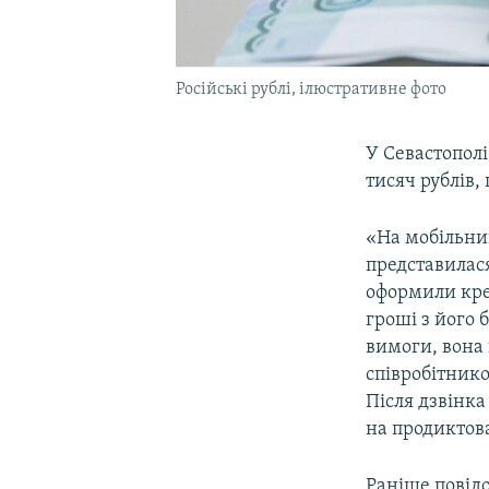
Російські рублі, ілюстративне фото
У Севастопол
тисяч рублів,
«На мобільний
представилася
оформили кред
гроші з його 
вимоги, вона
співробітнико
Після дзвінка
на продиктова
Раніше повід