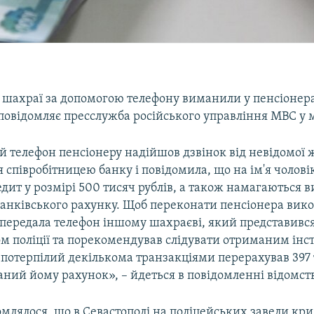
і шахраї за допомогою телефону виманили у пенсіоне
 повідомляє пресслужба російського управління МВС у м
 телефон пенсіонеру надійшов дзвінок від невідомої 
 співробітницею банку і повідомила, що на ім'я чолові
ит у розмірі 500 тисяч рублів, а також намагаються 
банківського рахунку. Щоб переконати пенсіонера вико
 передала телефон іншому шахраєві, який представивс
м поліції та порекомендував слідувати отриманим інс
 потерпілий декількома транзакціями перерахував 397 
ний йому рахунок», – йдеться в повідомленні відомст
омлялося, що в Севастополі на поліцейських завели кр