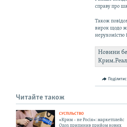
справу про ш
Також повідо
вирок щодо ж
нерухомістю 
Новини бе
Крим.Реал
Поділитис
Читайте також
СУСПІЛЬСТВО
«Крим – не Росія»: маркетплейс
Ozon припинив прийом нових