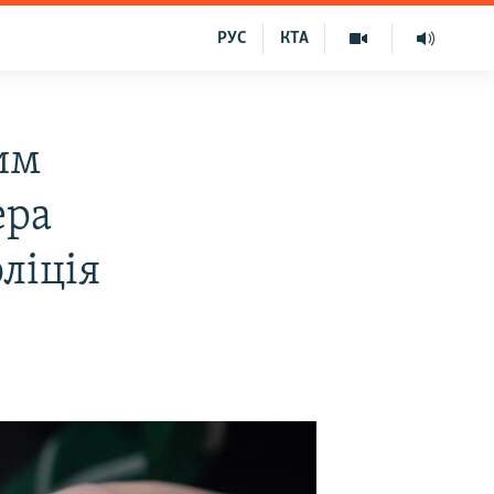
РУС
КТА
им
ера
ліція