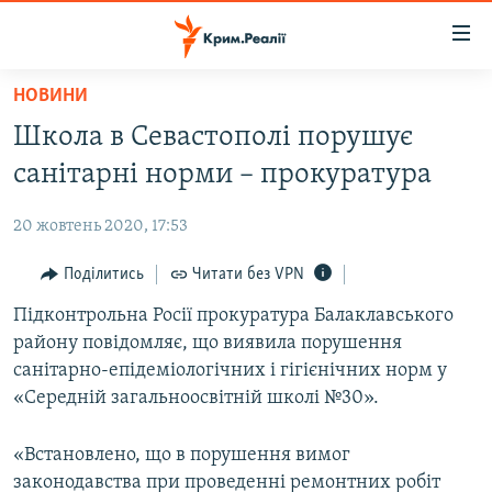
Доступність
посилання
Перейти
НОВИНИ
до
НОВИНИ
Школа в Севастополі порушує
основного
ВОДА.КРИМ
матеріалу
санітарні норми – прокуратура
ВІДЕО ТА ФОТО
Перейти
до
20 жовтень 2020, 17:53
ПОЛІТИКА
основної
БЛОГИ
Поділитись
Читати без VPN
навігації
Перейти
ПОГЛЯД
Підконтрольна Росії прокуратура Балаклавського
до
району повідомляє, що виявила порушення
ІНТЕРВ'Ю
пошуку
санітарно-епідеміологічних і гігієнічних норм у
ВСЕ ЗА ДЕНЬ
«Середній загальноосвітній школі №30».
СПЕЦПРОЕКТИ
«Встановлено, що в порушення вимог
ЯК ОБІЙТИ БЛОКУВАННЯ
ДЕПОРТАЦІЯ
законодавства при проведенні ремонтних робіт