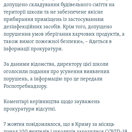
допущено складування будівельного сміття на
ВІДЕОУРОКИ «ELIFBE»
Русский
території школи та не забезпечене якісне
СВІДЧЕННЯ ОКУПАЦІЇ
прибирання приміщень із застосуванням
Qırımtatar
дезінфекційних засобів. Крім того, допущено
УКРАЇНСЬКА ПРОБЛЕМА КРИМУ
порушення умов зберігання харчових продуктів, а
ДОЛУЧАЙСЯ!
ІНФОГРАФІКА
також вимог пожежної безпеки», – йдеться в
інформації прокуратури.
За даними відомства, директору цієї школи
Усі сайти RFE/RL
оголосили подання про усунення виявлених
порушень, а інформацію про це передали
Роспотребнадзору.
Коментарі керівництва щодо зауважень
прокуратури відсутні.
7 жовтня повідомлялося, що в Криму за місяць
понад 100 вчителів і школярів заразилися COVID-19.